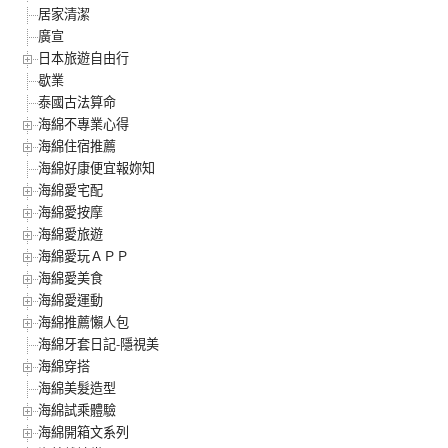
居家清潔
廣宣
日本旅遊自由行
歇業
泰國古法算命
海綿不專業心得
海綿住宿推薦
海綿好康便宜報妳知
海綿愛宅配
海綿愛按摩
海綿愛旅遊
海綿愛玩ＡＰＰ
海綿愛美食
海綿愛運動
海綿推薦懶人包
海綿牙套日記-隱視美
海綿穿搭
海綿美髮造型
海綿試乘體驗
海綿開箱文系列