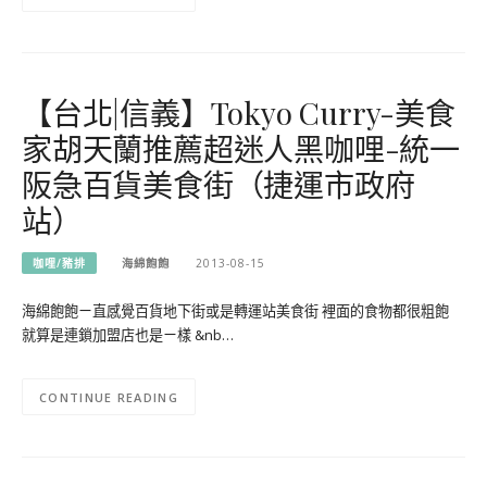
【台北|信義】Tokyo Curry-美食
家胡天蘭推薦超迷人黑咖哩-統一
阪急百貨美食街（捷運市政府
站）
咖哩/豬排
海綿飽飽
2013-08-15
海綿飽飽ㄧ直感覺百貨地下街或是轉運站美食街 裡面的食物都很粗飽
就算是連鎖加盟店也是ㄧ樣 &nb…
CONTINUE READING