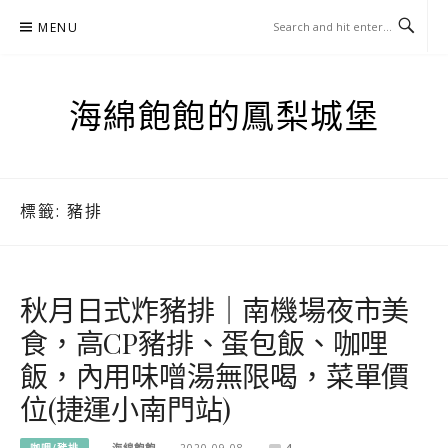
Skip
MENU
to
content
海綿飽飽的鳳梨城堡
標籤:
豬排
秋月日式炸豬排｜南機場夜市美
食，高CP豬排、蛋包飯、咖哩
飯，內用味噌湯無限喝，菜單價
位(捷運小南門站)
咖哩/豬排
海綿飽飽
2020-09-08
4