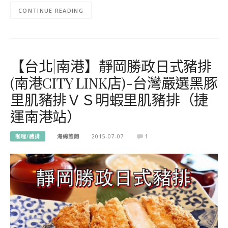
CONTINUE READING
【台北|南港】靜岡勝政日式豬排
(南港CITY LINK店)-台灣嚴選黑豚
里肌豬排ＶＳ明蝦里肌豬排（捷
運南港站）
咖哩/豬排
海綿飽飽
2015-07-07
1