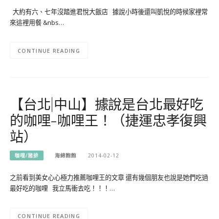
大約有六、七年沒踏進君悅大飯店 據說小時後還叫凱悅的時候家裡常
來這裡用餐 &nbs…
CONTINUE READING
【台北|中山】據說是台北最好吃
的咖哩-咖哩王！（捷運忠孝復興
站）
咖哩/豬排
海綿飽飽
2014-02-12
之前看到美女心心極力推薦咖哩王的文章 還有幾個朋友也說是她們吃過
最好吃的咖哩 我立馬衝去吃！！！…
CONTINUE READING