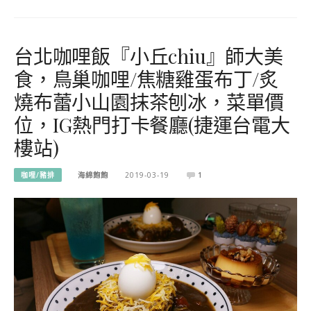
台北咖哩飯『小丘chiu』師大美
食，鳥巢咖哩/焦糖雞蛋布丁/炙
燒布蕾小山園抹茶刨冰，菜單價
位，IG熱門打卡餐廳(捷運台電大
樓站)
咖哩/豬排
海綿飽飽
2019-03-19
1