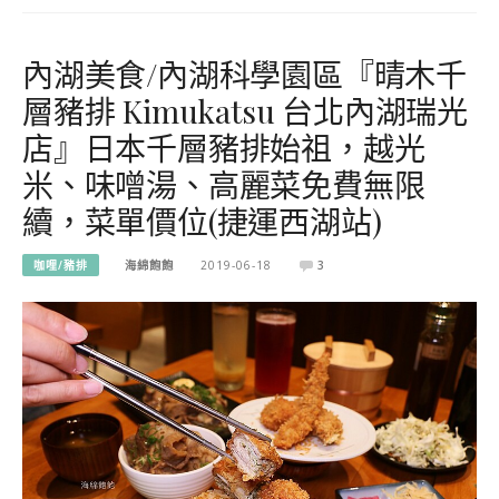
內湖美食/內湖科學園區『晴木千
層豬排 Kimukatsu 台北內湖瑞光
店』日本千層豬排始祖，越光
米、味噌湯、高麗菜免費無限
續，菜單價位(捷運西湖站)
咖哩/豬排
海綿飽飽
2019-06-18
3