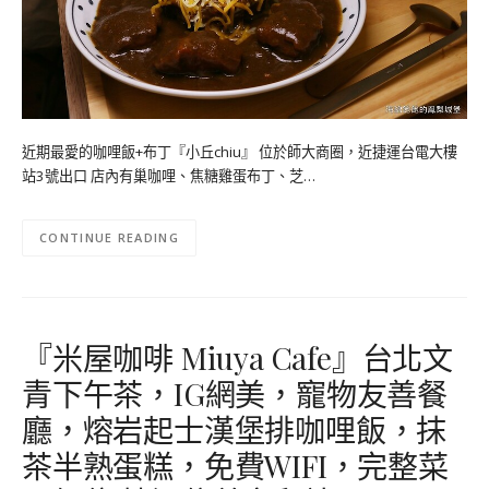
近期最愛的咖哩飯+布丁『小丘chiu』 位於師大商圈，近捷運台電大樓
站3號出口 店內有巢咖哩、焦糖雞蛋布丁、芝…
CONTINUE READING
『米屋咖啡 Miuya Cafe』台北文
青下午茶，IG網美，寵物友善餐
廳，熔岩起士漢堡排咖哩飯，抹
茶半熟蛋糕，免費WIFI，完整菜