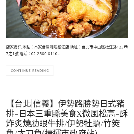
店家資訊 地點：本家台灣咖哩松江店 地址：台北市中山區松江路123巷
7之1號 電話：02-2500-0110 …
CONTINUE READING
【台北|信義】伊勢路勝勢日式豬
排-日本三重縣美食X微風松高-酥
炸炙燒肋眼牛排/伊勢牡蠣/竹筴
魚/太刀魚(捷運市政府站)