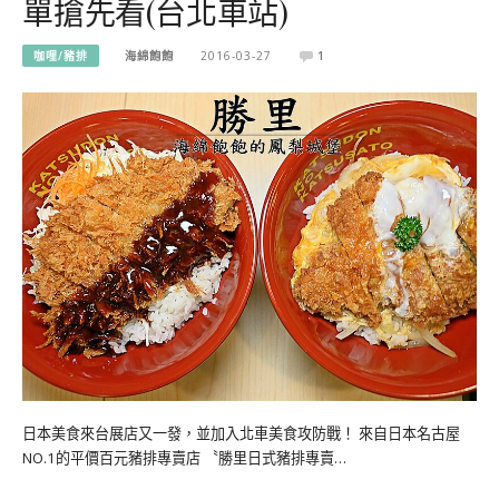
單搶先看(台北車站)
咖哩/豬排
海綿飽飽
2016-03-27
1
日本美食來台展店又一發，並加入北車美食攻防戰！ 來自日本名古屋
NO.1的平價百元豬排專賣店 〝勝里日式豬排專賣…