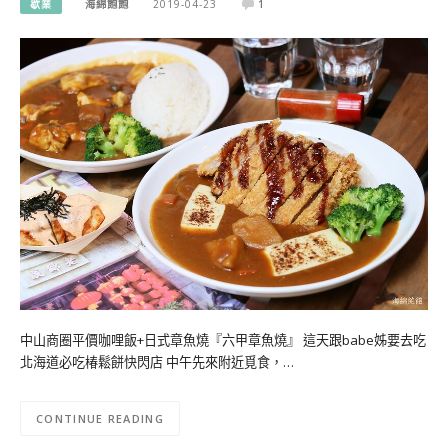
歇業
海綿飽飽
2019-04-23
1
中山商圈平價咖哩飯+日式章魚燒『六甲章魚燒』 這天跟babe姊要去吃
北海道必吃椿鬆餅快閃店 中午先來附近覓食，…
CONTINUE READING