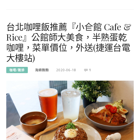
台北咖哩飯推薦『小仺館 Cafe &
Rice』公館師大美食，半熟蛋乾
咖哩，菜單價位，外送(捷運台電
大樓站)
咖哩/豬排
海綿飽飽
2020-06-18
1