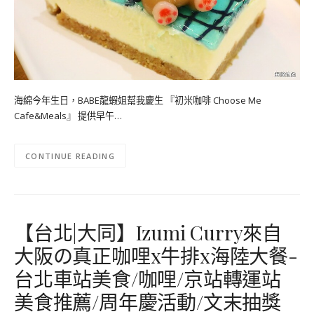
海綿今年生日，BABE龍蝦姐幫我慶生 『初米咖啡 Choose Me
Cafe&Meals』 提供早午…
CONTINUE READING
【台北|大同】Izumi Curry來自
大阪の真正咖哩x牛排x海陸大餐-
台北車站美食/咖哩/京站轉運站
美食推薦/周年慶活動/文末抽獎