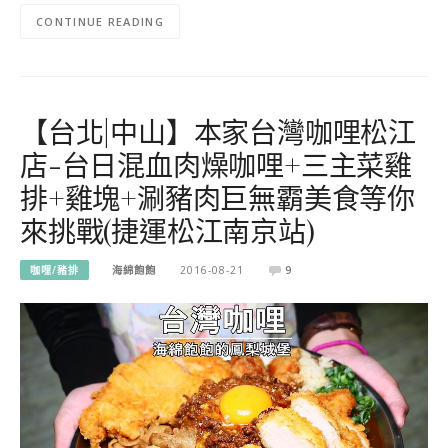
CONTINUE READING
【台北|中山】本家台灣咖哩松江
店-台日混血肉燥咖哩+三主菜雞
排+雞塊+涮豬肉巨無霸美食等你
來挑戰(捷運松江南京站)
咖哩/豬排
海綿飽飽
2016-08-21
9