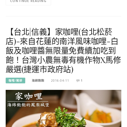
CONTINUE READING
【台北|信義】家咖哩(台北松菸
店)-來自花蓮的南洋風味咖哩-白
飯及咖哩醬無限量免費續加吃到
飽！台灣小農無毒有機作物X馬修
嚴選(捷運市政府站)
咖哩/豬排
海綿飽飽
2016-04-11
1