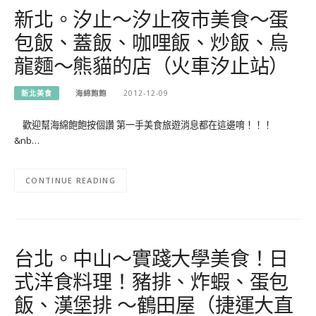
新北。汐止～汐止夜市美食～蛋
包飯、蓋飯、咖哩飯、炒飯、烏
龍麵～熊貓的店（火車汐止站）
新北美食
海綿飽飽
2012-12-09
歡迎幫海綿飽飽按個讚 第一手美食旅遊消息都在這邊唷！！！
&nb…
CONTINUE READING
台北。中山～實踐大學美食！日
式洋食料理！豬排、炸蝦、蛋包
飯、漢堡排 ～鶴田屋（捷運大直