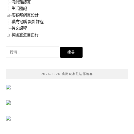
海綿雜誌賞
生活隨記
痞客邦網頁設計
聯成電腦-設計課程
英文課程
韓國旅遊自由行
搜
尋
關
鍵
2024-2026 食尚玩家駐站部落客
字: