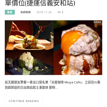
單價位(捷運信義安和站)
歇業
海綿飽飽
2018-11-26
2
這天跟朋友聚餐～拿出口袋名單『米屋咖啡 Miuya Cafe』 之前在IG看
到超邪惡的日出熔岩起士漢堡排 那時…
CONTINUE READING