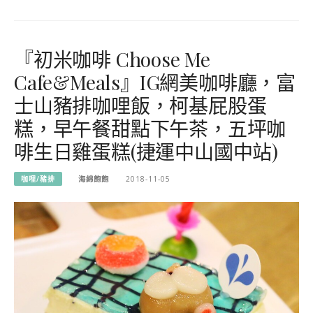
『初米咖啡 Choose Me
Cafe&Meals』IG網美咖啡廳，富
士山豬排咖哩飯，柯基屁股蛋
糕，早午餐甜點下午茶，五坪咖
啡生日雞蛋糕(捷運中山國中站)
咖哩/豬排
海綿飽飽
2018-11-05