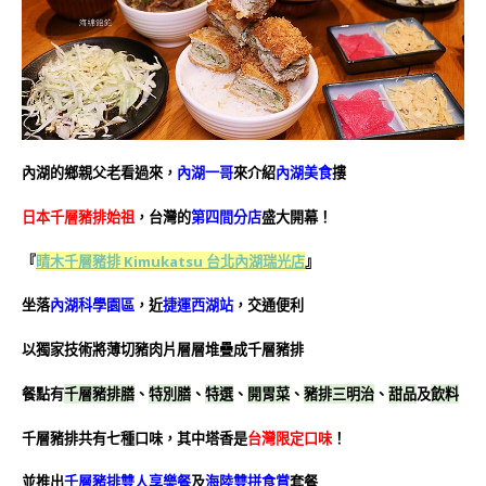
內湖的鄉親父老看過來，
內湖一哥
來介紹
內湖美食
摟
日本千層豬排始祖
，台灣的
第四間分店
盛大開幕！
『
晴木千層豬排 Kimukatsu 台北內湖瑞光店
』
坐落
內湖科學園區
，近
捷運西湖站
，交通便利
以獨家技術將薄切豬肉片層層堆疊成千層豬排
餐點有
千層豬排膳
、
特別膳
、
特選
、
開胃菜
、
豬排三明治
、
甜品
及
飲料
千層豬排共有七種口味，其中塔香是
台灣限定口味
！
並推出
千層豬排雙人享樂餐
及
海陸雙拼食賞
套餐