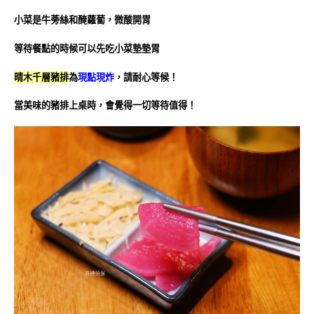
小菜是牛蒡絲和醃蘿蔔，微酸開胃
等待餐點的時候可以先吃小菜墊墊胃
晴木千層豬排
為
現點現炸
，請耐心等候！
當美味的豬排上桌時，會覺得一切等待值得！