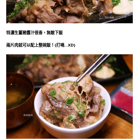
特濃生薑豬醬汁很香，無敵下飯
兩片肉就可以配上整碗飯！(打嗝…XD)