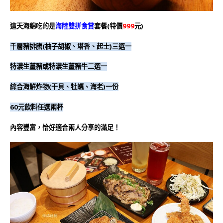
這天海綿吃的是
海陸雙拼食賞
套餐(特價
999
元)
千層豬排膳(柚子胡椒、塔香、起士)三選一
特濃生薑豬或特濃生薑豬牛二選一
綜合海鮮炸物(干貝、牡蠣、海老)一份
60元飲料任選兩杯
內容豐富，恰好適合兩人分享的滿足！