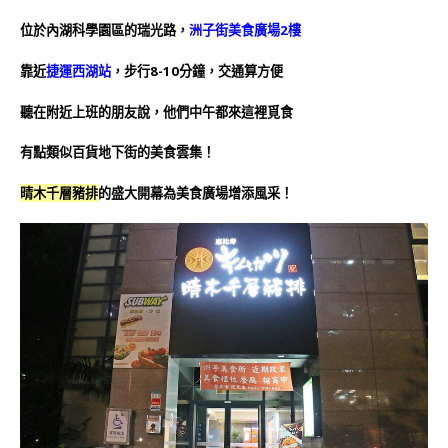
位於內湖科學園區的瑞光路，
洲子街美食廣場2樓
靠近
捷運西湖站
，步行8-10分鐘，交通算方便
聽在附近上班的朋友說，他們中午都來這裡覓食
有點類似百貨地下街的美食雲集！
晴木千層豬排
的盛大開幕為美食廣場增添風采！