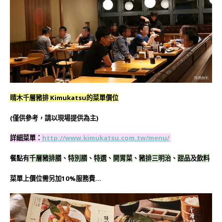
晴木千層豬排 Kimukatsu的菜單價位
(僅供參考，請以現場提供為主)
詳細菜單
：
http://www.kimukatsu.com.tw/menu/
餐點有
千層豬排膳
、
特別膳
、
特選
、
開胃菜
、
豬排三明治
、
甜品
及
飲料
菜單上價位需另加10%服務費…