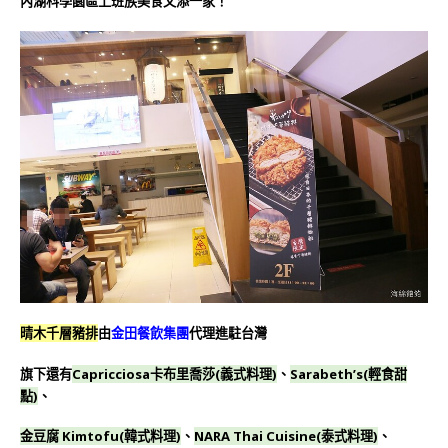
內湖科學園區
上班族美食又添一家！
晴木千層豬排
由
金田餐飲集團
代理進駐台灣
旗下還有
Capricciosa卡布里喬莎(義式料理)
、
Sarabeth’s(輕食甜
點)
、
金豆腐 Kimtofu(韓式料理)
、
NARA Thai Cuisine(泰式料理)
、