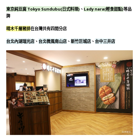
東京純豆腐 Tokyo Sundubu(日式料理)
、
Lady nara(輕食甜點)
等品
牌
晴木千層豬排
在台灣共有四間分店
台北內湖瑞光店
、
台北微風南山店
、
新竹巨城店
、
台中三井店