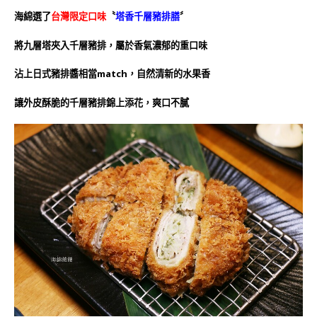
海綿選了
台灣限定口味
〝
塔香千層豬排膳
〞
將九層塔夾入千層豬排，屬於香氣濃郁的重口味
沾上日式豬排醬相當match，自然清新的水果香
讓外皮酥脆的千層豬排錦上添花，爽口不膩