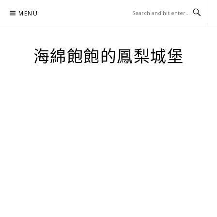
Skip
MENU
to
content
海綿飽飽的鳳梨城堡