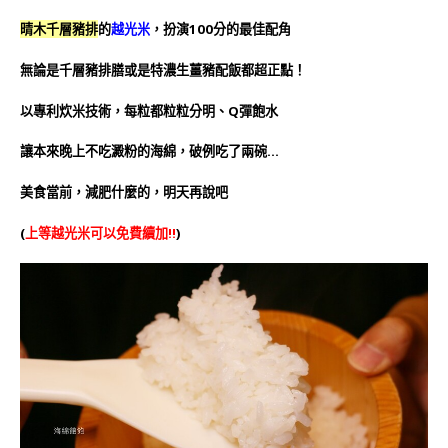
晴木千層豬排
的
越光米
，扮演100分的最佳配角
無論是千層豬排膳或是特濃生薑豬配飯都超正點！
以專利炊米技術，每粒都粒粒分明、Q彈飽水
讓本來晚上不吃澱粉的海綿，破例吃了兩碗…
美食當前，減肥什麼的，明天再說吧
(
上等越光米可以免費續加!!
)