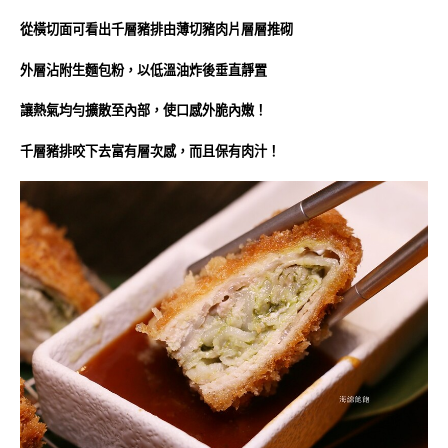
從橫切面可看出千層豬排由薄切豬肉片層層推砌
外層沾附生麵包粉，以低溫油炸後垂直靜置
讓熱氣均勻擴散至內部，使口感外脆內嫩！
千層豬排咬下去富有層次感，而且保有肉汁！