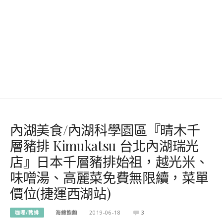
內湖美食/內湖科學園區『晴木千
層豬排 Kimukatsu 台北內湖瑞光
店』日本千層豬排始祖，越光米、
味噌湯、高麗菜免費無限續，菜單
價位(捷運西湖站)
咖哩/豬排
海綿飽飽
2019-06-18
3