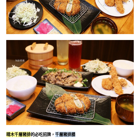
晴木千層豬排
的必吃招牌，
千層豬排膳