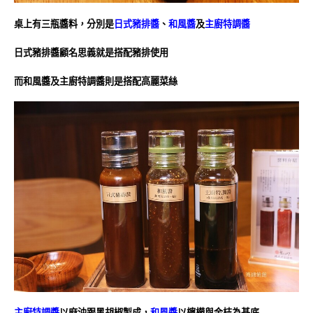
桌上有三瓶醬料，分別是
日式豬排醬
、
和風醬
及
主廚特調醬
日式豬排醬顧名思義就是搭配豬排使用
而和風醬及主廚特調醬則是搭配高麗菜絲
主廚特調醬
以麻油跟黑胡椒製成，
和風醬
以檸檬與金桔為基底