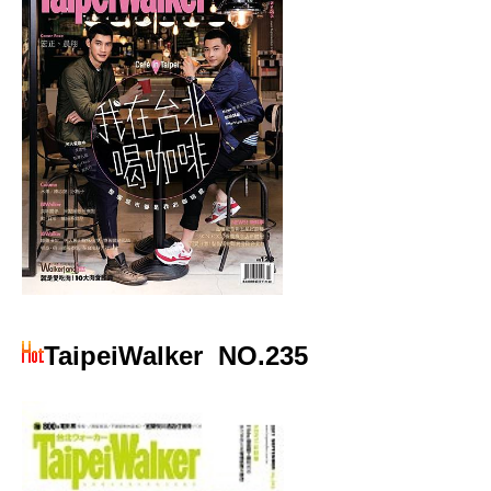
TaipeiWalker
NO.235