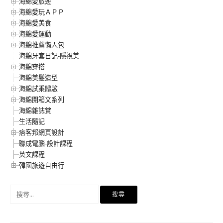
海綿愛旅遊
海綿愛玩ＡＰＰ
海綿愛美食
海綿愛運動
海綿推薦懶人包
海綿牙套日記-隱視美
海綿穿搭
海綿美髮造型
海綿試乘體驗
海綿開箱文系列
海綿雜誌賞
生活隨記
痞客邦網頁設計
聯成電腦-設計課程
英文課程
韓國旅遊自由行
搜
尋
關
鍵