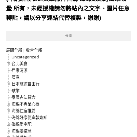
堡
所有，未經授權請勿將站內之文字、圖片任意
轉貼，請以分享連結代替複製，謝謝)
分類
展開全部
|
收合全部
Uncategorized
台北美食
居家清潔
廣宣
日本旅遊自由行
歇業
泰國古法算命
海綿不專業心得
海綿住宿推薦
海綿好康便宜報妳知
海綿愛宅配
海綿愛按摩