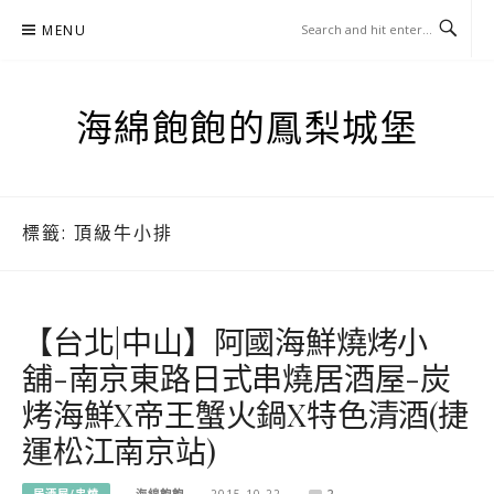
Skip
MENU
to
content
海綿飽飽的鳳梨城堡
標籤:
頂級牛小排
【台北|中山】阿國海鮮燒烤小
舖-南京東路日式串燒居酒屋-炭
烤海鮮X帝王蟹火鍋X特色清酒(捷
運松江南京站)
居酒屋/串燒
海綿飽飽
2015-10-22
2