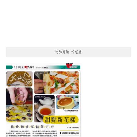
海綿飽飽|報紙賞