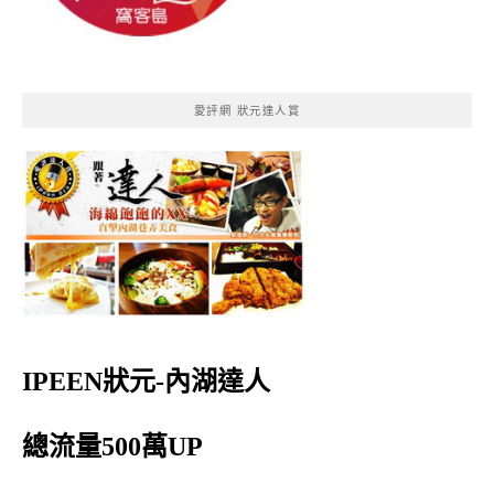
愛評網 狀元達人賞
IPEEN狀元-內湖達人
總流量500萬UP