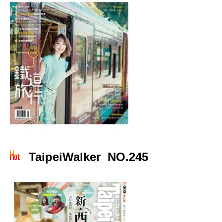
TaipeiWalker NO.245