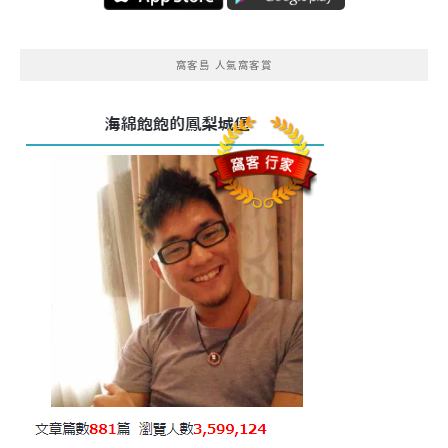
窩客島 人氣窩客賞