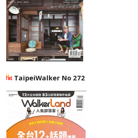
TaipeiWalker No 272