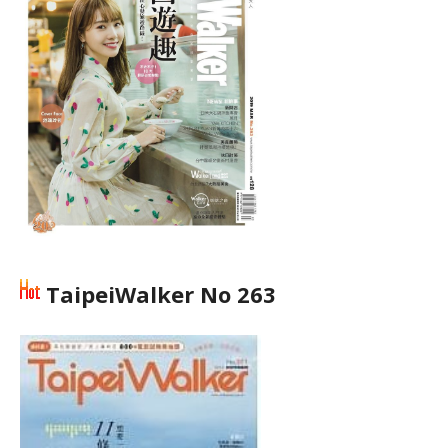
TaipeiWalker No 263