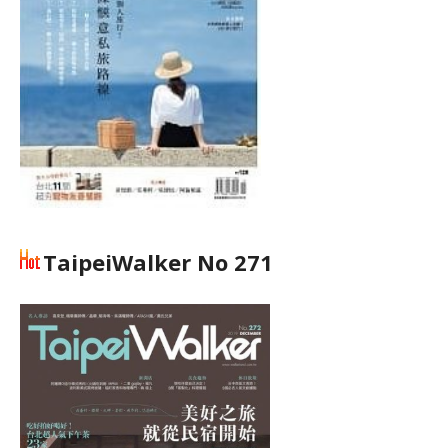
TaipeiWalker No 271