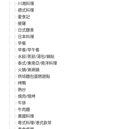
川湘料理
德式料理
愛食記
披薩
日式麵食
日本料理
早餐
早餐/早午餐
水餃/蒸餃/湯包/鍋貼
泰式/東南亞/南洋料理
火鍋/涮涮鍋
烘培麵包蛋糕甜點
烤鴨
熱炒
燒肉/燒烤
牛排
牛肉麵
異國料理
粵式料理/港式飲茶