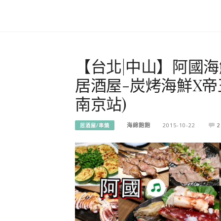
【台北|中山】阿國
居酒屋-炭烤海鮮X帝
南京站)
海綿飽飽
2015-10-22
2
居酒屋/串燒