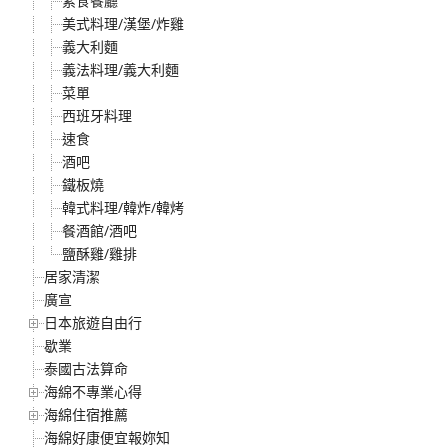
素食餐廳
美式料理/漢堡/炸雞
義大利麵
義法料理/義大利麵
菜單
西班牙料理
速食
酒吧
鐵板燒
韓式料理/韓炸/韓烤
餐酒館/酒吧
鹽酥雞/雞排
居家清潔
廣宣
日本旅遊自由行
歇業
泰國古法算命
海綿不專業心得
海綿住宿推薦
海綿好康便宜報妳知