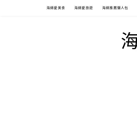
Skip
海綿愛美食
海綿愛旅遊
海綿推薦懶人包
to
content