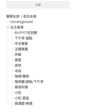
分類
展開全部
|
收合全部
Uncategorized
台北美食
BUFFET吃到飽
下午茶-甜點
中式餐館
主題餐廳
丼飯
便當
其他
冰品
咖哩/豬排
咖啡廳/甜點/下午茶
客家料理
小吃
小吃-甜品
居酒屋/串燒