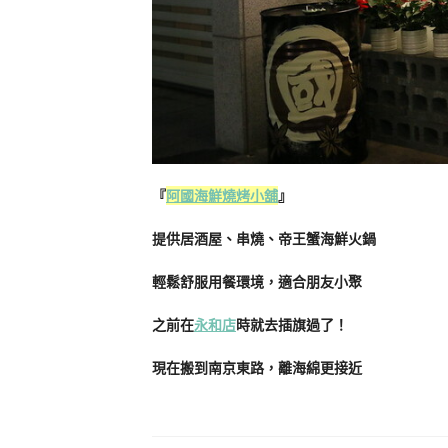
『
阿國海鮮燒烤小舖
』
提供居酒屋、串燒、帝王蟹海鮮火鍋
輕鬆舒服用餐環境，適合朋友小聚
之前在
永和店
時就去插旗過了！
現在搬到南京東路，離海綿更接近