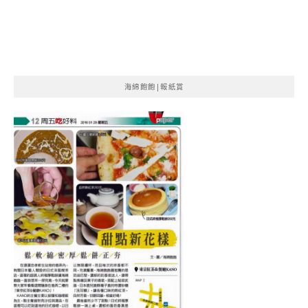
海綿飽飽|報紙賞