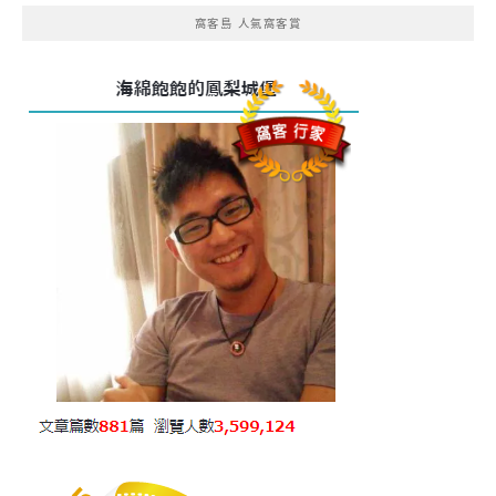
窩客島 人氣窩客賞