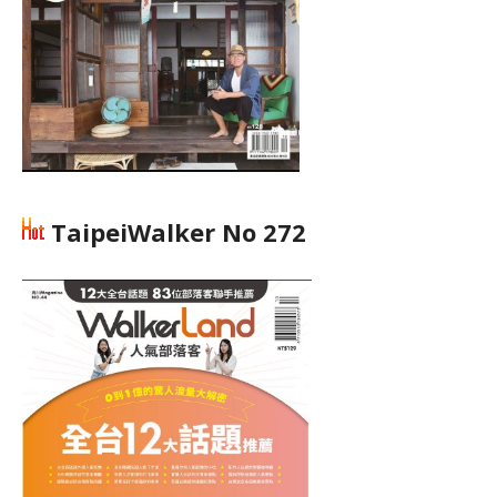
TaipeiWalker No 272