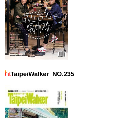
TaipeiWalker
NO.235