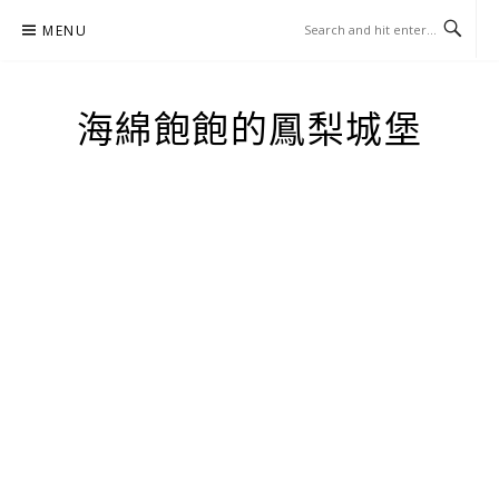
Skip
MENU
to
content
海綿飽飽的鳳梨城堡