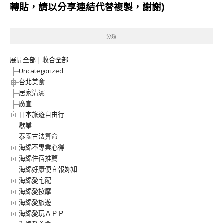
轉貼，請以分享連結代替複製，謝謝)
分類
展開全部
|
收合全部
Uncategorized
台北美食
居家清潔
廣宣
日本旅遊自由行
歇業
泰國古法算命
海綿不專業心得
海綿住宿推薦
海綿好康便宜報妳知
海綿愛宅配
海綿愛按摩
海綿愛旅遊
海綿愛玩ＡＰＰ