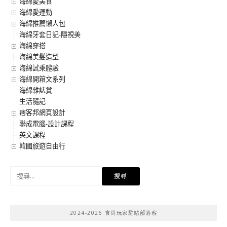
海綿愛美食
海綿愛運動
海綿推薦懶人包
海綿牙套日記-隱視美
海綿穿搭
海綿美髮造型
海綿試乘體驗
海綿開箱文系列
海綿雜誌賞
生活隨記
痞客邦網頁設計
聯成電腦-設計課程
英文課程
韓國旅遊自由行
搜
尋
關
鍵
2024-2026 食尚玩家駐站部落客
字: