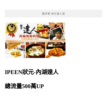
愛評網 狀元達人賞
IPEEN狀元-內湖達人
總流量500萬UP