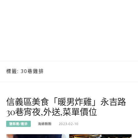
標籤:
30巷雞排
信義區美食「暖男炸雞」永吉路
30巷宵夜,外送,菜單價位
鹽酥雞/雞排
海綿飽飽
2023-02-10