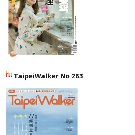
TaipeiWalker No 263