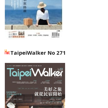
TaipeiWalker No 271