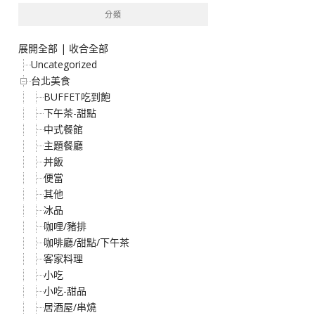
分類
展開全部
|
收合全部
Uncategorized
台北美食
BUFFET吃到飽
下午茶-甜點
中式餐館
主題餐廳
丼飯
便當
其他
冰品
咖哩/豬排
咖啡廳/甜點/下午茶
客家料理
小吃
小吃-甜品
居酒屋/串燒