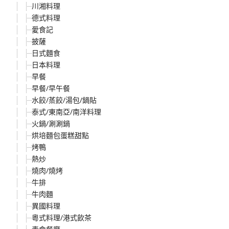
川湘料理
德式料理
愛食記
披薩
日式麵食
日本料理
早餐
早餐/早午餐
水餃/蒸餃/湯包/鍋貼
泰式/東南亞/南洋料理
火鍋/涮涮鍋
烘培麵包蛋糕甜點
烤鴨
熱炒
燒肉/燒烤
牛排
牛肉麵
異國料理
粵式料理/港式飲茶