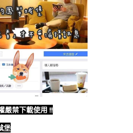
權嚴禁下載使用
!!
城堡