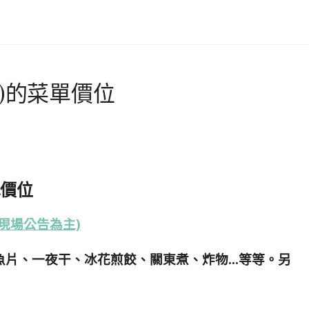
)的菜單價位
單價位
現場公告為主)
魚片、一夜干、冰花煎餃、關東煮、炸物…等等。另