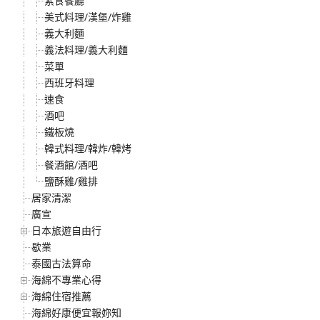
素食餐廳
美式料理/漢堡/炸雞
義大利麵
義法料理/義大利麵
菜單
西班牙料理
速食
酒吧
鐵板燒
韓式料理/韓炸/韓烤
餐酒館/酒吧
鹽酥雞/雞排
居家清潔
廣宣
日本旅遊自由行
歇業
泰國古法算命
海綿不專業心得
海綿住宿推薦
海綿好康便宜報妳知