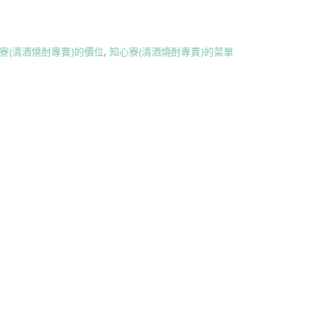
寮(清酒燒酎專賣)的價位
,
知心寮(清酒燒酎專賣)的菜單