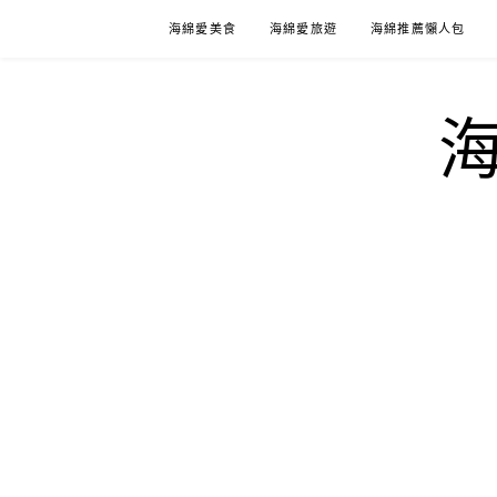
Skip
海綿愛美食
海綿愛旅遊
海綿推薦懶人包
to
content