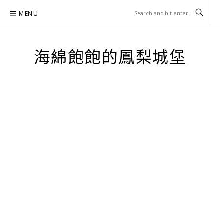
Skip
MENU
to
content
海綿飽飽的鳳梨城堡