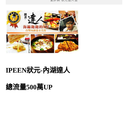
愛評網 狀元達人賞
IPEEN狀元-內湖達人
總流量500萬UP