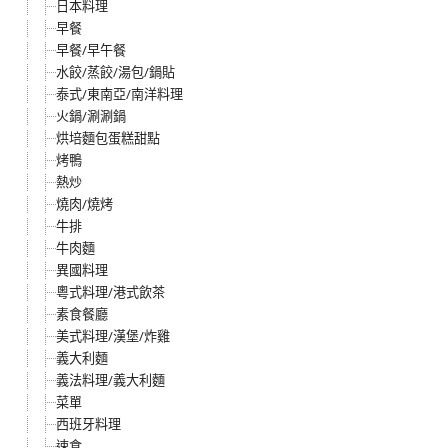
日本料理
早餐
早餐/早午餐
水餃/蒸餃/湯包/鍋貼
泰式/東南亞/南洋料理
火鍋/涮涮鍋
烘培麵包蛋糕甜點
烤鴨
熱炒
燒肉/燒烤
牛排
牛肉麵
異國料理
粵式料理/港式飲茶
素食餐廳
美式料理/漢堡/炸雞
義大利麵
義法料理/義大利麵
菜單
西班牙料理
速食