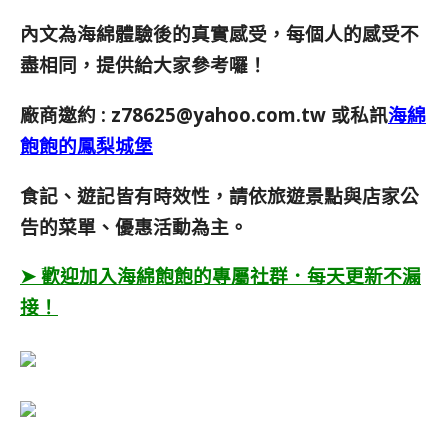
內文為海綿體驗後的真實感受，每個人的感受不
盡相同，提供給大家參考囉！
廠商邀約 :
z78625@yahoo.com.tw
或私訊
海綿
飽飽的鳳梨城堡
食記、遊記皆有時效性，請依旅遊景點與店家公
告的菜單、優惠活動為主。
➤ 歡迎加入海綿飽飽的專屬社群．每天更新不漏
接！