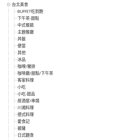
台北美食
BUFFET吃到飽
下午茶-甜點
中式餐館
主題餐廳
丼飯
便當
其他
冰品
咖哩/豬排
咖啡廳/甜點/下午茶
客家料理
小吃
小吃-甜品
居酒屋/串燒
川湘料理
德式料理
愛食記
披薩
日式麵食