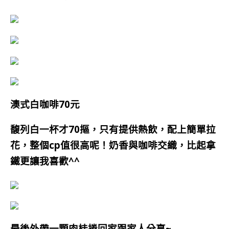
澳式白咖啡70元
馥列白一杯才70摳，只有提供熱飲，配上簡單拉
花，整個cp值很高呢！奶香與咖啡交織，比起拿
鐵更讓我喜歡^^
最後外帶一顆肉桂捲回家跟家人分享~