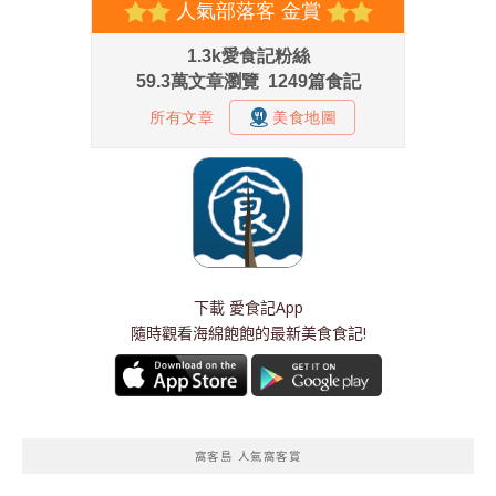
下載
愛食記App
隨時觀看海綿飽飽的最新美食食記!
窩客島 人氣窩客賞