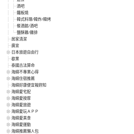
酒吧
鐵板燒
韓式料理/韓炸/韓烤
餐酒館/酒吧
鹽酥雞/雞排
居家清潔
廣宣
日本旅遊自由行
歇業
泰國古法算命
海綿不專業心得
海綿住宿推薦
海綿好康便宜報妳知
海綿愛宅配
海綿愛按摩
海綿愛旅遊
海綿愛玩ＡＰＰ
海綿愛美食
海綿愛運動
海綿推薦懶人包