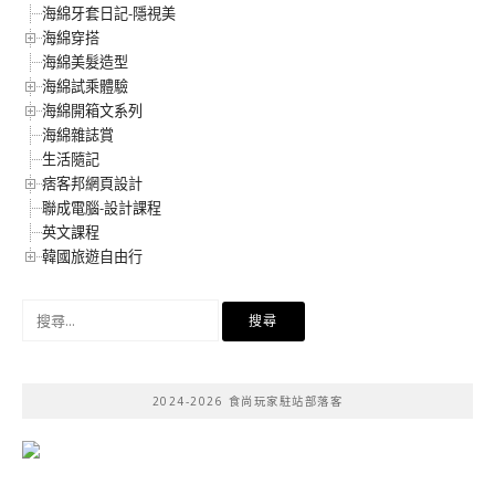
海綿牙套日記-隱視美
海綿穿搭
海綿美髮造型
海綿試乘體驗
海綿開箱文系列
海綿雜誌賞
生活隨記
痞客邦網頁設計
聯成電腦-設計課程
英文課程
韓國旅遊自由行
搜
尋
關
鍵
2024-2026 食尚玩家駐站部落客
字: