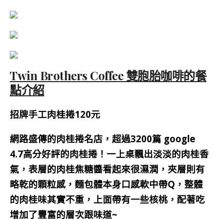
Twin Brothers Coffee 雙胞胎咖啡的餐
點介紹
招牌手工肉桂捲120元
網路盛傳的肉桂捲名店，
超過3200篇 google
4.7高分好評的肉桂捲
！
一上桌飄出淡淡的肉桂香
氣，表層的
肉桂焦糖醬看起來很濕潤，夾層則有
略乾的顆粒感，麵包體本身口感軟中帶Q，整體
的肉桂味其實不重，
上面帶有一些核桃，配著吃
增加了豐富的層次跟味道~