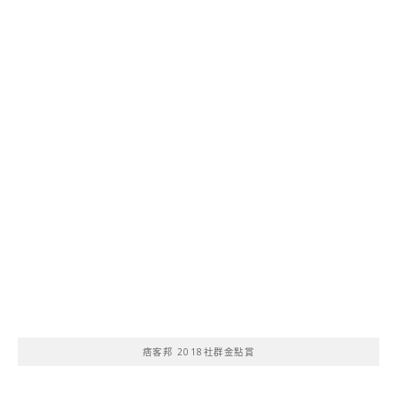
痞客邦 2018社群金點賞