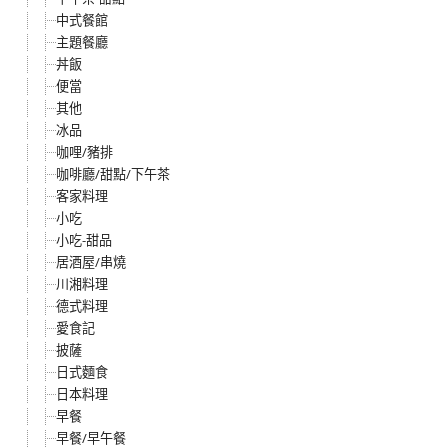
中式餐館
主題餐廳
丼飯
便當
其他
冰品
咖哩/豬排
咖啡廳/甜點/下午茶
客家料理
小吃
小吃-甜品
居酒屋/串燒
川湘料理
德式料理
愛食記
披薩
日式麵食
日本料理
早餐
早餐/早午餐