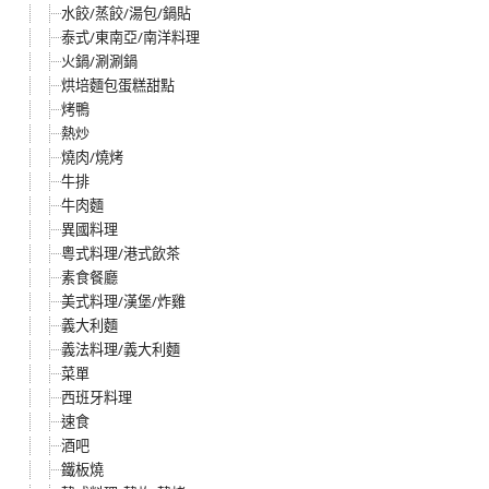
水餃/蒸餃/湯包/鍋貼
泰式/東南亞/南洋料理
火鍋/涮涮鍋
烘培麵包蛋糕甜點
烤鴨
熱炒
燒肉/燒烤
牛排
牛肉麵
異國料理
粵式料理/港式飲茶
素食餐廳
美式料理/漢堡/炸雞
義大利麵
義法料理/義大利麵
菜單
西班牙料理
速食
酒吧
鐵板燒