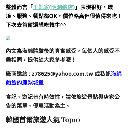
整體而言「
王妃家(明洞總店)
」表現很好，環
境、服務、餐點都OK，價位略高但很值得來吃！
下次去首爾還想吃韓牛^^
內文為海綿體驗後的真實感受，每個人的感受不
盡相同，提供給大家參考囉！
廠商邀約 :
z78625@yahoo.com.tw
或私訊
海綿
飽飽的鳳梨城堡
食記、遊記皆有時效性，請依旅遊景點與店家公
告的菜單、優惠活動為主。
韓國首爾旅遊人氣 Top10