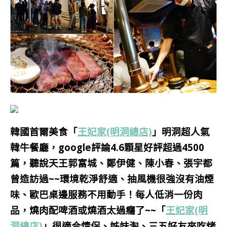
韓國首爾美食「
王妃家(明洞總店)
」明洞超人氣
韓牛餐廳，google評論4.6顆星好評超過4500
篇，聽說天王郭富城、鄭伊健、陳小春、張宇都
曾造訪過~~環境乾淨舒適、抽風機很強沒有油煙
味、歐巴桌邊服務不用動手！每人低消一份肉
品，燒肉配啤酒或燒酒太過癮了~~「
王妃家(明
洞總店)
」很適合情侶、姊妹淘、三五好友來吃烤