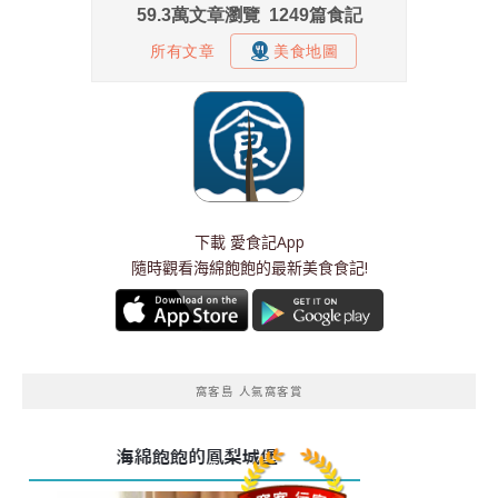
下載
愛食記App
隨時觀看海綿飽飽的最新美食食記!
窩客島 人氣窩客賞