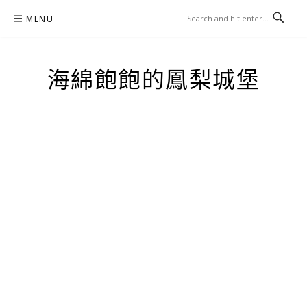
Skip
MENU
to
content
海綿飽飽的鳳梨城堡