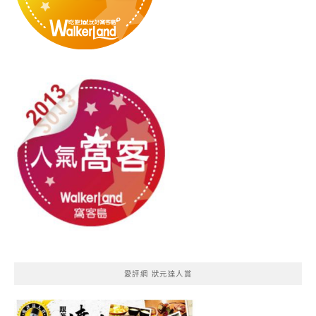
愛評網 狀元達人賞