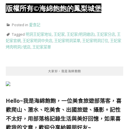
版權所有
©海綿飽飽的鳳梨城堡
Posted in
愛食記
Tagged
明洞王妃家地址
,
王妃家
,
王妃家(明洞總店)
,
王妃家分店
,
王
妃家官網
,
王妃家明洞中央店
,
王妃家明洞菜單
,
王妃家明洞訂位
,
王妃家
烤肉明洞2號店
,
王妃家菜單
大家好，我是海綿飽飽
Hello~我是海綿飽飽，一位美食旅遊部落客，
喜
歡爬山、潛水、吃美食、出國旅遊、攝影。
記性
不太好，用部落格記錄生活與美好回憶，
如果喜
歡我的文章，歡迎分享給親朋好友
~