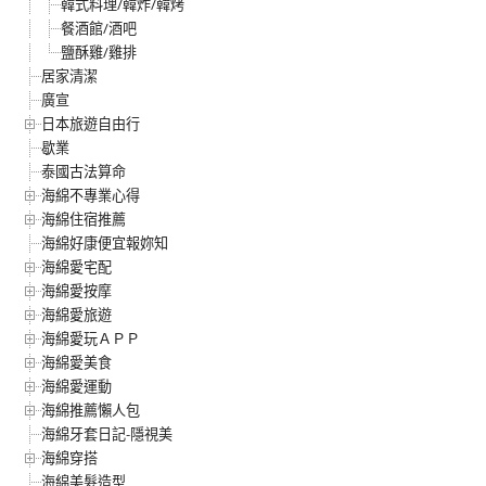
韓式料理/韓炸/韓烤
餐酒館/酒吧
鹽酥雞/雞排
居家清潔
廣宣
日本旅遊自由行
歇業
泰國古法算命
海綿不專業心得
海綿住宿推薦
海綿好康便宜報妳知
海綿愛宅配
海綿愛按摩
海綿愛旅遊
海綿愛玩ＡＰＰ
海綿愛美食
海綿愛運動
海綿推薦懶人包
海綿牙套日記-隱視美
海綿穿搭
海綿美髮造型