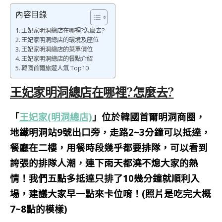
內容目錄
王妃家明洞總店在哪裡?怎麼去?
王妃家明洞總店的環境及座位
王妃家明洞總店的菜單價位
王妃家明洞總店的餐點介紹
韓國首爾旅遊人氣 Top10
王妃家明洞總店在哪裡?怎麼去?
「
王妃家(明洞總店)
」位於韓國首爾明洞商圈，
地鐵明洞站9號出口旁，走路2~3分鐘可以抵達，
餐廳在二樓，用餐時段幾乎都要排隊，可以看到
誇張的排隊人潮，連下雨天都澆不熄大家的熱
情！我們五點多抵達只排了10幾分鐘就順利入
場，建議大家早一點來卡位唷！(照片是吃完大概
7~8點的模樣)