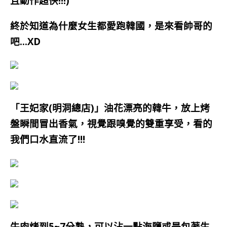
且動作超快!!!)
終於知道為什麼女生都愛跑韓國，是來看帥哥的
吧…XD
「王妃家(明洞總店)」油花漂亮的韓牛，放上烤
盤瞬間冒出香氣，視覺跟嗅覺的雙重享受，看的
我們口水直流了!!!
牛肉烤到5~7分熟，可以沾一點海鹽或是包著生