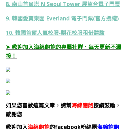
8. 南山首爾塔 N Seoul Tower 展望台電子門票
9. 韓國愛寶樂園 Everland 電子門票(官方授權)
10. 韓國首爾人氣校服-梨花校服租借體驗
➤ 歡迎加入海綿飽飽的專屬社群．每天更新不漏
接！
如果您喜歡這篇文章，請幫
海綿飽飽
按讚鼓勵，
感謝您
歡迎加入
海綿飽飽
的facebook粉絲團
海綿飽飽