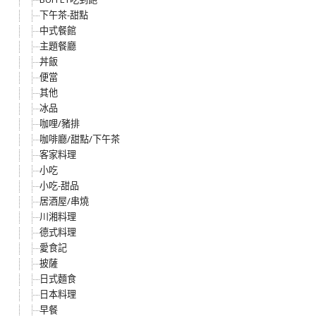
下午茶-甜點
中式餐館
主題餐廳
丼飯
便當
其他
冰品
咖哩/豬排
咖啡廳/甜點/下午茶
客家料理
小吃
小吃-甜品
居酒屋/串燒
川湘料理
德式料理
愛食記
披薩
日式麵食
日本料理
早餐