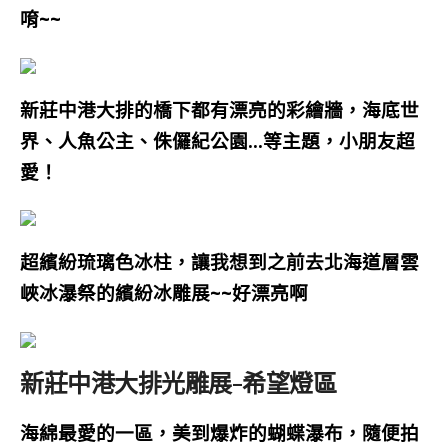
唷~~
新莊中港大排的橋下都有漂亮的彩繪牆，海底世
界、人魚公主、侏儸紀公園…等主題，小朋友超
愛！
超繽紛琉璃色冰柱，讓我想到之前去北海道層雲
峽冰瀑祭的繽紛冰雕展~~好漂亮啊
新莊中港大排光雕展-希望燈區
海綿最愛的一區
，
美到爆炸的蝴蝶瀑布，隨便拍