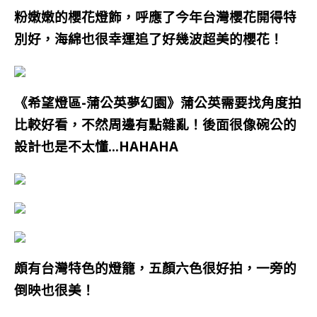
粉嫩嫩的櫻花燈飾，呼應了今年
台灣
櫻花開得特
別好，海綿也很幸運追了好幾波超美的櫻花！
《希望燈區-蒲公英夢幻園》蒲公英需要找角度拍
比較好看，不然周邊有點雜亂！後面很像碗公的
設計也是不太懂…HAHAHA
頗有台灣特色的燈籠，五顏六色很好拍，一旁的
倒映也很美！