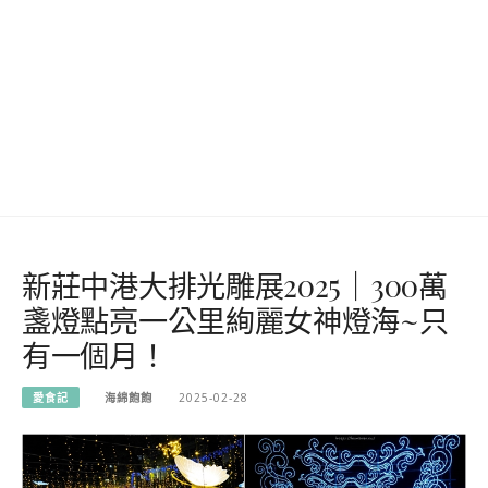
新莊中港大排光雕展2025｜300萬
盞燈點亮一公里絢麗女神燈海~只
有一個月！
愛食記
海綿飽飽
2025-02-28