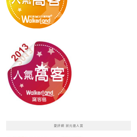
愛評網 狀元達人賞