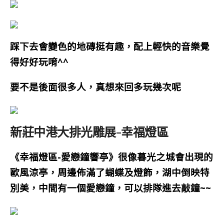
踩下去會變色的地磚挺有趣，配上輕快的音樂覺
得好好玩唷^^
要不是後面很多人，真想來回多玩幾次呢
新莊中港大排光雕展-幸福燈區
《幸福燈區-愛戀鐘響亭》很像暮光之城會出現的
歐風涼亭，周邊佈滿了蝴蝶及燈飾，湖中倒映特
別美，中間有一個愛戀鐘，可以排隊進去敲鐘~~