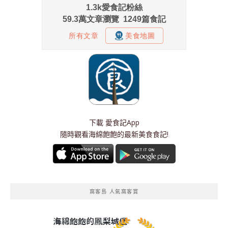
下載
愛食記App
隨時觀看海綿飽飽的最新美食食記!
窩客島 人氣窩客賞