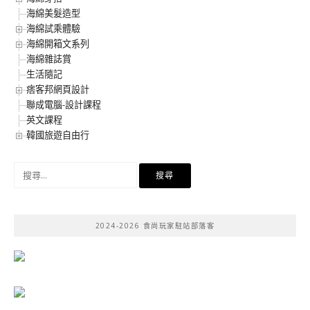
海綿美髮造型
海綿試乘體驗
海綿開箱文系列
海綿雜誌賞
生活隨記
痞客邦網頁設計
聯成電腦-設計課程
英文課程
韓國旅遊自由行
搜
尋
關
鍵
2024-2026 食尚玩家駐站部落客
字: