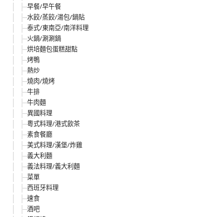
早餐/早午餐
水餃/蒸餃/湯包/鍋貼
泰式/東南亞/南洋料理
火鍋/涮涮鍋
烘培麵包蛋糕甜點
烤鴨
熱炒
燒肉/燒烤
牛排
牛肉麵
異國料理
粵式料理/港式飲茶
素食餐廳
美式料理/漢堡/炸雞
義大利麵
義法料理/義大利麵
菜單
西班牙料理
速食
酒吧