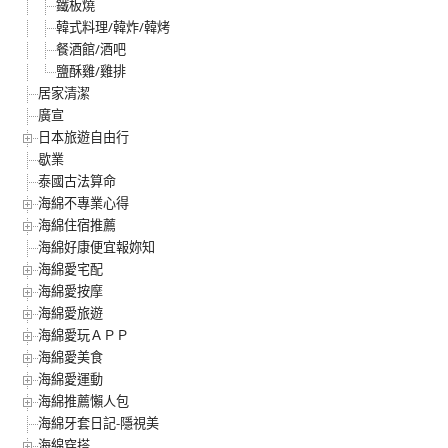
鐵板燒
韓式料理/韓炸/韓烤
餐酒館/酒吧
鹽酥雞/雞排
居家清潔
廣宣
日本旅遊自由行
歇業
泰國古法算命
海綿不專業心得
海綿住宿推薦
海綿好康便宜報妳知
海綿愛宅配
海綿愛按摩
海綿愛旅遊
海綿愛玩ＡＰＰ
海綿愛美食
海綿愛運動
海綿推薦懶人包
海綿牙套日記-隱視美
海綿穿搭