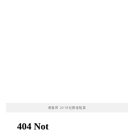
痞客邦 2018社群金點賞