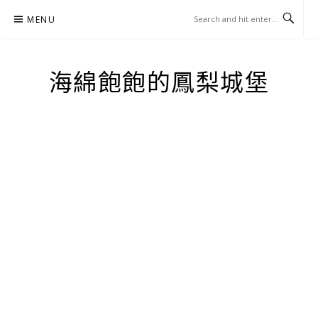
Skip
MENU
to
content
海綿飽飽的鳳梨城堡