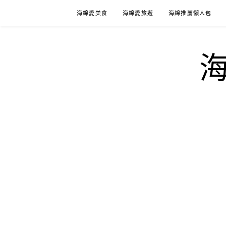
Skip
海綿愛美食
海綿愛旅遊
海綿推薦懶人包
to
content