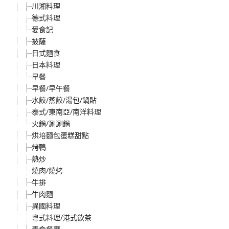
川湘料理
德式料理
愛食記
披薩
日式麵食
日本料理
早餐
早餐/早午餐
水餃/蒸餃/湯包/鍋貼
泰式/東南亞/南洋料理
火鍋/涮涮鍋
烘培麵包蛋糕甜點
烤鴨
熱炒
燒肉/燒烤
牛排
牛肉麵
異國料理
粵式料理/港式飲茶