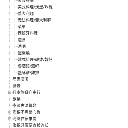
素食餐廳
美式料理/漢堡/炸雞
義大利麵
義法料理/義大利麵
菜單
西班牙料理
速食
酒吧
鐵板燒
韓式料理/韓炸/韓烤
餐酒館/酒吧
鹽酥雞/雞排
居家清潔
廣宣
日本旅遊自由行
歇業
泰國古法算命
海綿不專業心得
海綿住宿推薦
海綿好康便宜報妳知