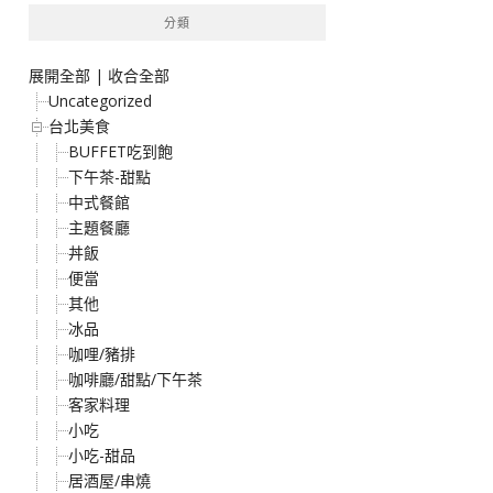
分類
展開全部
|
收合全部
Uncategorized
台北美食
BUFFET吃到飽
下午茶-甜點
中式餐館
主題餐廳
丼飯
便當
其他
冰品
咖哩/豬排
咖啡廳/甜點/下午茶
客家料理
小吃
小吃-甜品
居酒屋/串燒