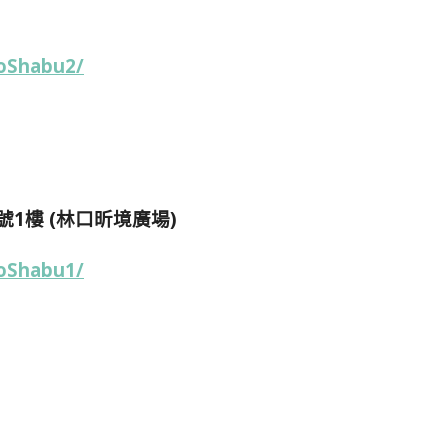
oShabu2/
1樓 (林口昕境廣場)
oShabu1/