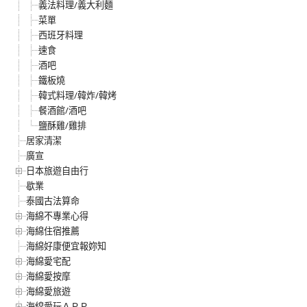
義法料理/義大利麵
菜單
西班牙料理
速食
酒吧
鐵板燒
韓式料理/韓炸/韓烤
餐酒館/酒吧
鹽酥雞/雞排
居家清潔
廣宣
日本旅遊自由行
歇業
泰國古法算命
海綿不專業心得
海綿住宿推薦
海綿好康便宜報妳知
海綿愛宅配
海綿愛按摩
海綿愛旅遊
海綿愛玩ＡＰＰ