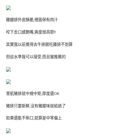
雞腿排外皮酥脆,裡面保有肉汁
咬下去口感飽嘴,爽度很高耶!!
其實我以前覺得去牛排館吃雞排不划算
但這水準我可以接受,而且蠻推薦的
里肌豬排就中規中矩,厚度還OK
豬排只要新鮮,沒有豬腥味就給過了
如果還能不柴口,就算是中等偏上