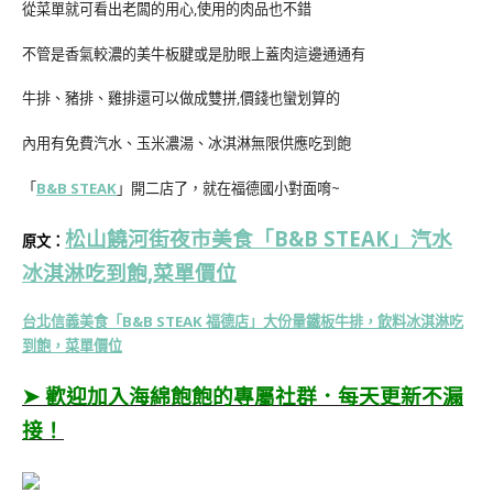
從菜單就可看出老闆的用心,使用的肉品也不錯
不管是香氣較濃的美牛板腱或是肋眼上蓋肉這邊通通有
牛排、豬排、雞排還可以做成雙拼,價錢也蠻划算的
內用有免費汽水、玉米濃湯、冰淇淋無限供應吃到飽
「
B&B STEAK
」開二店了，就在福德國小對面唷~
松山饒河街夜市美食「B&B STEAK」汽水
原文：
冰淇淋吃到飽,菜單價位
台北信義美食「B&B STEAK 福德店」大份量鐵板牛排，飲料冰淇淋吃
到飽，菜單價位
➤ 歡迎加入海綿飽飽的專屬社群．每天更新不漏
接！