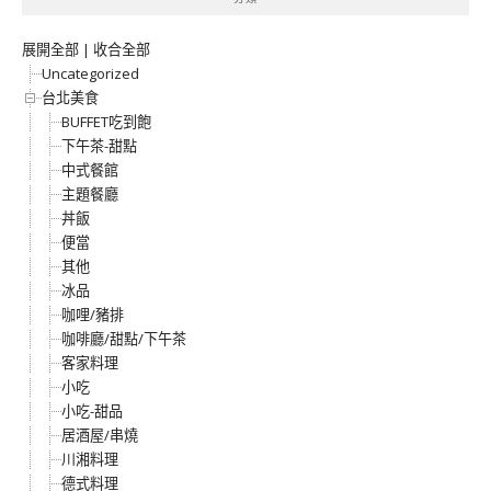
展開全部
|
收合全部
Uncategorized
台北美食
BUFFET吃到飽
下午茶-甜點
中式餐館
主題餐廳
丼飯
便當
其他
冰品
咖哩/豬排
咖啡廳/甜點/下午茶
客家料理
小吃
小吃-甜品
居酒屋/串燒
川湘料理
德式料理