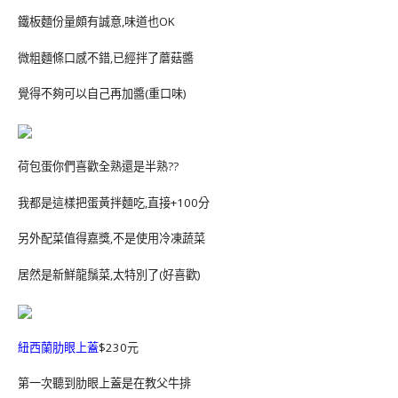
鐵板麵份量頗有誠意,味道也OK
微粗麵條口感不錯,已經拌了蘑菇醬
覺得不夠可以自己再加醬(重口味)
荷包蛋你們喜歡全熟還是半熟??
我都是這樣把蛋黃拌麵吃,直接+100分
另外配菜值得嘉獎,不是使用冷凍蔬菜
居然是新鮮龍鬚菜,太特別了(好喜歡)
紐西蘭肋眼上蓋
$230元
第一次聽到肋眼上蓋是在教父牛排