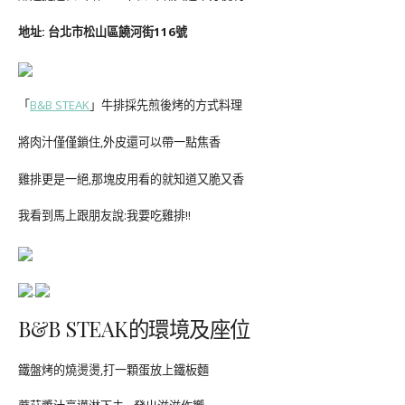
地址: 台北市松山區饒河街116號
「
B&B STEAK
」牛排採先煎後烤的方式料理
將肉汁僅僅鎖住,外皮還可以帶一點焦香
雞排更是一絕,那塊皮用看的就知道又脆又香
我看到馬上跟朋友說:我要吃雞排!!
B&B STEAK的環境及座位
鐵盤烤的燒燙燙,打一顆蛋放上鐵板麵