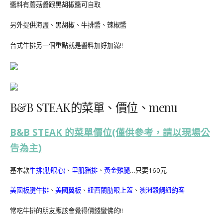
醬料有蘑菇醬跟黑胡椒醬可自取
另外提供海鹽、黑胡椒、牛排醬、辣椒醬
台式牛排另一個重點就是醬料加好加滿!!
B&B STEAK的菜單、價位、menu
B&B STEAK 的菜單價位(僅供參考，請以現場公
告為主)
基本款
牛排(肋眼心)
、
里肌豬排
、
黃金雞腿
…只要160元
美國板腱牛排
、
美國翼板
、
紐西蘭肋眼上蓋
、
澳洲穀飼紐約客
常吃牛排的朋友應該會覺得價錢蠻佛的!!