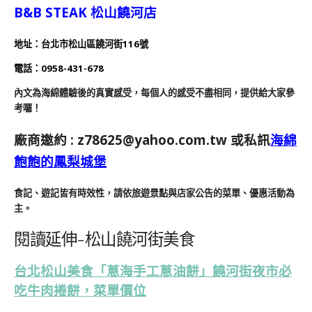
B&B STEAK 松山饒河店
地址：台北市松山區饒河街116號
電話：0958-431-678
內文為海綿體驗後的真實感受，每個人的感受不盡相同，提供給大家參
考囉！
廠商邀約 :
z78625@yahoo.com.tw
或私訊
海綿
飽飽的鳳梨城堡
食記、遊記皆有時效性，請依旅遊景點與店家公告的菜單、優惠活動為
主。
閱讀延伸-松山饒河街美食
台北松山美食「蔥海手工蔥油餅」饒河街夜市必
吃牛肉捲餅，菜單價位