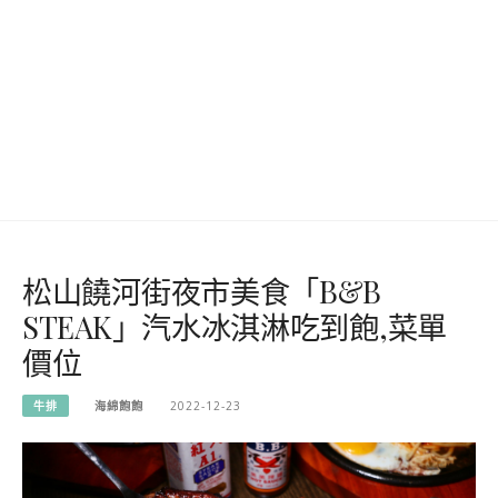
松山饒河街夜市美食「B&B
STEAK」汽水冰淇淋吃到飽,菜單
價位
牛排
海綿飽飽
2022-12-23