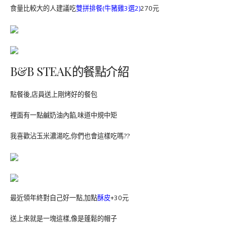
食量比較大的人建議吃
雙拼排餐(牛豬雞3選2)
270元
B&B STEAK的餐點介紹
點餐後,店員送上剛烤好的餐包
裡面有一點鹹奶油內餡,味道中規中矩
我喜歡沾玉米濃湯吃,你們也會這樣吃嗎??
最近領年終對自己好一點,加點
酥皮
+30元
送上來就是一塊這樣,像是蓬鬆的帽子