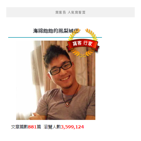
窩客島 人氣窩客賞