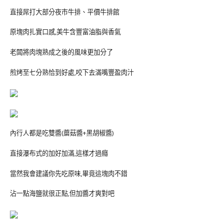
直接屌打大部分夜市牛排、平價牛排館
原塊肉扎實口感,美牛含豐富油脂與香氣
老闆將肉塊熟成之後的風味更加分了
煎烤至七分熟恰到好處,咬下去滿嘴豐盈肉汁
內行人都是吃雙醬(蘑菇醬+黑胡椒醬)
直接瀑布式的加好加滿,這樣才過癮
當然我會建議你先吃原味,畢竟這塊肉不錯
沾一點海鹽就很正點,但加醬才爽對吧