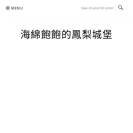
Skip
MENU
to
content
海綿飽飽的鳳梨城堡