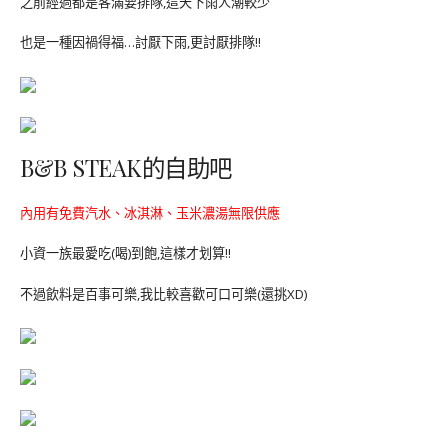
之前經過都是客滿要排隊,這天下雨人潮較少
也是一種因禍得福…討厭下雨,更討厭排隊!!
B&B STEAK的自助吧
內用有免費汽水、冰淇淋、玉米濃湯無限供應
小資一族最愛吃(喝)到飽,這樣才划算!!
不過飲料是百事可樂,我比較喜歡可口可樂(還挑XD)