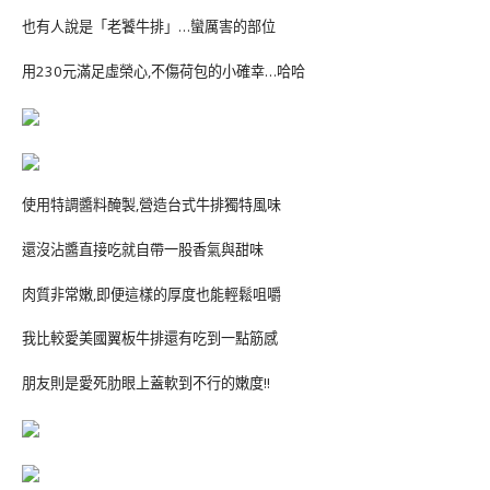
也有人說是「老饕牛排」…蠻厲害的部位
用230元滿足虛榮心,不傷荷包的小確幸…哈哈
使用特調醬料醃製,營造台式牛排獨特風味
還沒沾醬直接吃就自帶一股香氣與甜味
肉質非常嫩,即便這樣的厚度也能輕鬆咀嚼
我比較愛美國翼板牛排還有吃到一點筋感
朋友則是愛死肋眼上蓋軟到不行的嫩度!!