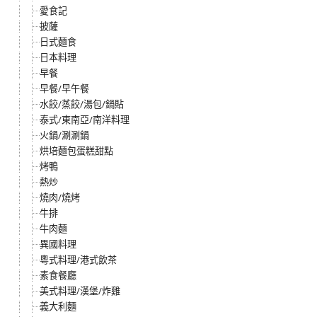
愛食記
披薩
日式麵食
日本料理
早餐
早餐/早午餐
水餃/蒸餃/湯包/鍋貼
泰式/東南亞/南洋料理
火鍋/涮涮鍋
烘培麵包蛋糕甜點
烤鴨
熱炒
燒肉/燒烤
牛排
牛肉麵
異國料理
粵式料理/港式飲茶
素食餐廳
美式料理/漢堡/炸雞
義大利麵