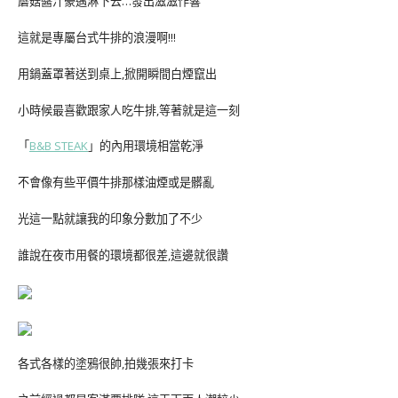
蘑菇醬汁豪邁淋下去…發出滋滋作響
這就是專屬台式牛排的浪漫啊!!!
用鍋蓋罩著送到桌上,掀開瞬間白煙竄出
小時候最喜歡跟家人吃牛排,等著就是這一刻
「
B&B STEAK
」的內用環境相當乾淨
不會像有些平價牛排那樣油煙或是髒亂
光這一點就讓我的印象分數加了不少
誰說在夜市用餐的環境都很差,這邊就很讚
各式各樣的塗鴉很帥,拍幾張來打卡