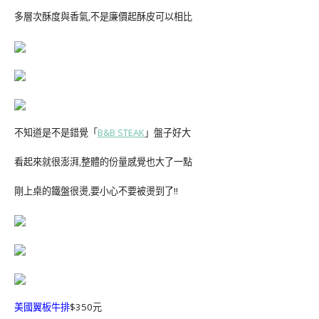
多層次酥度與香氣,不是廉價起酥皮可以相比
不知道是不是錯覺「
B&B STEAK
」盤子好大
看起來就很澎湃,整體的份量感覺也大了一點
剛上桌的鐵盤很燙,要小心不要被燙到了!!
美國翼板牛排
$350元