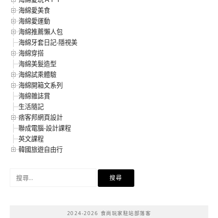
海綿愛美食
海綿愛運動
海綿推薦懶人包
海綿牙套日記-隱視美
海綿穿搭
海綿美髮造型
海綿試乘體驗
海綿開箱文系列
海綿雜誌賞
生活隨記
痞客邦網頁設計
聯成電腦-設計課程
英文課程
韓國旅遊自由行
搜
尋
關
鍵
2024-2026 食尚玩家駐站部落客
字: