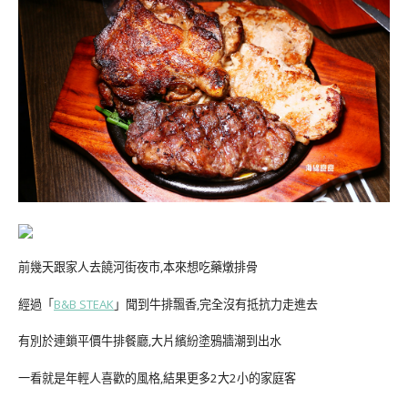
前幾天跟家人去饒河街夜市,本來想吃藥燉排骨
經過「
B&B STEAK
」聞到牛排飄香,完全沒有抵抗力走進去
有別於連鎖平價牛排餐廳,大片繽紛塗鴉牆潮到出水
一看就是年輕人喜歡的風格,結果更多2大2小的家庭客