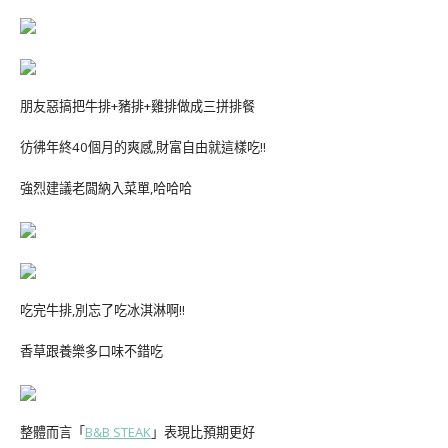
朋友惡搞把牛排+豬排+雞排做成三拼排餐
彷彿年終40個月的爽感,財富自由就這樣吃!!
強烈建議老闆納入菜單,哈哈哈
吃完牛排,別忘了吃冰淇淋啊!!
香草跟養樂多口味不錯吃
整體而言「
B&B STEAK
」表現比預期更好