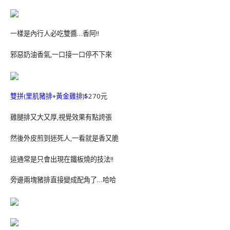
一樣是內行人必吃雙醬…香阿!!
邪惡奶油香氣,一口接一口停不下來
雙拼(里肌豬排+黃金雞排)$
270元
雞腿排又大又厚,視覺效果有點誇張
然後外皮煎到迷死人,一看就是香又脆
這通常是只會出現在鐵板燒的技法!!
旁邊兩塊豬排直接變成配角了…哈哈