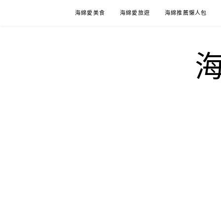
Skip
海綿愛美食
海綿愛旅遊
海綿推薦懶人包
to
content