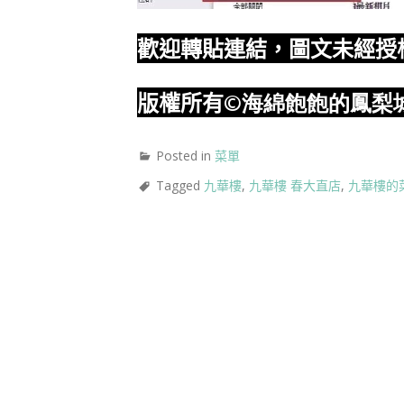
歡迎轉貼連結，圖文未經授
版權所有
©海綿飽飽的鳳梨
Posted in
菜單
Tagged
九華樓
,
九華樓 春大直店
,
九華樓的