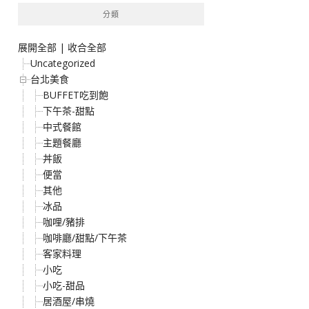
分類
展開全部
|
收合全部
Uncategorized
台北美食
BUFFET吃到飽
下午茶-甜點
中式餐館
主題餐廳
丼飯
便當
其他
冰品
咖哩/豬排
咖啡廳/甜點/下午茶
客家料理
小吃
小吃-甜品
居酒屋/串燒