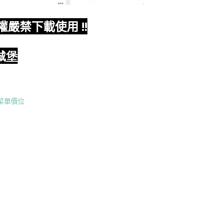
權嚴禁下載使用
!!
城堡
菜單價位