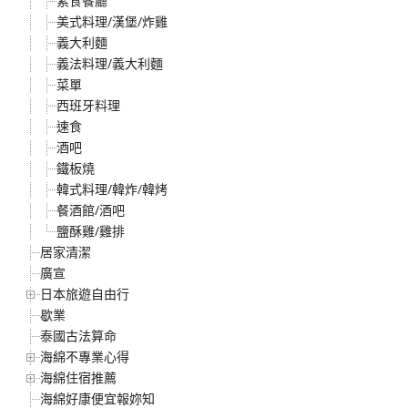
素食餐廳
美式料理/漢堡/炸雞
義大利麵
義法料理/義大利麵
菜單
西班牙料理
速食
酒吧
鐵板燒
韓式料理/韓炸/韓烤
餐酒館/酒吧
鹽酥雞/雞排
居家清潔
廣宣
日本旅遊自由行
歇業
泰國古法算命
海綿不專業心得
海綿住宿推薦
海綿好康便宜報妳知