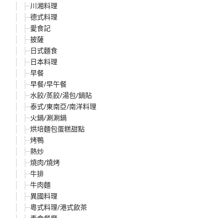
川湘料理
德式料理
愛食記
披薩
日式麵食
日本料理
早餐
早餐/早午餐
水餃/蒸餃/湯包/鍋貼
泰式/東南亞/南洋料理
火鍋/涮涮鍋
烘培麵包蛋糕甜點
烤鴨
熱炒
燒肉/燒烤
牛排
牛肉麵
異國料理
粵式料理/港式飲茶