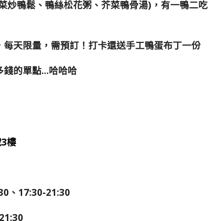
生菜炒鴨鬆、鴨絲松花粥、芥菜鴨骨湯)
，有一鴨二吃
，每天限量，需預訂！打卡還送手工鴨蛋布丁一份
多錢的單點…哈哈哈
3樓
:30、17:30-21:30
1:30