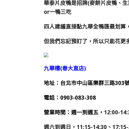
華泰片皮鴨是招牌
(麥餅片皮鴨、
or一鴨三吃
四人建議直接點九華全鴨匯最划算
但我們忘記預訂了，所以只能花更
九華樓(春大直店)
地址：台北市中山區樂群三路303號
電話：
0903-083-308
營業時間：週一到週五，
12:00-14
週六到週日，11:15-14:30、17:15-2