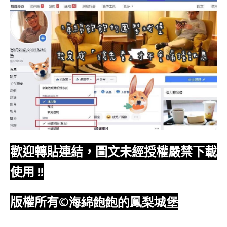
歡迎轉貼連結，圖文未經授權嚴禁下載
使用
!!
版權所有
©海綿飽飽的鳳梨城堡