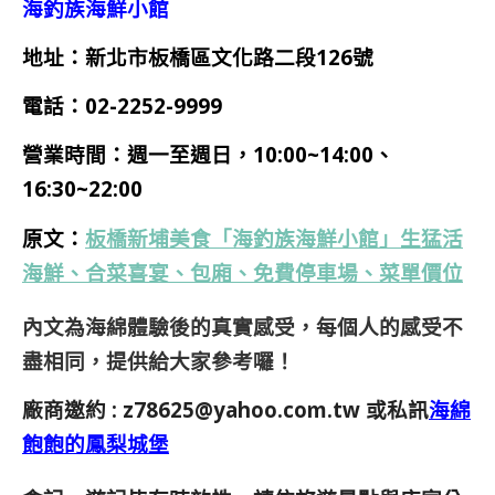
海釣族海鮮小館
地址：新北市板橋區文化路二段126號
電話：02-2252-9999
營業時間：
週一
至週日，10:00~14:00、
16:30~22:00
原文：
板橋新埔美食「海釣族海鮮小館」生猛活
海鮮、合菜喜宴、包廂、免費停車場、菜單價位
內文為海綿體驗後的真實感受，每個人的感受不
盡相同，提供給大家參考囉！
廠商邀約 :
z78625@yahoo.com.tw
或私訊
海綿
飽飽的鳳梨城堡