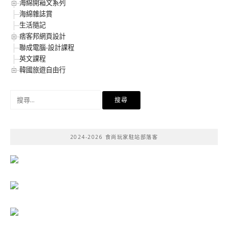
海綿開箱文系列
海綿雜誌賞
生活隨記
痞客邦網頁設計
聯成電腦-設計課程
英文課程
韓國旅遊自由行
搜
尋
關
鍵
2024-2026 食尚玩家駐站部落客
字: