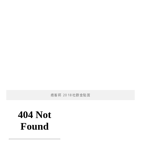
痞客邦 2018社群金點賞