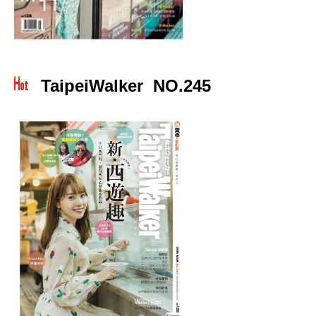
TaipeiWalker NO.245