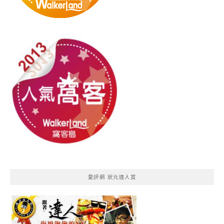
愛評網 狀元達人賞