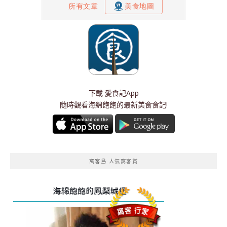
下載
愛食記App
隨時觀看海綿飽飽的最新美食食記!
窩客島 人氣窩客賞