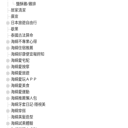
鹽酥雞/雞排
居家清潔
廣宣
日本旅遊自由行
歇業
泰國古法算命
海綿不專業心得
海綿住宿推薦
海綿好康便宜報妳知
海綿愛宅配
海綿愛按摩
海綿愛旅遊
海綿愛玩ＡＰＰ
海綿愛美食
海綿愛運動
海綿推薦懶人包
海綿牙套日記-隱視美
海綿穿搭
海綿美髮造型
海綿試乘體驗