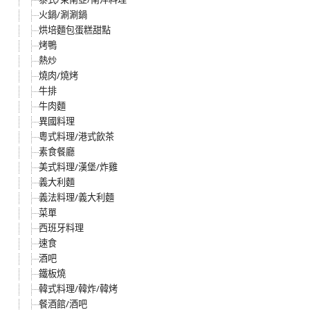
火鍋/涮涮鍋
烘培麵包蛋糕甜點
烤鴨
熱炒
燒肉/燒烤
牛排
牛肉麵
異國料理
粵式料理/港式飲茶
素食餐廳
美式料理/漢堡/炸雞
義大利麵
義法料理/義大利麵
菜單
西班牙料理
速食
酒吧
鐵板燒
韓式料理/韓炸/韓烤
餐酒館/酒吧