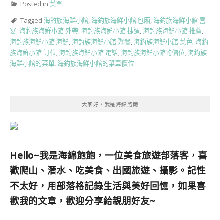
Posted in
菜單
Tagged
海釣族海鮮小館
,
海釣族海鮮小館 包廂
,
海釣族海鮮小館 喜
宴
,
海釣族海鮮小館 外帶
,
海釣族海鮮小館 捷運
,
海釣族海鮮小館 推薦
,
海釣族海鮮小館 海鮮
,
海釣族海鮮小館 聚餐
,
海釣族海鮮小館 菜色
,
海釣
族海鮮小館 訂位
,
海釣族海鮮小館 電話
,
海釣族海鮮小館的價位
,
海釣族
海鮮小館的菜單
,
海釣族海鮮小館的菜單價位
大家好，我是海綿飽飽
Hello~我是海綿飽飽，一位美食旅遊部落客，
喜
歡爬山、潛水、吃美食、出國旅遊、攝影。
記性
不太好，用部落格記錄生活與美好回憶，
如果喜
歡我的文章，歡迎分享給親朋好友
~