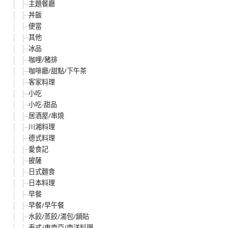
主題餐廳
丼飯
便當
其他
冰品
咖哩/豬排
咖啡廳/甜點/下午茶
客家料理
小吃
小吃-甜品
居酒屋/串燒
川湘料理
德式料理
愛食記
披薩
日式麵食
日本料理
早餐
早餐/早午餐
水餃/蒸餃/湯包/鍋貼
泰式/東南亞/南洋料理