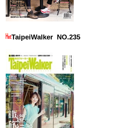
TaipeiWalker
NO.235