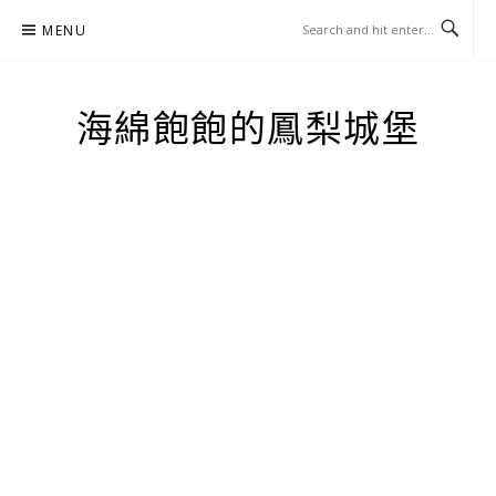
Skip
MENU
to
content
海綿飽飽的鳳梨城堡