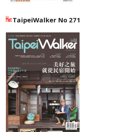
TaipeiWalker No 271