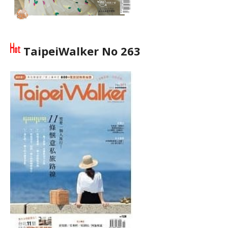
TaipeiWalker No 263