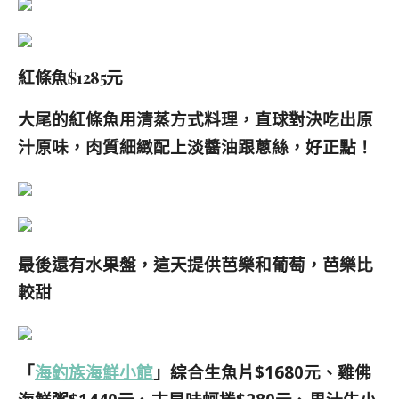
紅條魚$1285元
大尾的紅條魚用清蒸方式料理，
直球對決
吃出原
汁原味，肉質細緻配上淡醬油跟蔥絲，好正點！
最後還有水果盤，這天提供芭樂和葡萄，芭樂比
較甜
「
海釣族海鮮小館
」綜合生魚片$1680元、雞佛