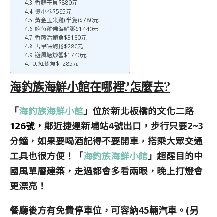
香蒜干貝$880元
燙小卷$595元
黃金玉米雞(半隻)$780元
鮑魚雞佛海鮮粥$1440元
香煎活鮑魚$3180元
古早味蚵捲$280元
避風塘炒蟹$1740元
紅條魚$1285元
海釣族海鮮小館在哪裡?怎麼去?
「
海釣族海鮮小館
」位於新北板橋的文化二路
126號，
鄰近捷運新埔站4號出口，步行只要2~3
分鐘，如果要喝酒記得不要開車，搭乘大眾交通
工具也很方便！「
海釣族海鮮小館
」超醒目的中
國風單層建築，走過都會多看兩眼，晚上打燈會
更漂亮！
餐廳後方有免費停車位，可容納45輛汽車。(另