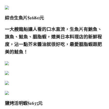
綜合生魚片$1680元
一大艘龍船讓人看的口水直流，生魚片有鮪魚、
旗魚、鮭魚、胭脂蝦，媲美日本料理店的
新鮮程
度，沾一點芥末醬油就很好吃，最愛胭脂蝦跟肥
美的鮭魚！
鹽烤活明蝦$1635元