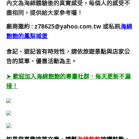
內文為海綿體驗後的真實感受，每個人的感受不
盡相同，提供給大家參考囉！
廠商邀約 :
z78625@yahoo.com.tw
或私訊
海綿
飽飽的鳳梨城堡
食記、遊記皆有時效性，請依旅遊景點與店家公
告的菜單、優惠活動為主。
➤ 歡迎加入海綿飽飽的專屬社群．每天更新不漏
接！