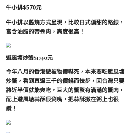
牛小排$570元
牛小排以醬燒方式呈現，比較日式偏甜的路線，
富含油脂的帶骨肉，爽度很高！
避風塘炒蟹$1740元
今年八月的香港遊被物價嚇死，本來要吃避風塘
炒蟹，看到直逼三千的價錢而
怯
步，回台灣只要
將近半價就能爽吃，巨大的蟹螯有滿滿的蟹肉，
配上避風塘蒜酥很涮嘴，把蒜酥撒在粥上也很
讚！