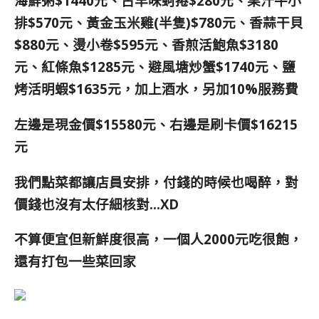
海鮮粥$1440元、古早味蚵捲$280元、果汁牛小
排$570元、黃金玉米雞(半隻)$780元、香蒜干貝
$880元、燙小卷$595元、香煎活鮑魚$3180
元、紅條魚$1285元、避風塘炒蟹$1740元、鹽
烤活明蝦$1635元，加上酒水，另加10%服務費
左邊是現金價$15580元、右邊是刷卡價$16215
元
我們點菜都讓店員安排，付錢的時候也喝醉，對
價錢也沒有太仔細核對…XD
不算便宜但
新鮮度很高
，
一個人2000元吃很飽，
還有打包一些菜回家