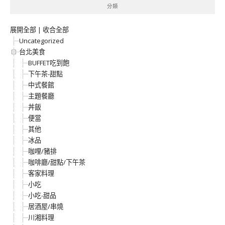
分類
展開全部
|
收合全部
Uncategorized
台北美食
BUFFET吃到飽
下午茶-甜點
中式餐館
主題餐廳
丼飯
便當
其他
冰品
咖哩/豬排
咖啡廳/甜點/下午茶
客家料理
小吃
小吃-甜品
居酒屋/串燒
川湘料理