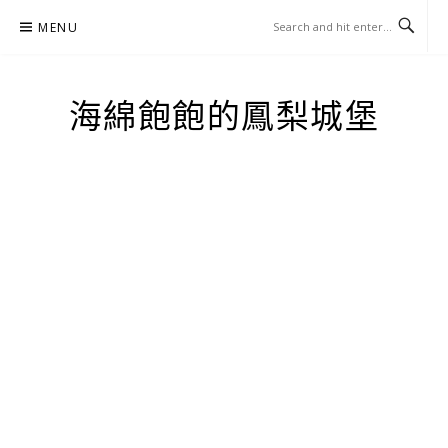
Skip
MENU
to
content
海綿飽飽的鳳梨城堡