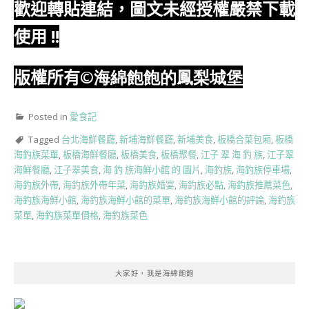
歡迎轉貼連結，圖文未經授權嚴禁下載
使用
!!
版權所有
©海綿飽飽的鳳梨城堡
Posted in
愛食記
Tagged
台北海鮮餐廳
,
新埔海鮮餐廳
,
新埔美食
,
板橋合菜包廂
,
板橋
海釣族菜單
,
板橋海鮮餐廳
,
板橋美食
,
板橋聚餐
,
江子 翠 海 釣 族
,
江子翠
海鮮餐廳
,
江子翠美食
,
海 釣 族海鮮小館 的 圖片
,
海釣族
,
海釣族停車場
,
海釣族外帶
,
海釣族外帶年菜
,
海釣族婚宴
,
海釣族必點
,
海釣族推薦菜色
,
海釣族海鮮小館
,
海釣族海鮮小館的菜單
,
海釣族海鮮小館的評論
,
海釣族
菜單
,
海釣族菜單價格
,
海釣族菜色
大家好，我是海綿飽飽