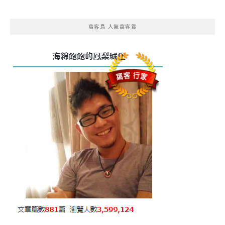
窩客島 人氣窩客賞