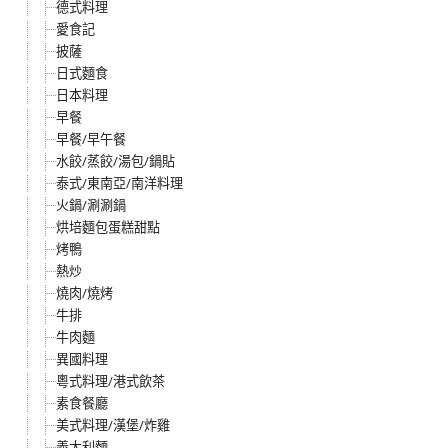
德式料理
愛食記
披薩
日式麵食
日本料理
早餐
早餐/早午餐
水餃/蒸餃/湯包/鍋貼
泰式/東南亞/南洋料理
火鍋/涮涮鍋
烘培麵包蛋糕甜點
烤鴨
熱炒
燒肉/燒烤
牛排
牛肉麵
異國料理
粵式料理/港式飲茶
素食餐廳
美式料理/漢堡/炸雞
義大利麵