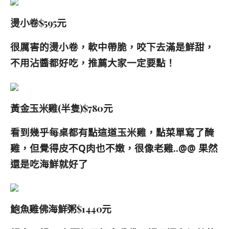
燙小卷$595元
很厲害的燙小卷，
軟中帶脆，咬下去滿是鮮甜，
不用沾醬都好吃，推薦大家一定要點！
黃金玉米雞(半隻)$780元
看到幾乎每桌都有點這道玉米雞，點菜單寫了醃
雞，但覺得皮不Q肉也不嫩，很像老
雞..@@ 果然
還是吃海鮮就好了
鮑魚
雞佛
海鮮粥$1440元