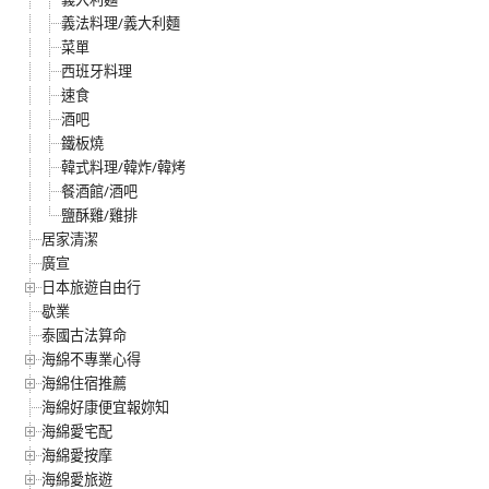
義法料理/義大利麵
菜單
西班牙料理
速食
酒吧
鐵板燒
韓式料理/韓炸/韓烤
餐酒館/酒吧
鹽酥雞/雞排
居家清潔
廣宣
日本旅遊自由行
歇業
泰國古法算命
海綿不專業心得
海綿住宿推薦
海綿好康便宜報妳知
海綿愛宅配
海綿愛按摩
海綿愛旅遊