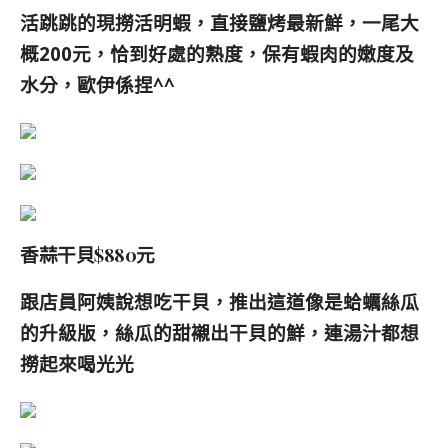
活跳跳的現撈活明蝦，直接鹽烤最新鮮，一尾大
概200元，恰到好處的熟度，保有蝦肉的嫩度及
水分，歐伊係捏^^
香蒜干貝$880元
跟店員阿姨說想吃干貝，推出這道像是蛤蠣絲瓜
的
升級版
，絲瓜的甜襯出干貝的鮮，連湯汁都想
撈起來喝光光