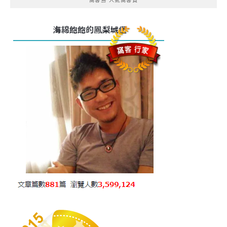
窩客島 人氣窩客賞