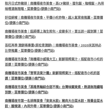
秋月日式炸豬排｜南機場夜市美食，高CP豬排、蛋包飯、咖哩飯，內用
味噌湯無限喝，菜單價位(捷運小南門站)
好佳蚵嗲｜南機場夜市美食，平價小吃炸物，超人氣宵夜推薦，菜單價
位(捷運小南門站)
南機場夜市美食｜鈺師傅上海生煎包，皮脆多汁，買五送一超划算！菜
單價位(捷運小南門站)
吾旺再季 潤餅捲專賣(原松青潤餅)｜南機場夜市美食，2020米其林必
比登推薦，菜單價位(捷運小南門站)
南機場夜市美食『南機場沙威瑪大王』新鮮現榨果汁，搭配夜市小吃的
首選！菜單價位(捷運小南門站)
南機場夜市美食『壹等涼果汁攤』新鮮現榨果汁，搭配夜市小吃的首
選！菜單價位(捷運小南門站)
南機場夜市美食『基隆黑輪綜合甜不辣』台灣味關東煮，熱湯無限續喝
到飽，菜單價位(捷運小南門站)
南機場夜市第一名排隊美食『來來水餃』豬肉大白菜水餃、限量韭菜水
餃、酸辣湯，內用外帶，菜單價位(捷運小南門站)