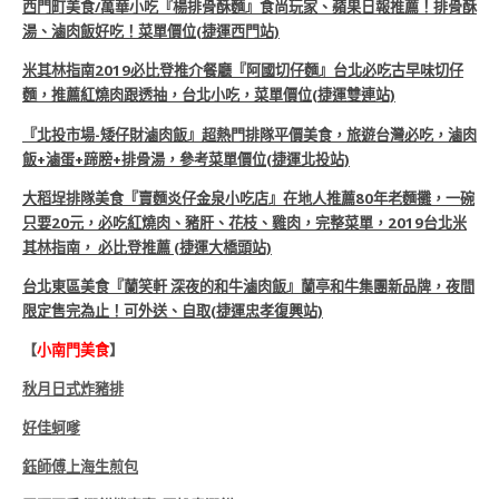
西門町美食/萬華小吃『楊排骨酥麵』食尚玩家、蘋果日報推薦！排骨酥
湯、滷肉飯好吃！菜單價位(捷運西門站)
米其林指南2019必比登推介餐廳『阿國切仔麵』台北必吃古早味切仔
麵，推薦紅燒肉跟透抽，台北小吃，菜單價位(捷運雙連站)
『北投市場-矮仔財滷肉飯』超熱門排隊平價美食，旅遊台灣必吃，滷肉
飯+滷蛋+蹄膀+排骨湯，參考菜單價位(捷運北投站)
大稻埕排隊美食『賣麵炎仔金泉小吃店』在地人推薦80年老麵攤，一碗
只要20元，必吃紅燒肉、豬肝、花枝、雞肉，完整菜單，2019台北米
其林指南， 必比登推薦 (捷運大橋頭站)
台北東區美食『蘭笑軒 深夜的和牛滷肉飯』蘭亭和牛集團新品牌，夜間
限定售完為止！可外送、自取(捷運忠孝復興站)
【
小南門美食
】
秋月日式炸豬排
好佳蚵嗲
鈺師傅上海生煎包