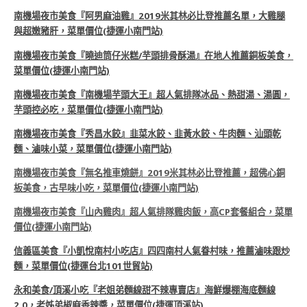
南機場夜市美食『阿男麻油雞』2019米其林必比登推薦名單，大雞腿
與超嫩豬肝，菜單價位(捷運小南門站)
南機場夜市美食『曉迪筒仔米糕/芋頭排骨酥湯』在地人推薦銅板美食，
菜單價位(捷運小南門站)
南機場夜市美食『南機場芋頭大王』超人氣排隊冰品、熱甜湯、湯圓，
芋頭控必吃，菜單價位(捷運小南門站)
南機場夜市美食『秀昌水餃』韭菜水餃、韭黃水餃、牛肉麵、汕頭乾
麵、滷味小菜，菜單價位(捷運小南門站)
南機場夜市美食『無名推車燒餅』2019米其林必比登推薦，超佛心銅
板美食，古早味小吃，菜單價位(捷運小南門站)
南機場夜市美食『山內雞肉』超人氣排隊雞肉飯，高CP套餐組合，菜單
價位(捷運小南門站)
信義區美食『小凱悅南村小吃店』四四南村人氣眷村味，推薦滷味跟炒
麵，菜單價位(捷運台北101世貿站)
永和美食/頂溪小吃『老姐弟麵線甜不辣專賣店』海鮮爆棚海底麵線
2.0，老姊弟椒麻香辣醬，菜單價位(捷運頂溪站)