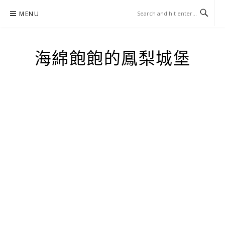
Skip
MENU
to
content
海綿飽飽的鳳梨城堡