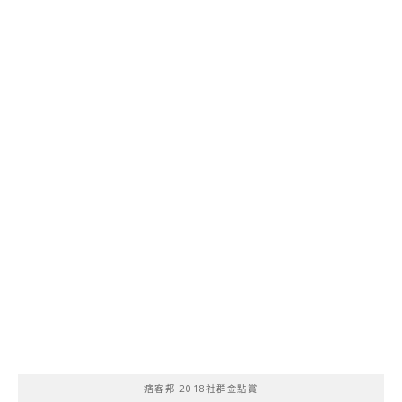
痞客邦 2018社群金點賞