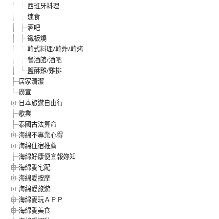
西班牙料理
速食
酒吧
鐵板燒
韓式料理/韓炸/韓烤
餐酒館/酒吧
鹽酥雞/雞排
居家清潔
廣宣
日本旅遊自由行
歇業
泰國古法算命
海綿不專業心得
海綿住宿推薦
海綿好康便宜報妳知
海綿愛宅配
海綿愛按摩
海綿愛旅遊
海綿愛玩ＡＰＰ
海綿愛美食