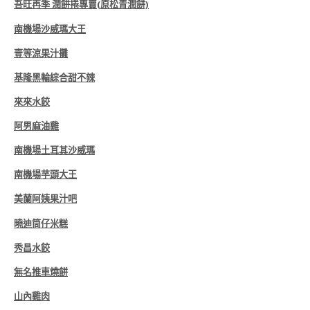
吾旺再季 潤餅捲專賣(原松青潤餅)
南機場沙威瑪大王
壹等涼果汁攤
基隆黑輪綜合甜不辣
來來水餃
阿男麻油雞
南機場土耳其沙威瑪
南機場芋頭大王
美蘭阿姨果汁吧
曉迪筒仔米糕
秀昌水餃
無名推車燒餅
山內雞肉