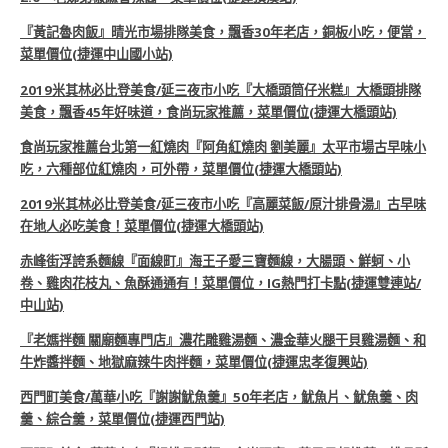
『黃記魯肉飯』晴光市場排隊美食，飄香30年老店，銅板小吃，便當，
菜單價位(捷運中山國小站)
2019米其林必比登美食/延三夜市小吃『大橋頭筒仔米糕』大橋頭排隊
美食，飄香45年好味道，食尚玩家推薦，菜單價位(捷運大橋頭站)
食尚玩家推薦台北第一紅燒肉『阿角紅燒肉 劉美麗』太平市場古早味小
吃，六種部位紅燒肉，可外帶，菜單價位(捷運大橋頭站)
2019米其林必比登美食/延三夜市小吃『高麗菜飯/原汁排骨湯』古早味
在地人必吃美食！菜單價位(捷運大橋頭站)
赤峰街浮誇系麵線『面線町』海王子愛三寶麵線，大腸頭、鮮蚵、小
卷、雞肉花枝丸、魚酥通通有！菜單價位，IG熱門打卡點(捷運雙連站/
中山站)
『老媽拌麵 關廟麵專門店』濃花雕雞湯麵、濃金華火腿干貝雞湯麵、和
牛炸醬拌麵、地獄麻辣牛肉拌麵，菜單價位(捷運忠孝復興站)
西門町美食/萬華小吃『謝謝魷魚羹』50年老店，魷魚片、魷魚羹、肉
羹、綜合羹，菜單價位(捷運西門站)