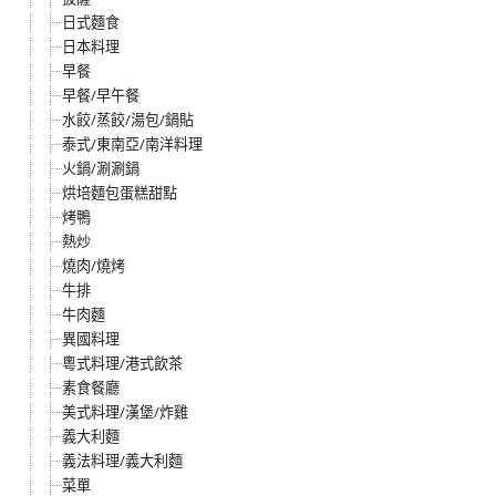
日式麵食
日本料理
早餐
早餐/早午餐
水餃/蒸餃/湯包/鍋貼
泰式/東南亞/南洋料理
火鍋/涮涮鍋
烘培麵包蛋糕甜點
烤鴨
熱炒
燒肉/燒烤
牛排
牛肉麵
異國料理
粵式料理/港式飲茶
素食餐廳
美式料理/漢堡/炸雞
義大利麵
義法料理/義大利麵
菜單