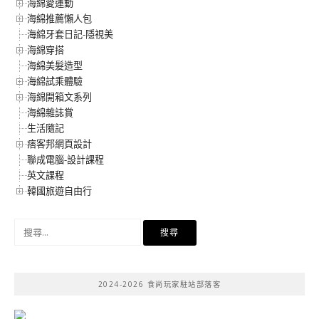
海綿愛運動
海綿推薦懶人包
海綿牙套日記-隱視美
海綿穿搭
海綿美髮造型
海綿試乘體驗
海綿開箱文系列
海綿雜誌賞
生活隨記
痞客邦網頁設計
聯成電腦-設計課程
英文課程
韓國旅遊自由行
搜
尋
關
鍵
2024-2026 食尚玩家駐站部落客
字: