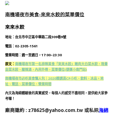
南機場夜市美食-來來水餃的菜單價位
來來水餃
地址：台北市中正區中華路二段309巷9號
電話：02-2305-1561
營業時間：週一至週日，17:00~23:30
原文：
南機場夜市第一名排隊美食『來來水餃』豬肉大白菜水餃、限量
韭菜水餃、酸辣湯，內用外帶，菜單價位(捷運小南門站)
南機場夜市必吃美食懶人包｜2020精選高CP小吃、飲料、冰品。地
址、電話、菜單價位、營業時間
內文為海綿體驗後的真實感受，每個人的感受不盡相同，提供給大家參
考囉！
廠商邀約 :
z78625@yahoo.com.tw
或私訊
海綿