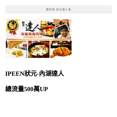
愛評網 狀元達人賞
IPEEN狀元-內湖達人
總流量500萬UP