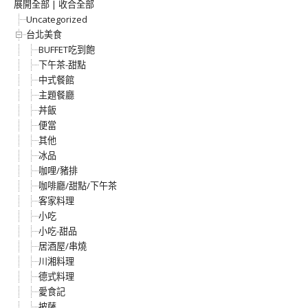
展開全部
|
收合全部
Uncategorized
台北美食
BUFFET吃到飽
下午茶-甜點
中式餐館
主題餐廳
丼飯
便當
其他
冰品
咖哩/豬排
咖啡廳/甜點/下午茶
客家料理
小吃
小吃-甜品
居酒屋/串燒
川湘料理
德式料理
愛食記
披薩