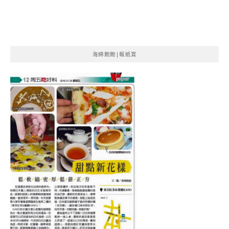
海綿飽飽|報紙賞