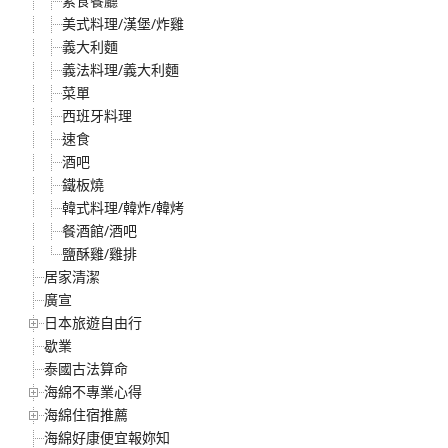
素食餐廳
美式料理/漢堡/炸雞
義大利麵
義法料理/義大利麵
菜單
西班牙料理
速食
酒吧
鐵板燒
韓式料理/韓炸/韓烤
餐酒館/酒吧
鹽酥雞/雞排
居家清潔
廣宣
日本旅遊自由行
歇業
泰國古法算命
海綿不專業心得
海綿住宿推薦
海綿好康便宜報妳知