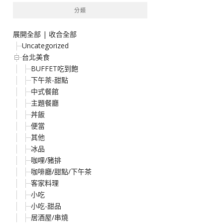
分類
展開全部
|
收合全部
Uncategorized
台北美食
BUFFET吃到飽
下午茶-甜點
中式餐館
主題餐廳
丼飯
便當
其他
冰品
咖哩/豬排
咖啡廳/甜點/下午茶
客家料理
小吃
小吃-甜品
居酒屋/串燒