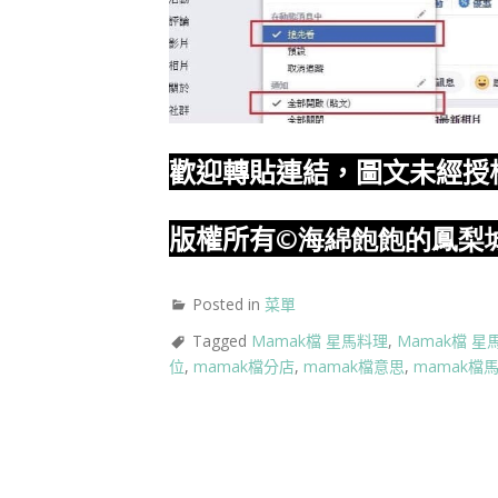
歡迎轉貼連結，圖文未經授
版權所有
©海綿飽飽的鳳梨
Posted in
菜單
Tagged
Mamak檔 星馬料理
,
Mamak檔 星
位
,
mamak檔分店
,
mamak檔意思
,
mamak檔