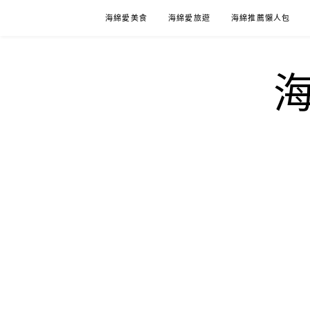
Skip
海綿愛美食
海綿愛旅遊
海綿推薦懶人包
to
content