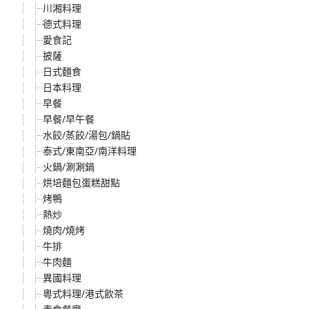
川湘料理
德式料理
愛食記
披薩
日式麵食
日本料理
早餐
早餐/早午餐
水餃/蒸餃/湯包/鍋貼
泰式/東南亞/南洋料理
火鍋/涮涮鍋
烘培麵包蛋糕甜點
烤鴨
熱炒
燒肉/燒烤
牛排
牛肉麵
異國料理
粵式料理/港式飲茶