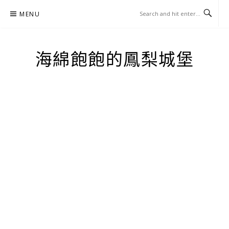
Skip
MENU
to
content
海綿飽飽的鳳梨城堡