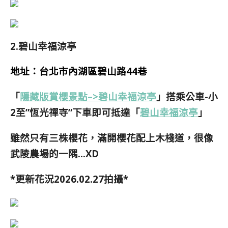
2.碧山幸福涼亭
地址：台北市內湖區碧山路44巷
「
隱藏版賞櫻景點–>碧山幸福涼亭
」搭乘公車-小
2至”恆光禪寺”下車即可抵達「
碧山幸福涼亭
」
雖然只有三株櫻花，滿開櫻花配上木棧道，很像
武陵農場的一隅…XD
*更新花況2026.02.27拍攝*