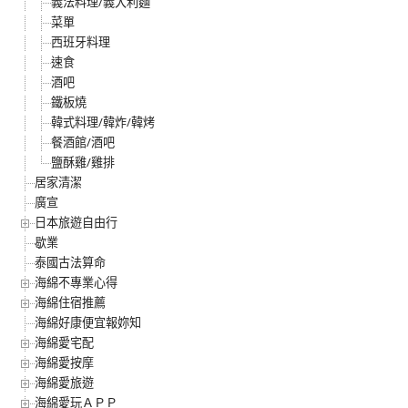
義法料理/義大利麵
菜單
西班牙料理
速食
酒吧
鐵板燒
韓式料理/韓炸/韓烤
餐酒館/酒吧
鹽酥雞/雞排
居家清潔
廣宣
日本旅遊自由行
歇業
泰國古法算命
海綿不專業心得
海綿住宿推薦
海綿好康便宜報妳知
海綿愛宅配
海綿愛按摩
海綿愛旅遊
海綿愛玩ＡＰＰ