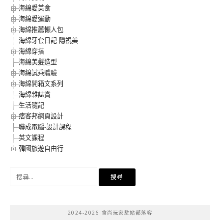
海綿愛美食
海綿愛運動
海綿推薦懶人包
海綿牙套日記-隱視美
海綿穿搭
海綿美髮造型
海綿試乘體驗
海綿開箱文系列
海綿雜誌賞
生活隨記
痞客邦網頁設計
聯成電腦-設計課程
英文課程
韓國旅遊自由行
搜
尋
關
鍵
2024-2026 食尚玩家駐站部落客
字: