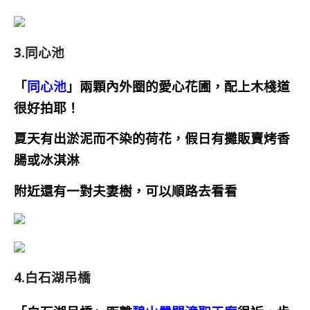
3.同心池
「
同心池
」兩顆內外圈的愛心花圃，配上木棧道
很好拍耶！
夏天有
出淤泥而不染的
荷花，
假日有攤販賣烤香
腸或冰淇淋
附近還有一對夫妻樹，可以順路去看看
4.白石湖吊橋