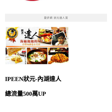
愛評網 狀元達人賞
IPEEN狀元-內湖達人
總流量500萬UP