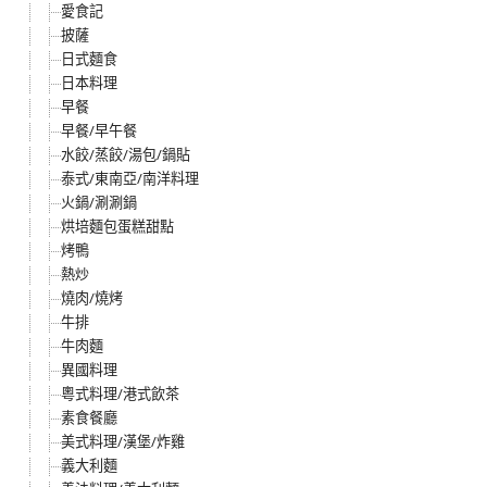
愛食記
披薩
日式麵食
日本料理
早餐
早餐/早午餐
水餃/蒸餃/湯包/鍋貼
泰式/東南亞/南洋料理
火鍋/涮涮鍋
烘培麵包蛋糕甜點
烤鴨
熱炒
燒肉/燒烤
牛排
牛肉麵
異國料理
粵式料理/港式飲茶
素食餐廳
美式料理/漢堡/炸雞
義大利麵