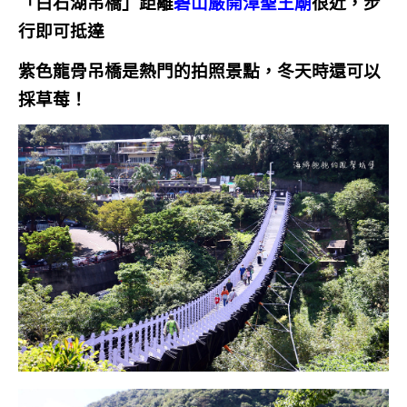
「白石湖吊橋
」
距離
碧山嚴開漳聖王廟
很近，步
行即可抵達
紫色龍骨吊橋是熱門的拍照景點，冬天時還可以
採草莓！