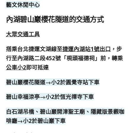
藝文休閒中心
內湖碧山巖櫻花隧道的交通方式
大眾交通工具
搭乘台北捷運文湖線至
捷運內湖站1號出口
，步
行至內湖路二段452號「梘頭福德祠」前，轉乘
公車小2
即可抵達
碧山巖櫻花隧道→小2於圓覺寺站下車
碧山幸福涼亭→小2於恆光禪寺下車
白石湖吊橋、碧山巖開漳聖王廟、隱藏版景觀咖
啡廳→小2於碧山巖下車