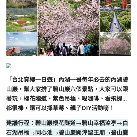
「台北賞櫻一日遊」
內湖一哥每年必去的內湖碧
山巖，幫大家排了碧山巖六個景點，大家可以跟
著玩，櫻花隧道、紫色吊橋、喝咖啡、看飛機…
都很棒，還可以採草莓、親子DIY活動唷！
建議行程：碧山巖櫻花隧道→碧山幸福涼亭→白
石湖吊橋→同心池→碧山巖開漳聖王廟→碧山巖