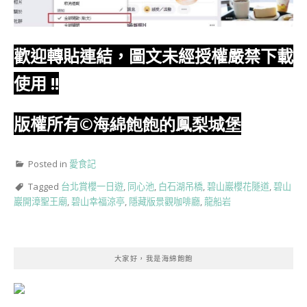
歡迎轉貼連結，圖文未經授權嚴禁下載
使用
!!
版權所有
©海綿飽飽的鳳梨城堡
Posted in
愛食記
Tagged
台北賞櫻一日遊
,
同心池
,
白石湖吊橋
,
碧山巖櫻花隧道
,
碧山
巖開漳聖王廟
,
碧山幸福涼亭
,
隱藏版景觀咖啡廳
,
龍船岩
大家好，我是海綿飽飽