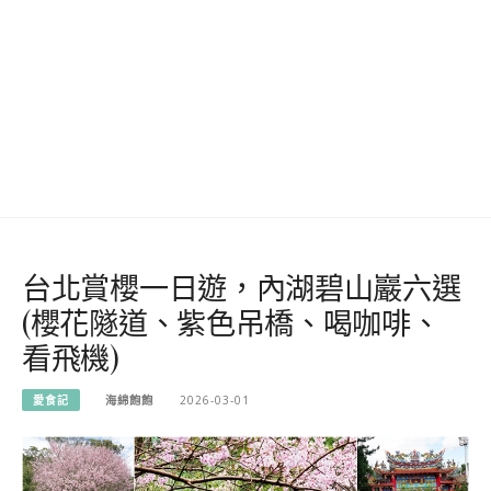
台北賞櫻一日遊，內湖碧山巖六選
(櫻花隧道、紫色吊橋、喝咖啡、
看飛機)
愛食記
海綿飽飽
2026-03-01