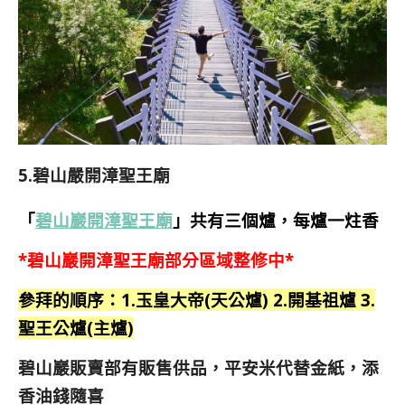
5.碧山嚴開漳聖王廟
「
碧山巖開漳聖王廟
」共有三個爐，每爐一炷香
*碧山巖開漳聖王廟部分區域整修中*
參拜的順序：1.玉皇大帝(天公爐) 2.開基祖爐 3.
聖王公爐(主爐)
碧山巖販賣部有販售供品，平安米代替金紙，添
香油錢隨喜