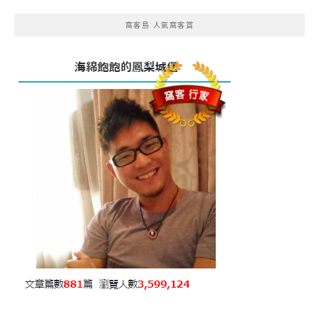
窩客島 人氣窩客賞