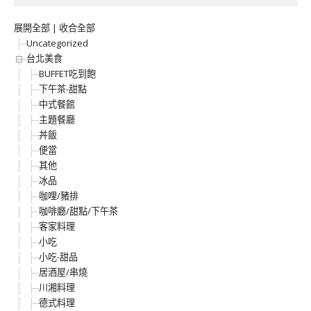
展開全部
|
收合全部
Uncategorized
台北美食
BUFFET吃到飽
下午茶-甜點
中式餐館
主題餐廳
丼飯
便當
其他
冰品
咖哩/豬排
咖啡廳/甜點/下午茶
客家料理
小吃
小吃-甜品
居酒屋/串燒
川湘料理
德式料理