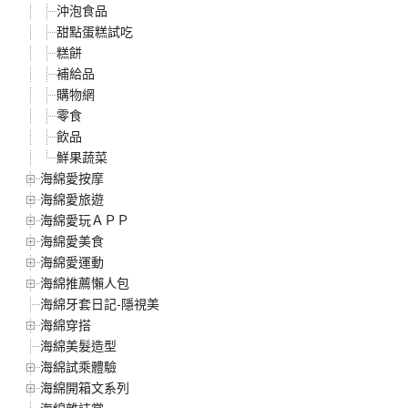
沖泡食品
甜點蛋糕試吃
糕餅
補給品
購物網
零食
飲品
鮮果蔬菜
海綿愛按摩
海綿愛旅遊
海綿愛玩ＡＰＰ
海綿愛美食
海綿愛運動
海綿推薦懶人包
海綿牙套日記-隱視美
海綿穿搭
海綿美髮造型
海綿試乘體驗
海綿開箱文系列