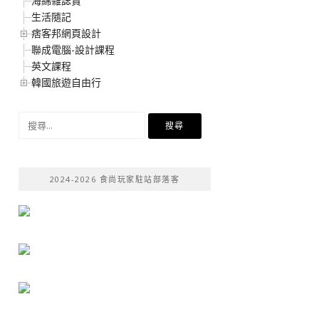
海綿雜誌賞
生活隨記
痞客邦網頁設計
聯成電腦-設計課程
英文課程
韓國旅遊自由行
搜
尋
關
鍵
2024-2026 食尚玩家駐站部落客
字: