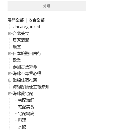
分類
展開全部
|
收合全部
Uncategorized
台北美食
居家清潔
廣宣
日本旅遊自由行
歇業
泰國古法算命
海綿不專業心得
海綿住宿推薦
海綿好康便宜報妳知
海綿愛宅配
宅配海鮮
宅配美食
宅配鍋底
料理
水餃