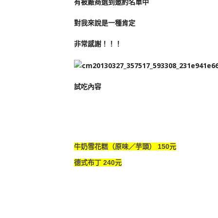
有被廠商選到邀約名單中
對我來說是一種肯定
非常感謝！！！
試吃內容
牛奶雪花糕（原味／芋頭） 150元
德式布丁 240元