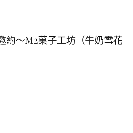
邀約～M2菓子工坊（牛奶雪花
）