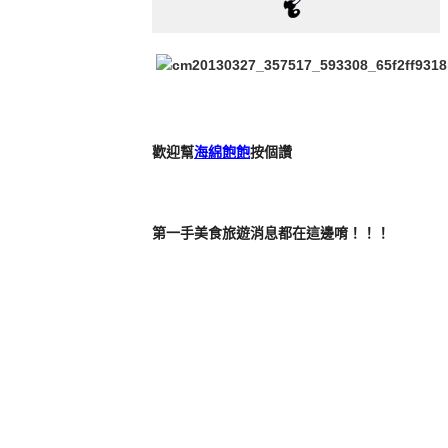
歡迎幫
海綿飽飽
按個讚
第一手美食旅遊消息都在這邊唷！！！