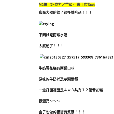
M2捲（巧克力／芋頭）
未上市
新品
廠商大器的給了很多試吃品！！！
不因試吃而縮水喔
太感動了！！！
牛奶雪花糕有兩種口味
原味的牛奶以及芋頭兩種
一盒打開裡面是４＊３共有１２個雪花糕
很漂亮～～～
盒子也做的相當有質感！！！