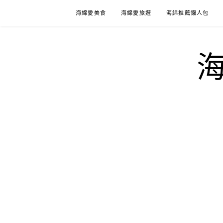
Skip
海綿愛美食
海綿愛旅遊
海綿推薦懶人包
to
content