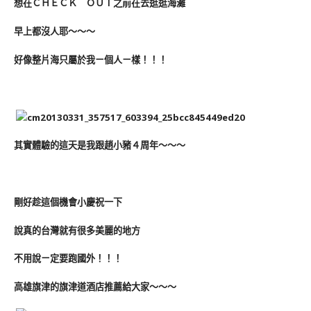
想在ＣＨＥＣＫ ＯＵＴ之前在去逛逛海灘
早上都沒人耶～～～
好像整片海只屬於我ㄧ個人ㄧ樣！！！
其實體驗的這天是我跟趙小豬４周年～～～
剛好趁這個機會小慶祝一下
說真的台灣就有很多美麗的地方
不用說ㄧ定要跑國外！！！
高雄旗津的旗津道酒店推薦給大家～～～