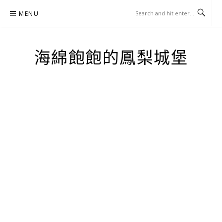
Skip
MENU
to
content
海綿飽飽的鳳梨城堡