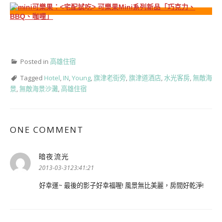
Posted in
高雄住宿
Tagged
Hotel
,
IN
,
Young
,
旗津老街旁
,
旗津道酒店
,
水光客房
,
無敵海
景
,
無敵海景沙灘
,
高雄住宿
ONE COMMENT
暗夜流光
表
示:
2013-03-3123:41:21
好幸運~ 最後的影子好幸福喔! 風景無比美麗，房間好乾淨!