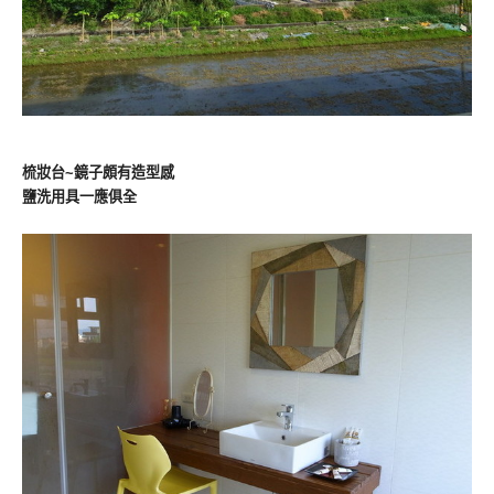
梳妝台~鏡子頗有造型感
鹽洗用具一應俱全