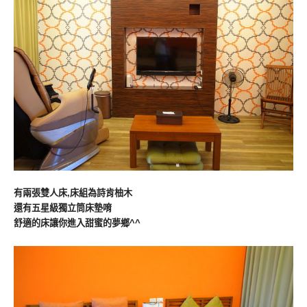
有兩張雙人床,床組為詩肯柚木
還有五星級獨立筒床墊唷
舒適的床讓你進入甜蜜的夢鄉^^