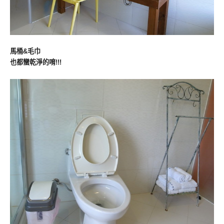
馬桶&毛巾
也都蠻乾淨的唷!!!