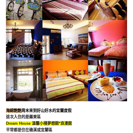
海綿飽飽
周末來到好山好水的宜蘭度假
這次入住的是羅東區
Dream House 溫馨小棧夢想館*浪漫館
平常都是住在礁溪或宜蘭區