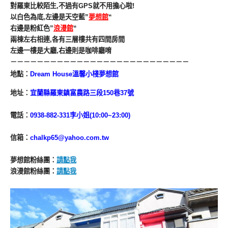
對羅東比較陌生,不過有GPS就不用擔心啦!
以白色為底,左邊是天空藍”
夢想館
“
右邊是粉紅色”
浪漫館
“
兩棟左右相連,各有三層樓共有四間房間
左邊一樓是大廳,右邊則是咖啡廳唷
－－－－－－－－－－－－－－－－－－－－－－－－－－－
地點
：
Dream House溫馨小棧夢想館
地址：
宜蘭縣羅東鎮富農路三段150巷37號
電話
：
0938-882-331李小姐(10:00~23:00)
信箱
：
chalkp65@yahoo.com.tw
夢想館粉絲團
：
請點我
浪漫館
粉絲團
：
請點我