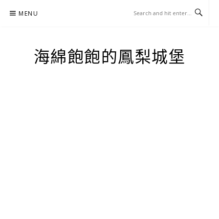
Skip
MENU
to
content
海綿飽飽的鳳梨城堡