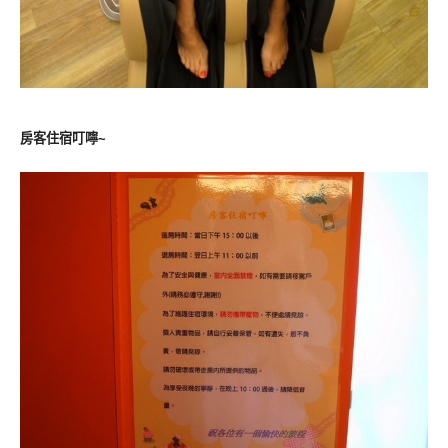
房客住宿叮嚀~