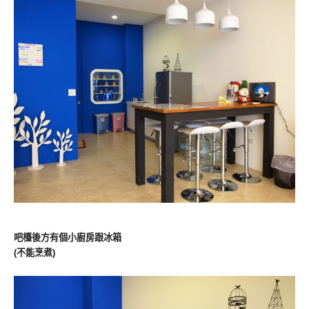
吧檯後方有個小廚房跟冰箱
(不能烹煮)