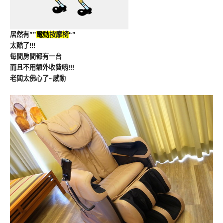
居然有””
電動
按摩椅
“”
太酷了!!!
每間房間都有一台
而且不用額外收費唷!!!
老闆太佛心了~感動