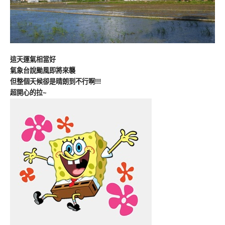
這天運氣相當好
氣象台說颱風即將來襲
但整個天候卻是晴朗到不行啊!!!
超開心的拉~