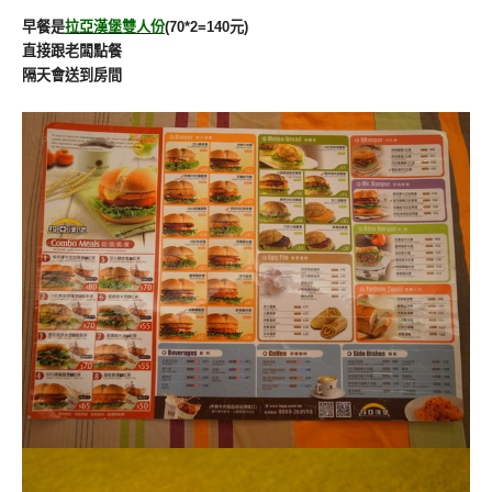
早餐是
拉亞漢堡雙人份
(70*2=140元)
直接跟老闆點餐
隔天會送到房間