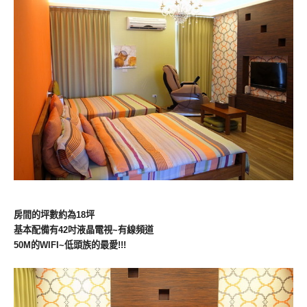
房間的坪數約為18坪
基本配備有42吋液晶電視~有線頻道
50M的WIFI~低頭族的最愛!!!