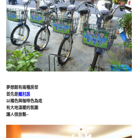
夢想館有兩種房型
首先是
鄉村房
以橘色與咖啡色為底
有大地溫暖的氛圍
讓人很放鬆~