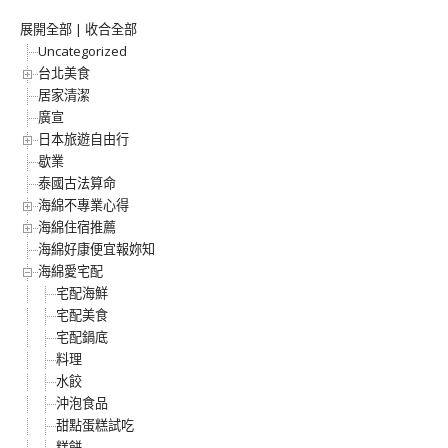
展開全部
|
收合全部
Uncategorized
台北美食
居家清潔
廣宣
日本旅遊自由行
歇業
泰國古法算命
海綿不專業心得
海綿住宿推薦
海綿好康便宜報妳知
海綿愛宅配
宅配海鮮
宅配美食
宅配鍋底
料理
水餃
沖泡食品
甜點蛋糕試吃
糕餅