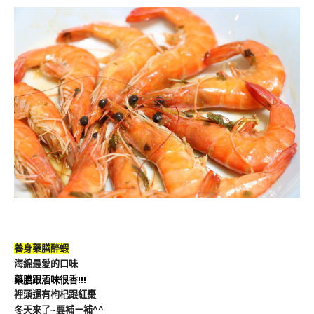
養身藥膳醉蝦
海綿最愛的口味
藥膳跟酒味很香!!!
裡頭還有枸杞跟紅棗
冬天來了~要補ㄧ補^^