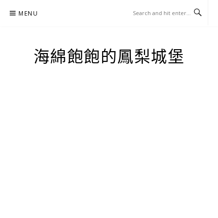
Skip
MENU
to
content
海綿飽飽的鳳梨城堡