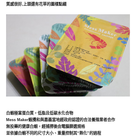
質感很好,上頭還有花草的圖樣點綴
白蝦極富蛋白質，低脂且低碳水化合物
Mess Maker蝦攪和
與嘉義當地經政府認證的合法養殖業者合作
無投藥的健康白蝦，經捕撈後由電腦篩選規格
並依據白蝦不同的尺寸大小、重量控制其“熟化”的過程