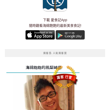
下載
愛食記App
隨時觀看海綿飽飽的最新美食食記!
窩客島 人氣窩客賞