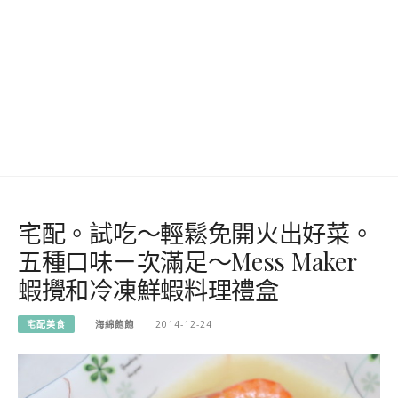
宅配。試吃～輕鬆免開火出好菜。
五種口味ㄧ次滿足～Mess Maker
蝦攪和冷凍鮮蝦料理禮盒
宅配美食
海綿飽飽
2014-12-24