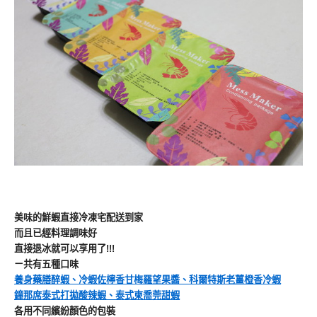
美味的鮮蝦直接冷凍宅配送到家
而且已經料理調味好
直接退冰就可以享用了!!!
ㄧ共有五種口味
養身藥膳醉蝦
、
冷蝦佐檸香甘梅羅望果醬、科爾特斯老薑橙香冷蝦
鐘那席泰式打拋酸辣蝦
、
泰式柬喬莞甜蝦
各用不同繽紛顏色的包裝