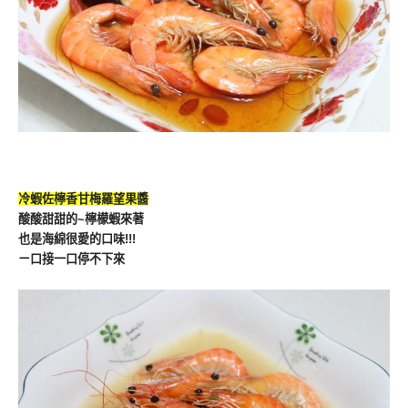
冷蝦佐檸香甘梅羅望果醬
酸酸甜甜的~檸檬蝦來著
也是海綿很愛的口味!!!
ㄧ口接一口停不下來