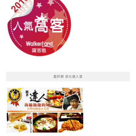
愛評網 狀元達人賞