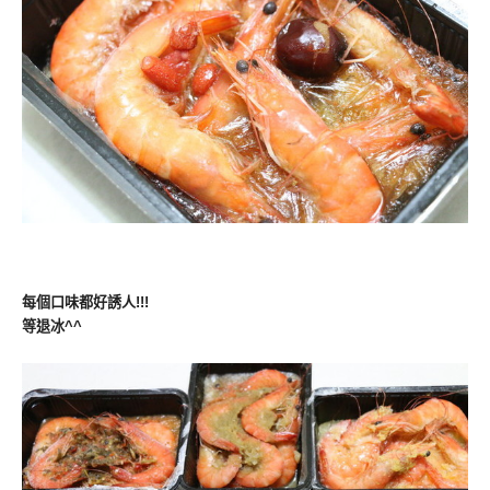
每個口味都好誘人!!!
等退冰^^