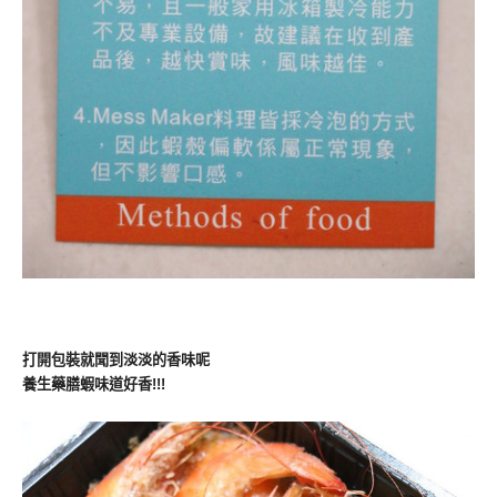
打開包裝就聞到淡淡的香味呢
養生藥膳蝦味道好香!!!