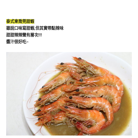
泰式柬喬莞甜蝦
雖說口味寫甜蝦,但其實帶點辣味
甜甜辣辣蠻有層次!!!
醬汁很好吃~