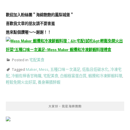
歡迎加入粉絲團＂
海綿飽飽的鳳梨城堡
＂
喜歡我文章的朋友請不要害羞
進來點個讚喔～～謝謝！！
Posted in
宅配美食
Tagged
Maker
,
Mess
,
五種口味ㄧ次滿足
,
低脂且低碳水化
,
冷凍宅
配
,
冷蝦佐檸香甘梅羅
,
宅配美食
,
白蝦極富蛋白質
,
蝦攪和冷凍鮮蝦料理
,
輕鬆免開火出好菜
,
養身藥膳醉蝦
大家好，我是海綿飽飽