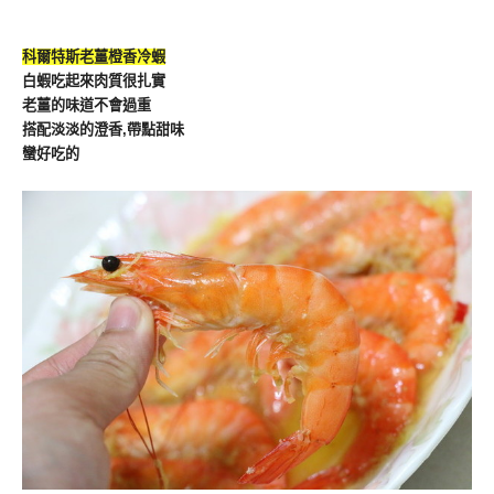
科爾特斯老薑橙香冷蝦
白蝦吃起來肉質很扎實
老薑的味道不會過重
搭配淡淡的澄香,帶點甜味
蠻好吃的