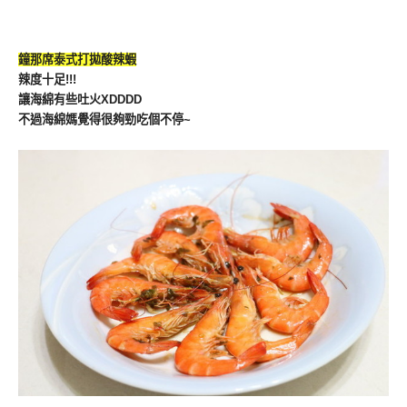
鐘那席泰式打拋酸辣蝦
辣度十足!!!
讓海綿有些吐火XDDDD
不過海綿媽覺得很夠勁吃個不停~