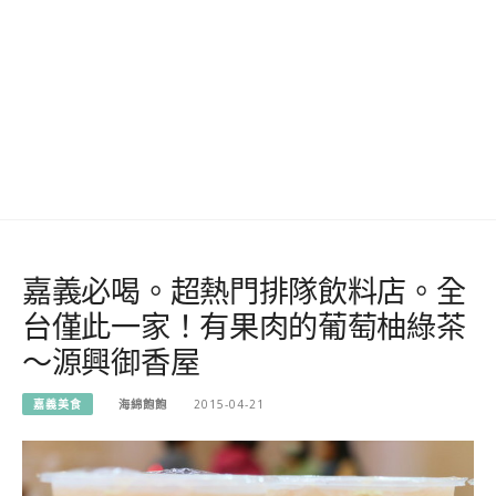
嘉義必喝。超熱門排隊飲料店。全
台僅此一家！有果肉的葡萄柚綠茶
～源興御香屋
嘉義美食
海綿飽飽
2015-04-21