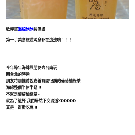
歡迎幫
海綿飽飽
按個讚
第一手美食旅遊消息都在這邊唷！！！
今年跨年海綿與朋友去台南玩
回台北的時候
朋友特別推薦說嘉義有間很讚的葡萄柚綠茶
海綿整個半信半疑!!!
不就是葡萄柚綠茶~
就為了這杯,我們居然下交流道XDDDDD
真是一群愛吃鬼!!!