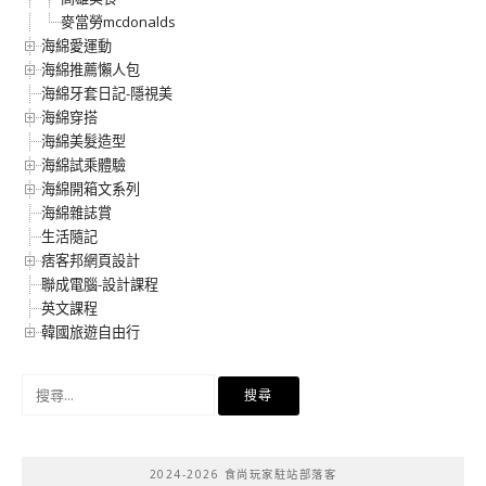
麥當勞mcdonalds
海綿愛運動
海綿推薦懶人包
海綿牙套日記-隱視美
海綿穿搭
海綿美髮造型
海綿試乘體驗
海綿開箱文系列
海綿雜誌賞
生活隨記
痞客邦網頁設計
聯成電腦-設計課程
英文課程
韓國旅遊自由行
搜
尋
關
鍵
2024-2026 食尚玩家駐站部落客
字: