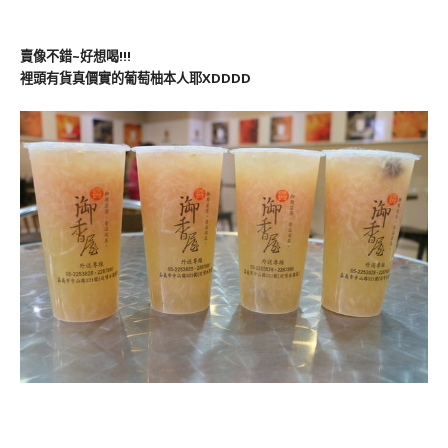
賣像不錯~好想喝!!!
裡頭有貨真價實的葡萄柚本人耶XDDDD