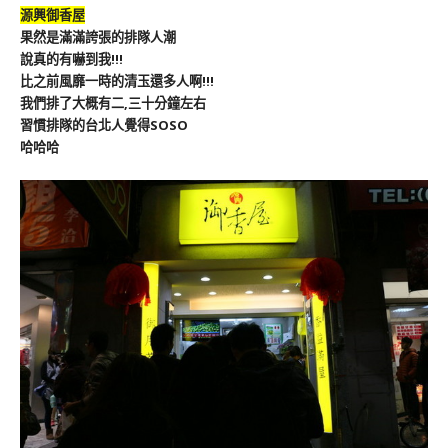
源興御香屋
果然是滿滿誇張的排隊人潮
說真的有嚇到我!!!
比之前風靡一時的清玉還多人啊!!!
我們排了大概有二,三十分鐘左右
習慣排隊的台北人覺得SOSO
哈哈哈