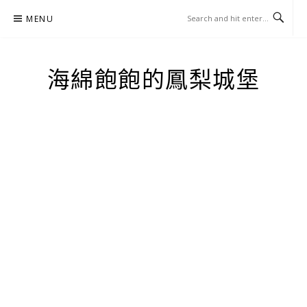
Skip
MENU
to
content
海綿飽飽的鳳梨城堡