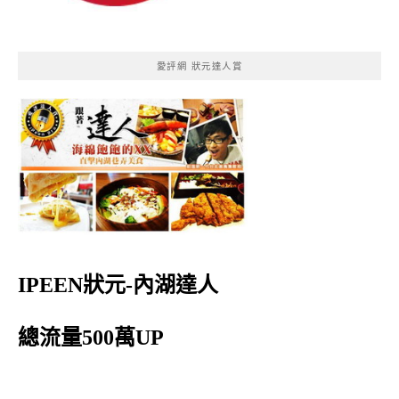
愛評網 狀元達人賞
IPEEN狀元-內湖達人
總流量500萬UP