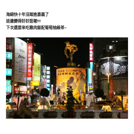
海綿快十年沒踏進嘉義了
這邊變得好好逛喔!!!
下次還要來吃雞肉飯配葡萄柚綠茶~