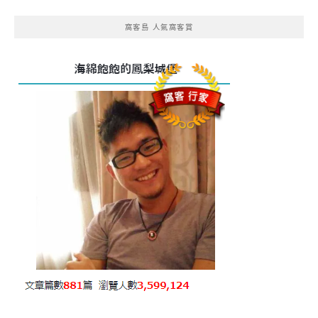
窩客島 人氣窩客賞