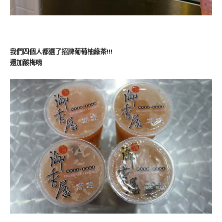
我們四個人都選了招牌葡萄柚綠茶!!!
還加酸梅唷