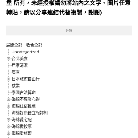
堡
所有，未經授權請勿將站內之文字、圖片任意
轉貼，請以分享連結代替複製，謝謝)
分類
展開全部
|
收合全部
Uncategorized
台北美食
居家清潔
廣宣
日本旅遊自由行
歇業
泰國古法算命
海綿不專業心得
海綿住宿推薦
海綿好康便宜報妳知
海綿愛宅配
海綿愛按摩
海綿愛旅遊