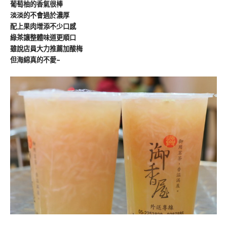
葡萄柚的香氣很棒
淡淡的不會過於濃厚
配上果肉增添不少口感
綠茶讓整體味道更順口
雖說店員大力推薦加酸梅
但海綿真的不愛~