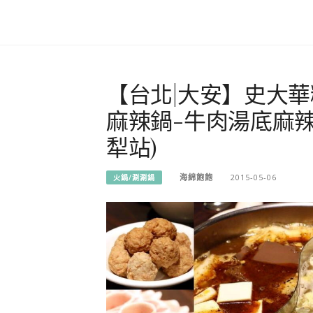
【台北|大安】史大
麻辣鍋-牛肉湯底麻辣
犁站)
海綿飽飽
2015-05-06
火鍋/涮涮鍋