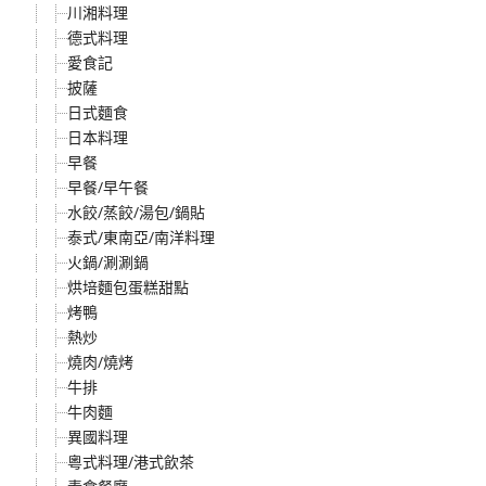
川湘料理
德式料理
愛食記
披薩
日式麵食
日本料理
早餐
早餐/早午餐
水餃/蒸餃/湯包/鍋貼
泰式/東南亞/南洋料理
火鍋/涮涮鍋
烘培麵包蛋糕甜點
烤鴨
熱炒
燒肉/燒烤
牛排
牛肉麵
異國料理
粵式料理/港式飲茶