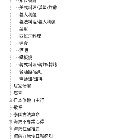
素食餐廳
美式料理/漢堡/炸雞
義大利麵
義法料理/義大利麵
菜單
西班牙料理
速食
酒吧
鐵板燒
韓式料理/韓炸/韓烤
餐酒館/酒吧
鹽酥雞/雞排
居家清潔
廣宣
日本旅遊自由行
歇業
泰國古法算命
海綿不專業心得
海綿住宿推薦
海綿好康便宜報妳知