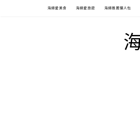
Skip
海綿愛美食
海綿愛旅遊
海綿推薦懶人包
to
content