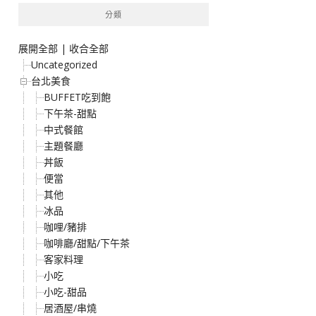
分類
展開全部
|
收合全部
Uncategorized
台北美食
BUFFET吃到飽
下午茶-甜點
中式餐館
主題餐廳
丼飯
便當
其他
冰品
咖哩/豬排
咖啡廳/甜點/下午茶
客家料理
小吃
小吃-甜品
居酒屋/串燒