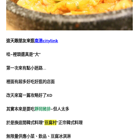
這天跟朋友來逛
南港citylink
哇~裡頭還真是”大”
第一次來有點小迷路…
裡面有超多好吃好逛的店面
改天來寫一篇攻略好了XD
其實本來是要吃
靜岡豬排
~但人太多
於是換這間韓式料理”
豆腐村
“正宗韓式料理
無限量供應小菜、飲品、豆腐冰淇淋