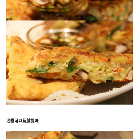
沾醬可以解膩提味~