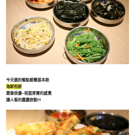
今天選的餐點都蠻基本款
海鮮煎餅
賣像很優~相當厚實的感覺
讓人看的蠢蠢欲動!!!