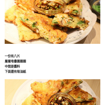
一份有八片
層層堆疊圍圈圈
中間是醬料
下面還有吸油紙