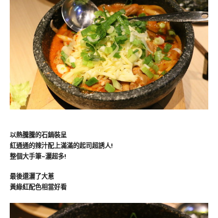
以熱騰騰的石鍋裝呈
紅通通的辣汁配上滿滿的起司超誘人!
整個大手筆~灑超多!
最後還灑了大蔥
黃綠紅配色相當好看