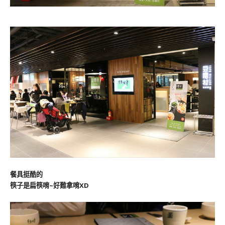
餐具挺酷的
筷子是扁筷唷~好難拿唷XD