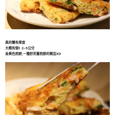
真的蠻有厚度
大概有個1.2~5公分
金黃色煎餅,ㄧ種舒芙蕾煎餅的概念XD