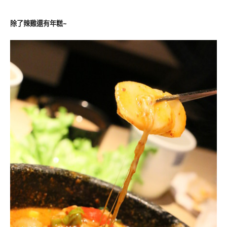
除了辣雞還有年糕~