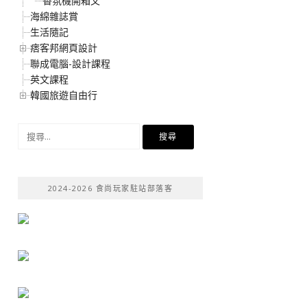
香氛機開箱文
海綿雜誌賞
生活隨記
痞客邦網頁設計
聯成電腦-設計課程
英文課程
韓國旅遊自由行
搜
尋
關
鍵
2024-2026 食尚玩家駐站部落客
字: