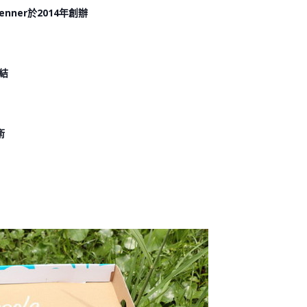
 Penner於2014年創辦
結
術