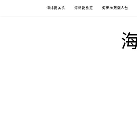
Skip
海綿愛美食
海綿愛旅遊
海綿推薦懶人包
to
content