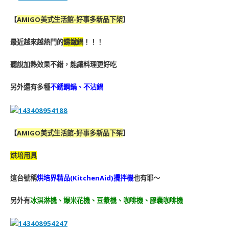
【
AMIGO美式生活館-好事多新品下架
】
最近越來越熱門的
鑄鐵鍋
！！！
聽說加熱效果不錯，能讓料理更好吃
另外還有多種
不銹鋼鍋、不沾鍋
【
AMIGO美式生活館-好事多新品下架
】
烘培用具
這台號稱
烘培界精品(KitchenAid)
攪拌機
也有耶～
另外有
冰淇淋機、爆米花機、豆漿機、咖啡機、膠囊咖啡機