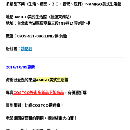
地
點
:
AMIGO美式生活館（捷運東湖站）
地址：台北市內湖區康寧路三段189巷21弄3號1樓
電話
：0939-931-086(LINE/徐小姐)
粉絲團：
請點我
2016/10/09更新
海綿很愛逛的東湖
AMIGO美式生活館
專賣
COSTCO
好市多新品下架商品
，有優惠折購
買到賺到！比逛COSTCO還過癮！
老闆說因店面租約到期，舉辦結束大拍賣！