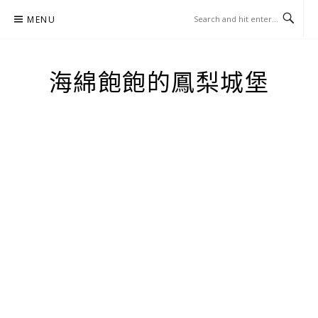
Skip
MENU
to
content
海綿飽飽的鳳梨城堡