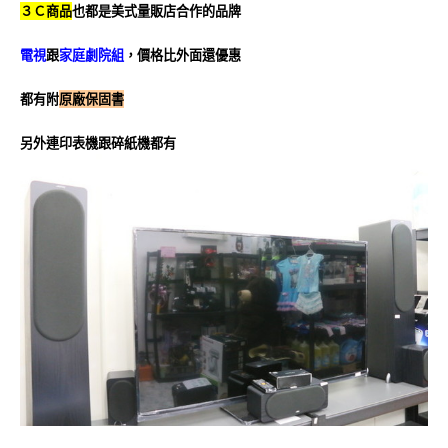
３Ｃ商品
也都是美式量販店合作的品牌
電視
跟
家庭劇院組
，價格比外面還優惠
都有附
原廠保固書
另外連印表機跟碎紙機都有