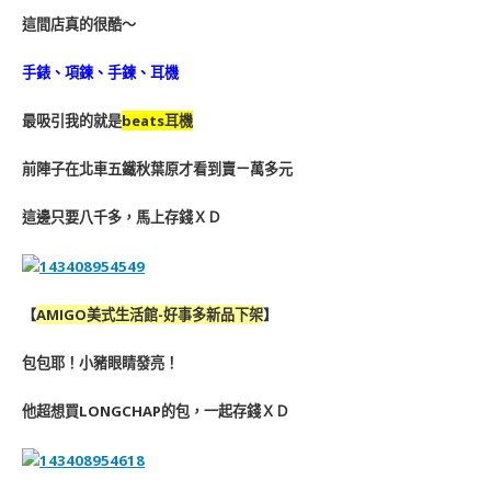
這間店真的很酷～
手錶、項鍊、手鍊、耳機
最吸引我的就是
beats耳機
前陣子在北車五鐵秋葉原才看到賣ㄧ萬多元
這邊只要八千多，馬上存錢ＸＤ
【
AMIGO美式生活館-好事多新品下架
】
包包耶！
小豬眼睛發亮！
他超想買LONGCHAP的包，一起存錢ＸＤ