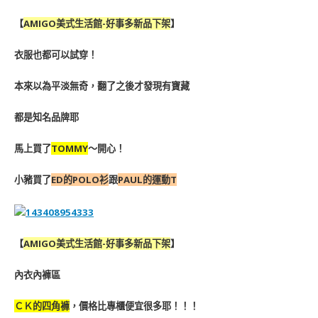
【
AMIGO美式生活館-好事多新品下架
】
衣服也都
可以試穿！
本來以為平淡無奇，翻了之後才發現有寶藏
都是知名品牌耶
馬上買了
TOMMY
～開心！
小豬買了
ED的POLO衫
跟
PAUL的運動T
【
AMIGO美式生活館-好事多新品下架
】
內衣內褲區
ＣＫ的四角褲
，價格比專櫃便宜很多耶！！！