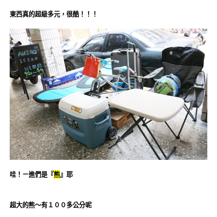
東西真的超級多元，很酷！！！
哇！ㄧ進們是『
熊
』耶
超大的熊～有１００多公分呢