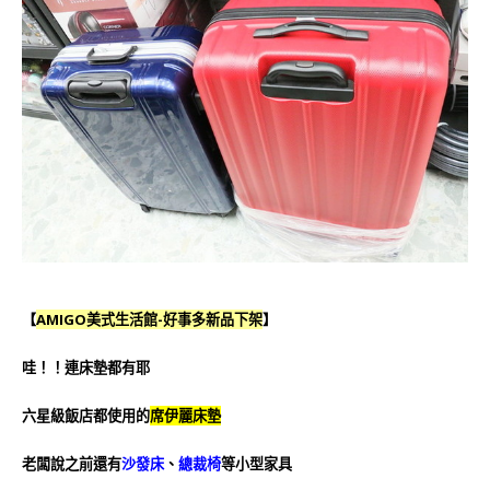
【
AMIGO美式生活館-好事多新品下架
】
哇！！連床墊都有耶
六星級飯店都使用的
席伊麗床墊
老闆說之前還有
沙發床
、
總裁椅
等小型家具