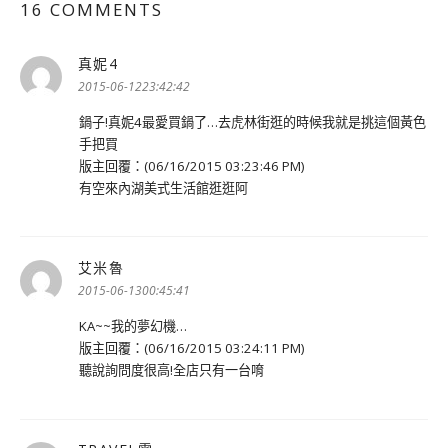
16 COMMENTS
真妮4
表
示:
2015-06-1223:42:42
鍋子!真妮4最愛買鍋了…去虎林街逛的時候我就是挑這個黃色
手把買
版主回覆：(06/16/2015 03:23:46 PM)
有空來內湖美式生活館逛逛阿
艾米魯
表
示:
2015-06-1300:45:41
KA~~我的夢幻機…
版主回覆：(06/16/2015 03:24:11 PM)
聽說詢問度很高!全店只有一台唷