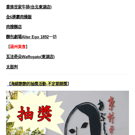
貴族世家牛排(台北東湖店)
全6連霸肉燥飯
肉嫂麵店
麵包劇場Alter Ego 1892
一訪
【
葫州美食
】
瓦法奇朵Waffogato(東湖店)
太鼓判
【
海綿飽飽的抽獎活動-不定期開獎
】