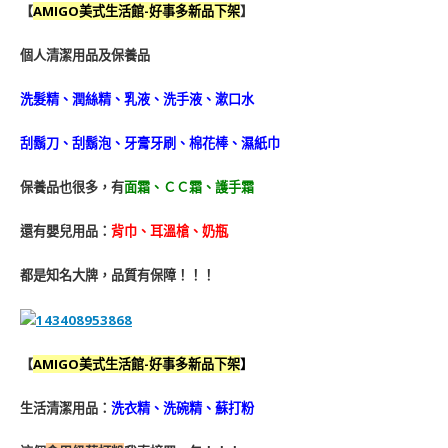
【
AMIGO美式生活館-好事多新品下架
】
個人清潔用品及保養品
洗髮精、潤絲精、乳液、洗手液、漱口水
刮鬍刀、刮鬍泡、牙膏牙刷、棉花棒、濕紙巾
保養品也很多，有
面霜、ＣＣ霜、護手霜
還有嬰兒用品
：
背巾、耳溫槍、奶瓶
都是知名大牌，品質有保障！！！
【
AMIGO美式生活館-好事多新品下架
】
生活清潔用品：
洗衣精、洗碗精、蘇打粉