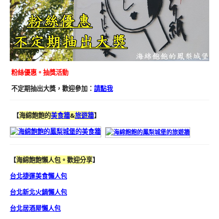
粉絲優惠。抽獎活動
不定期抽出大獎，歡迎參加：
請點我
【
海綿飽飽的
美食牆
&
旅遊牆
】
【
海綿飽飽懶人包。歡迎分享
】
台北捷運美食懶人包
台北新北火鍋懶人包
台北居酒屋懶人包