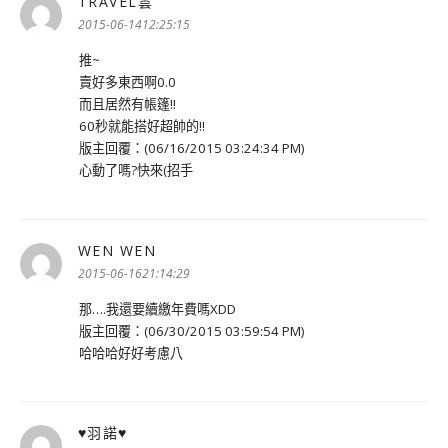
TRAVEL雲
表
示:
2015-06-1412:25:15
推~
賣好多東西啊0.0
而且居然有帳篷!!
60秒就能搭好超帥的!!
版主回覆：(06/16/2015 03:24:34 PM)
心動了嗎?快來(招手
WEN WEN
表
示:
2015-06-1621:14:29
那….我還要續繳年費嗎XDD
版主回覆：(06/30/2015 03:59:54 PM)
哈哈哈好好考慮八
♥羽諾♥
表