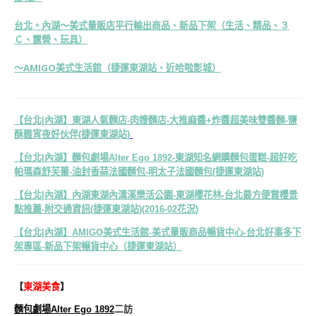
台北。內湖～美式量販店平行輸出商品、新品下架（生活、精品、３
Ｃ、露營、玩具）
～AMIGO美式生活館（捷運東湖站、近哈啦影城）
【台北|內湖】東湖人氣麵店-肉嫂麵店-大推麻醬+炸醬超美味雙醬麵-鹽
酥雞宵夜好伙伴(捷運東湖站)
【台北|內湖】麵包劇場Alter Ego 1892-東湖知名網購麵包蛋糕-超好吃
帕瑪森舒芙蕾-油封香蒜法國麵包-明太子法國麵包(捷運東湖站)
【台北|內湖】內湖東湖內溝溪樂活公園-東湖櫻花林-台北最方便賞櫻景
點推薦-附交通資訊(捷運東湖站)(2016-02花況)
【台北|內湖】AMIGO美式生活館-美式量販商品暢貨中心-台北好事多下
架專區-新品下架暢貨中心（捷運東湖站）
【
東湖美食
】
麵包劇場Alter Ego 1892
二訪