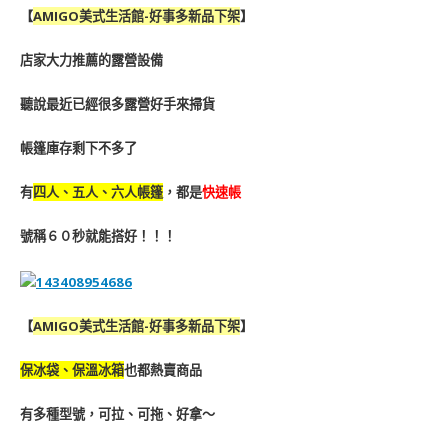
【
AMIGO美式生活館-好事多新品下架
】
店家大力推薦的露營設備
聽說最近已經很多露營好手來掃貨
帳篷庫存剩下不多了
有
四人、五人、六人帳篷
，都是
快速帳
號稱６０秒就能搭好！！！
【
AMIGO美式生活館-好事多新品下架
】
保冰袋、保溫冰箱
也都熱賣商品
有多種型號，可拉、可拖、好拿～