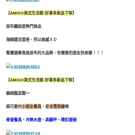
【
AMIGO美式生活館-好事多新品下架
】
尿布聽說是熱門商品
海綿還沒當爸，所以無感ＸＤ
幫寶適畢竟是尿布的大品牌，有需要的朋友快來喔！！！
【
AMIGO美式生活館-好事多新品下架
】
鍋碗瓢盆類～
超可愛的
小朋友餐具
，是
冰雪奇緣
唷
骨瓷餐具、冷熱水壺、高腳杯、樂扣瓷碗