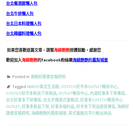
台北餐酒館懶人包
台北牛排懶人包
台北日本料理懶人包
台北韓國料理懶人包
如果您喜歡這篇文章，請幫
海綿飽飽
按讚鼓勵，感謝您
歡迎加入
海綿飽飽
的facebook粉絲團
海綿飽飽的鳳梨城堡
Posted in
海綿好康便宜報妳知
Tagged
AMIGO美式生活館
,
COSTCO好市多OUTLET暢貨中心
,
COSTCO好市多新品下架商品
,
OUTLET暢貨中心
,
內湖好事多下架專區
,
台北好事多下架專區
,
台北平價美式量販店
,
好事多COSTCO暢貨中心
OUTLET
,
好事多新品下架
,
好事多福利品
,
好市多下架品退貨專區
,
海綿好
康便宜報妳知
,
海綿飽飽的鳳梨城堡
,
美式量販店平行輸出商品