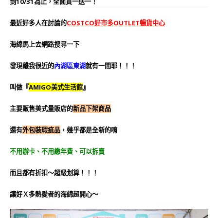
到10/31為止，全面買一送一！
最近好多人在討論的
COSTCO
好市多OUTLET暢貨中心
海綿馬上去網路搜尋一下
發現離我很近的
內湖區東湖
就有一間耶！！！
叫做『
AMIGO美式生活館
』
主要販售美式量販店的
新品下架商品
還有
外包裝瑕疵品
，幾乎都是全新的唷
不用辦卡、不用繳年費、可以拆賣
而且都有折扣～超級划算！！！
讓好Ｘ多熱愛者的海綿超開心～