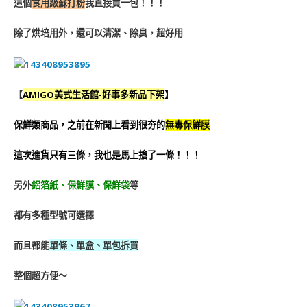
這個
食用級蘇打粉
我直接買一包！！！
除了烘培用外，還可以清潔、除臭，超好用
【
AMIGO美式生活館-好事多新品下架
】
保鮮類商品，之前在新聞上看到很夯的
無毒保鮮膜
這次進貨只有三條，我也是馬上搶了一條！！！
另外
鋁箔紙、保鮮膜、保鮮袋
等
都有多種型號可選擇
而且都能
單條、單盒、單包拆買
整個超方便～