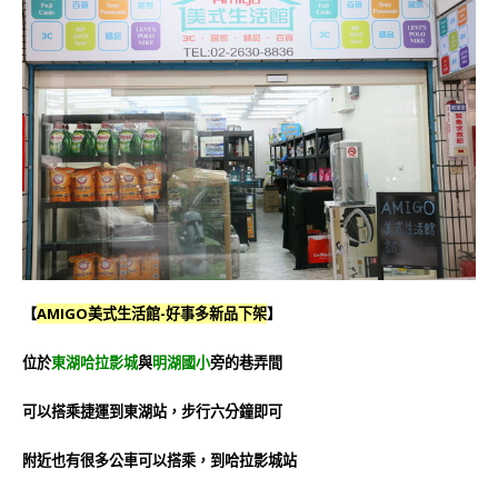
【
AMIGO美式生活館-好事多新品下架
】
位於
東湖哈拉影城
與
明湖國小
旁的巷弄間
可以搭乘捷運到東湖站，步行六分鐘即可
附近也有很多公車可以搭乘，到哈拉影城站