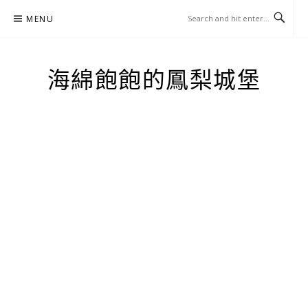
Skip
MENU
to
content
海綿飽飽的鳳梨城堡