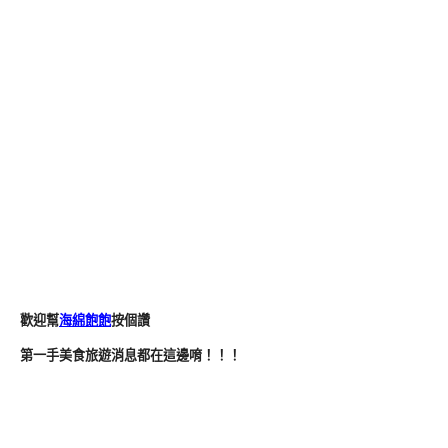
歡迎幫
海綿飽飽
按個讚
第一手美食旅遊消息都在這邊唷！！！