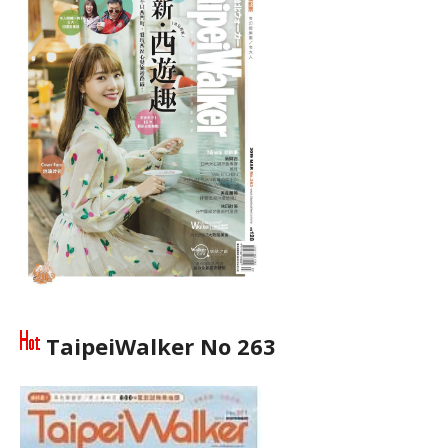
TaipeiWalker No 263