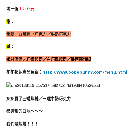
均ㄧ價
１５０元
甜
：
焦糖／白脫糖／巧克力／牛奶巧克力
鹹
：
鄉村濃湯／巧達起司／白巧達起司／墨西哥辣椒
花花邦妮產品目錄：
http://www.popobunny.com/menu.html
姊姊買了三罐焦糖／ㄧ罐牛奶巧克力
都選甜的口味～～～
我們是螞蟻！！！