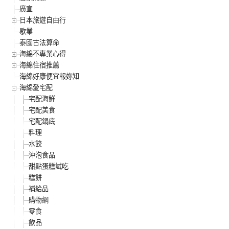
廣宣
日本旅遊自由行
歇業
泰國古法算命
海綿不專業心得
海綿住宿推薦
海綿好康便宜報妳知
海綿愛宅配
宅配海鮮
宅配美食
宅配鍋底
料理
水餃
沖泡食品
甜點蛋糕試吃
糕餅
補給品
購物網
零食
飲品