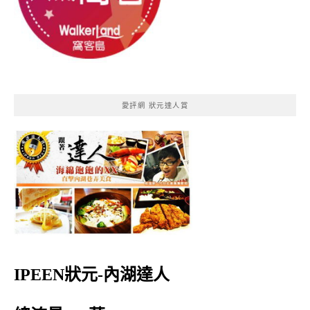
愛評網 狀元達人賞
IPEEN狀元-內湖達人