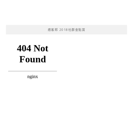
痞客邦 2018社群金點賞