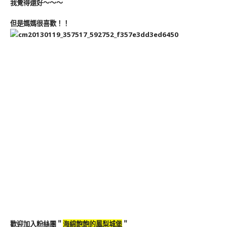
我覺得還好～～～
但是媽媽很喜歡！！
歡迎加入粉絲團＂
海綿飽飽的鳳梨城堡
＂