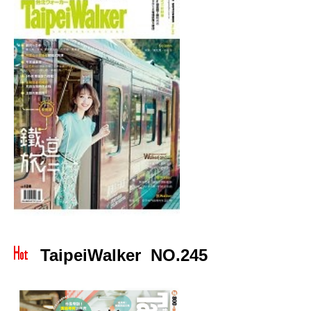
TaipeiWalker NO.245