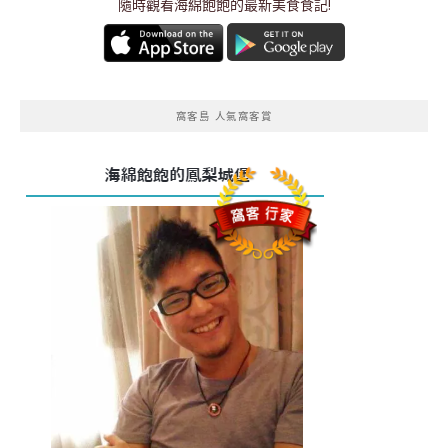
隨時觀看海綿飽飽的最新美食食記!
窩客島 人氣窩客賞