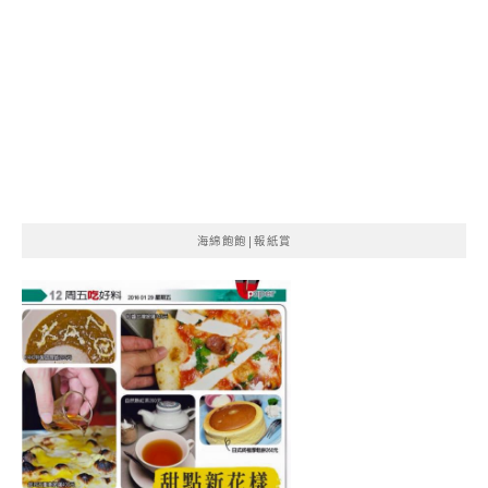
海綿飽飽|報紙賞