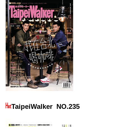
TaipeiWalker
NO.235