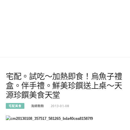
宅配。試吃～加熱即食！烏魚子禮
盒。伴手禮。鮮美珍饌送上桌～天
源珍饌美食天堂
宅配美食
海綿飽飽
2013-01-08