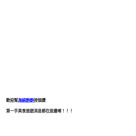
歡迎幫
海綿飽飽
按個讚
第一手美食旅遊消息都在這邊唷！！！