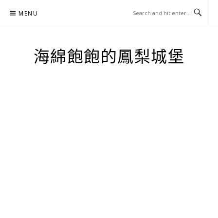
Skip
MENU
to
content
海綿飽飽的鳳梨城堡