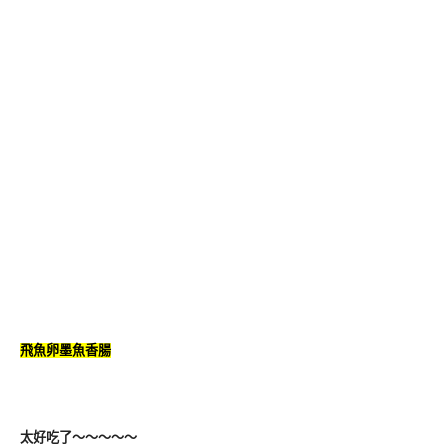
飛魚卵墨魚香腸
太好吃了～～～～～