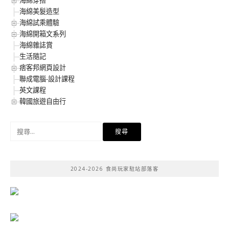
海綿穿搭
海綿美髮造型
海綿試乘體驗
海綿開箱文系列
海綿雜誌賞
生活隨記
痞客邦網頁設計
聯成電腦-設計課程
英文課程
韓國旅遊自由行
搜
尋
關
鍵
2024-2026 食尚玩家駐站部落客
字: