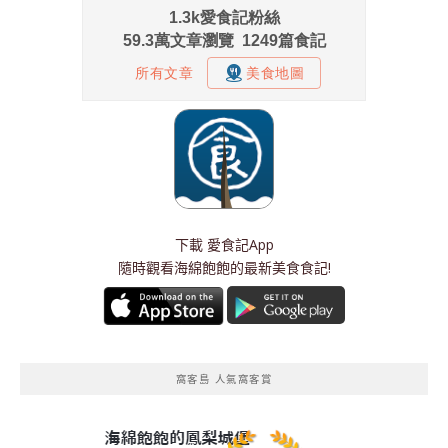
下載
愛食記App
隨時觀看海綿飽飽的最新美食食記!
窩客島 人氣窩客賞