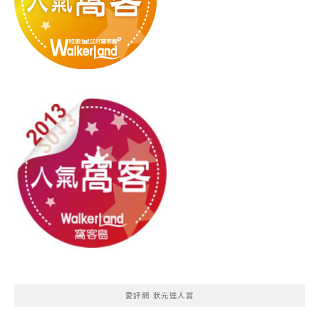
愛評網 狀元達人賞