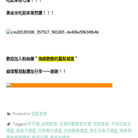
吃起來很Ｑ彈！！！
黃金米吃起來果然讚！！！
歡迎加入粉絲團＂
海綿飽飽的鳳梨城堡
＂
麻煩幫我點讚加分享～～謝謝！！
Posted in
宅配美食
Tagged
伴手禮
,
加熱即食
,
天源珍饌美食天堂
,
宅配美食
,
干貝花枝丸
禮盒
,
烏魚子禮盒
,
花枝蝦丸禮盒
,
花枝蝦卷禮盒
,
野生烏魚子禮盒
,
飛魚卵
墨魚香腸禮盒
,
鮮美珍饌
,
黃金米禮盒