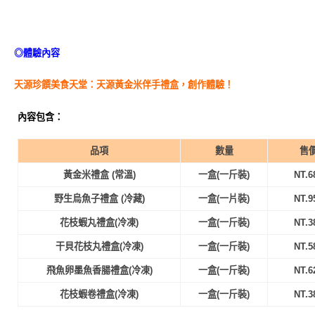
◎體驗內容
天源珍饌美食天堂：天源黃金米伴手禮盒，創作體驗！
內容包含：
品項
數量
售
黃金米禮盒 (常溫)
一盒(一斤裝)
NT.6
野生烏魚子禮盒 (冷藏)
一盒(一片裝)
NT.9
花枝蝦丸禮盒(冷凍)
一盒(一斤裝)
NT.3
干貝花枝丸禮盒(冷凍)
一盒(一斤裝)
NT.5
飛魚卵墨魚香腸禮盒(冷凍)
一盒(一斤裝)
NT.6
花枝蝦卷禮盒(冷凍)
一盒(一斤裝)
NT.3