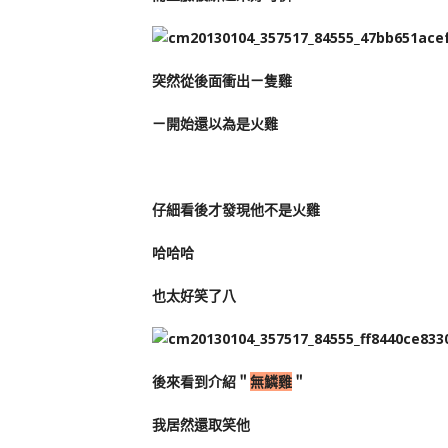
突然從後面衝出ㄧ隻雞
ㄧ開始還以為是火雞
仔細看後才發現他不是火雞
哈哈哈
也太好笑了八
後來看到介紹＂
無鱗雞
＂
我居然還取笑他