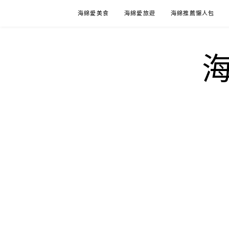
Skip
海綿愛美食
海綿愛旅遊
海綿推薦懶人包
to
content