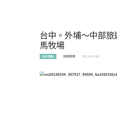
台中。外埔～中部旅
馬牧場
海綿飽飽
2013-01-06
台中景點