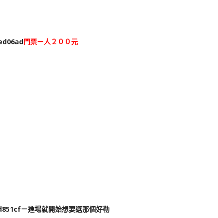
門票ㄧ人２００元
ㄧ進場就開始想要選那個好勒