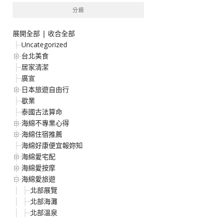
分類
展開全部
|
收合全部
Uncategorized
台北美食
居家清潔
廣宣
日本旅遊自由行
歇業
泰國古法算命
海綿不專業心得
海綿住宿推薦
海綿好康便宜報妳知
海綿愛宅配
海綿愛按摩
海綿愛旅遊
北部展覽
北部海灘
北部溫泉