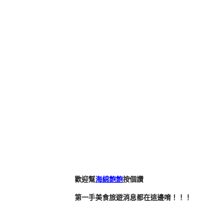
歡迎幫
海綿飽飽
按個讚
第一手美食旅遊消息都在這邊唷！！！