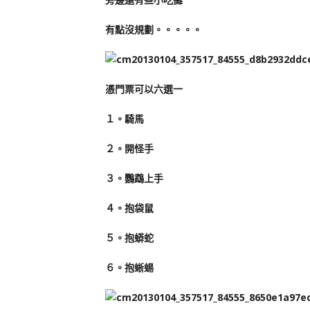
有點沒規劃。。。。。
憑門票可以六選一
１。騎馬
２。開怪手
３。鸚鵡上手
４。抱袋鼠
５。抱蟒蛇
６。抱蜥蜴