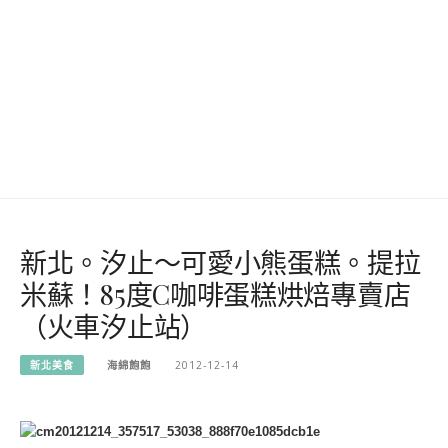
新北。汐止～可愛小熊蛋糕。提拉
米蘇！85度C咖啡蛋糕烘焙專賣店
（火車汐止站）
新北美食
海綿飽飽
2012-12-14