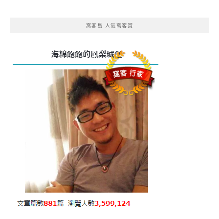
窩客島 人氣窩客賞