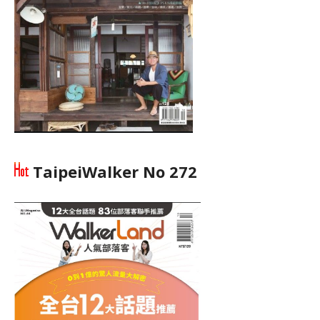
TaipeiWalker No 272