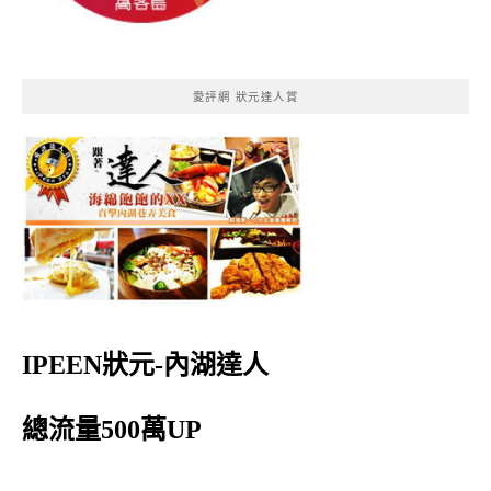
愛評網 狀元達人賞
IPEEN狀元-內湖達人
總流量500萬UP