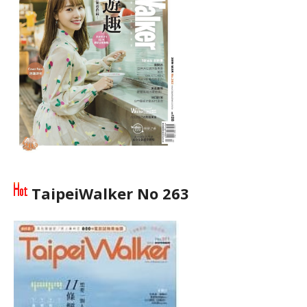
TaipeiWalker No 263