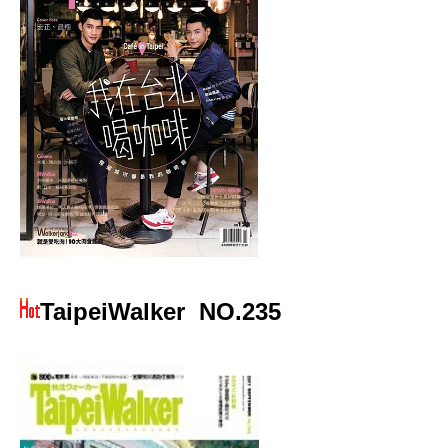
TaipeiWalker
NO.235