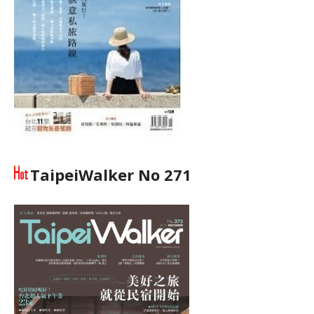
TaipeiWalker No 271