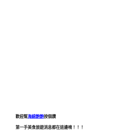
歡迎幫
海綿飽飽
按個讚
第一手美食旅遊消息都在這邊唷！！！