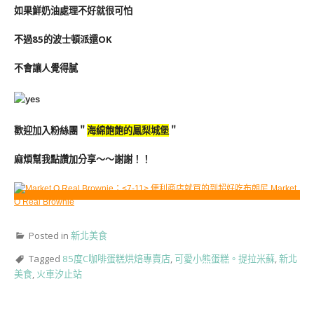
如果鮮奶油處理不好就很可怕
不過85的波士頓派還OK
不會讓人覺得膩
歡迎加入粉絲團＂
海綿飽飽的鳳梨城堡
＂
麻煩幫我點讚加分享～～謝謝！！
Posted in
新北美食
Tagged
85度C咖啡蛋糕烘焙專賣店
,
可愛小熊蛋糕。提拉米蘇
,
新北
美食
,
火車汐止站