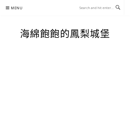
Skip
MENU
to
content
海綿飽飽的鳳梨城堡