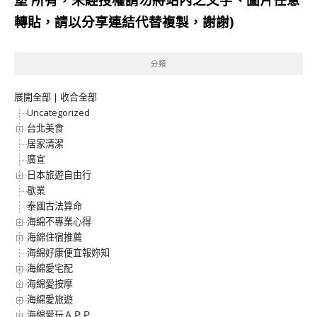
轉貼，請以分享連結代替複製，謝謝)
分類
展開全部
|
收合全部
Uncategorized
台北美食
居家清潔
廣宣
日本旅遊自由行
歇業
泰國古法算命
海綿不專業心得
海綿住宿推薦
海綿好康便宜報妳知
海綿愛宅配
海綿愛按摩
海綿愛旅遊
海綿愛玩ＡＰＰ