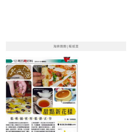
海綿飽飽|報紙賞