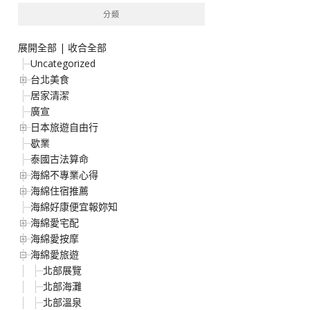
分類
展開全部
|
收合全部
Uncategorized
台北美食
居家清潔
廣宣
日本旅遊自由行
歇業
泰國古法算命
海綿不專業心得
海綿住宿推薦
海綿好康便宜報妳知
海綿愛宅配
海綿愛按摩
海綿愛旅遊
北部展覽
北部海灘
北部溫泉