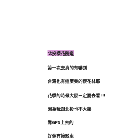
北投櫻花隧道
第一次去真的有嚇到
台灣也有這麼美的櫻花林耶
花季的時候大家ㄧ定要去看 !!!
因為我跟北投也不大熟
靠GPS上去的
好像有接駁車