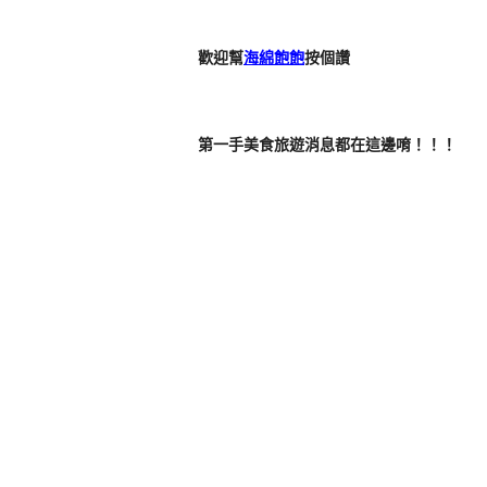
歡迎幫
海綿飽飽
按個讚
第一手美食旅遊消息都在這邊唷！！！