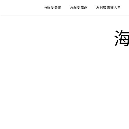
Skip
海綿愛美食
海綿愛旅遊
海綿推薦懶人包
to
content