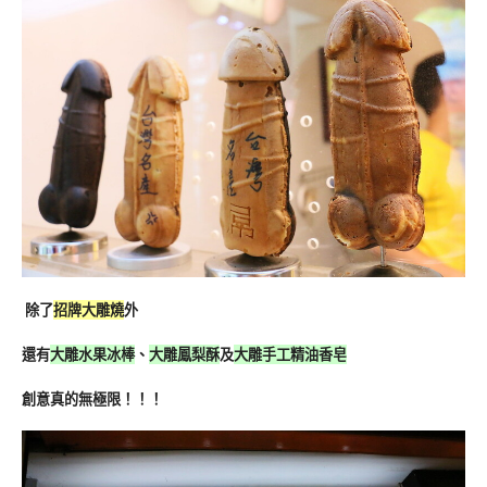
除了
招牌大雕燒
外
還有
大雕水果冰棒
、
大雕鳳梨酥
及
大雕手工精油香皂
創意真的無極限！！！