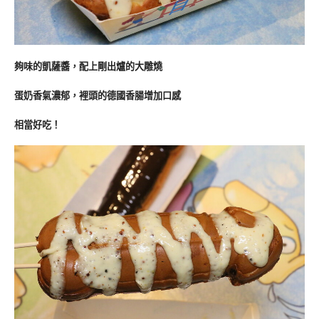
夠味的凱薩醬，配上剛出爐的大雕燒
蛋奶香氣濃郁，裡頭的德國香腸增加口感
相當好吃！