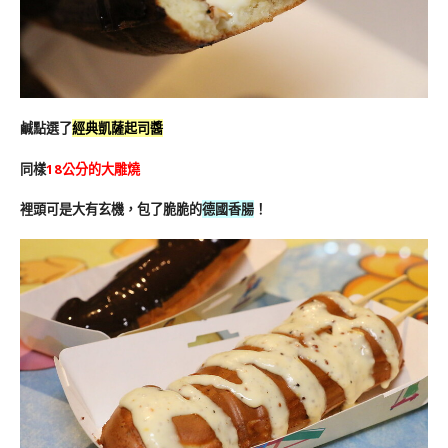
鹹點選了
經典凱薩起司醬
同樣
18公分的大雕燒
裡頭可是大有玄機，包了脆脆的
德國香腸
！