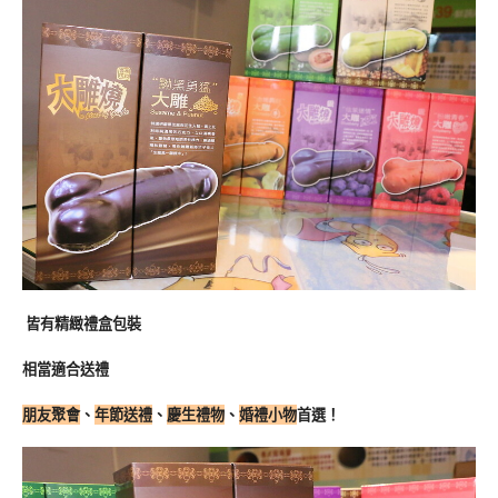
皆有精緻禮盒包裝
相當適合送禮
朋友聚會
、
年節送禮
、
慶生禮物
、
婚禮小物
首選！