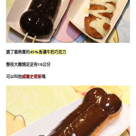
選了最熱賣的
45%香濃牛奶巧克力
整枝大雕燒足足有18公分
可以叫他
威爾史密斯
嗎