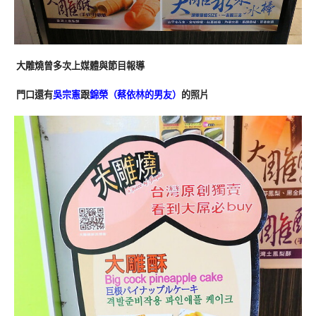
大雕燒曾多次上媒體與節目報導
門口還有
吳宗憲
跟
錦榮（蔡依林的男友）
的照片