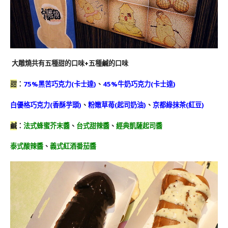
大雕燒共有五種甜的口味+五種鹹的口味
甜
：
75%黑苦巧克力(卡士達)
、
45%牛奶巧克力(卡士達)
白優格巧克力(香酥芋頭)
、
粉嫩草苺(起司奶油)
、
京都綠抹茶(紅豆)
鹹
：
法式蜂蜜芥末醬
、
台式甜辣醬
、
經典凱薩起司醬
泰式酸辣醬
、
義式紅酒番茄醬