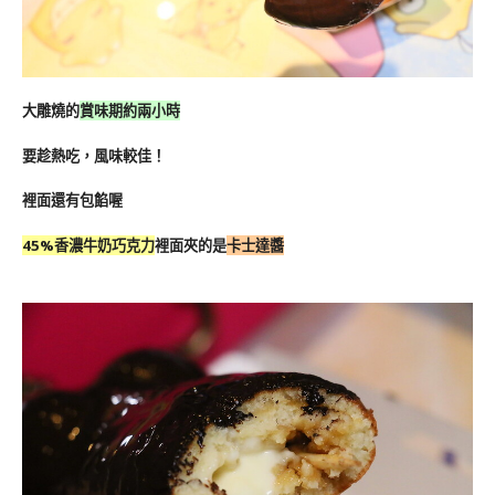
大雕燒的
賞味期約兩小時
要趁熱吃，風味較佳！
裡面還有包餡喔
45%香濃牛奶巧克力
裡面夾的是
卡士達醬