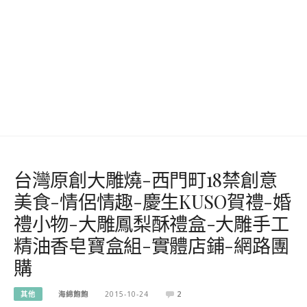
台灣原創大雕燒-西門町18禁創意
美食-情侶情趣-慶生KUSO賀禮-婚
禮小物-大雕鳳梨酥禮盒-大雕手工
精油香皂寶盒組-實體店鋪-網路團
購
其他
海綿飽飽
2015-10-24
2