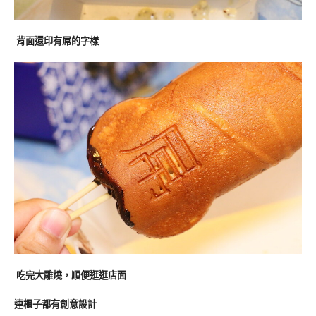
背面還印有屌的字樣
吃完大雕燒，順便逛逛店面
連櫃子都有創意設計