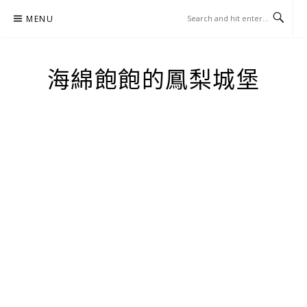
Skip
MENU
to
content
海綿飽飽的鳳梨城堡