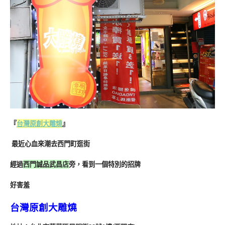
『
台灣原創大雕燒
』
最近心血來潮去西門町逛街
經過
西門誠品武昌店
旁，看到一個特別的招牌
好害羞
台灣原創大雕燒