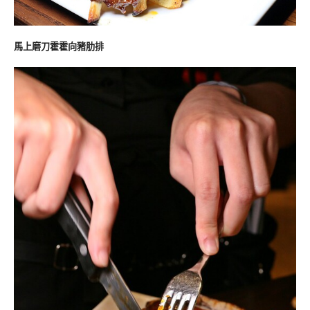
馬上磨刀霍霍向豬肋排