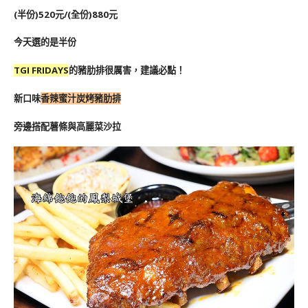
(半份)520元/(全份)880元
今天選的是半份
TGI FRIDAYS
的豬肋排很厲害，建議必點！
新口味
香辣蜜汁炭烤豬肋排
旁邊搭配薯條與高麗菜沙拉