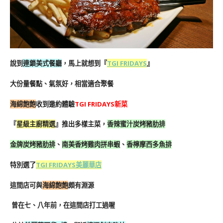
說到
連鎖美式餐廳
，馬上就想到『
TGI FRIDAYS
』
大份量餐點、氣氛好，相當適合聚餐
海綿飽飽
收到邀約體驗
TGI FRIDAYS新菜
『
星級主廚精選
』推出多樣主菜，
香辣蜜汁炭烤豬肋排
金牌炭烤豬肋排
、
南美香烤雞肉拼串蝦
、
香檸摩西多魚排
特別選了
TGI FRIDAYS
美麗華店
這間店可與
海綿飽飽
頗有淵源
曾在七、八年前，在這間店打工過喔