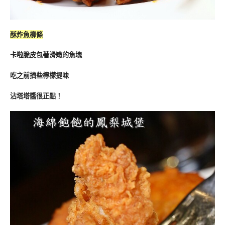
酥炸魚柳條
卡啦脆皮包著滑嫩的魚塊
吃之前擠些檸檬提味
沾塔塔醬很正點！