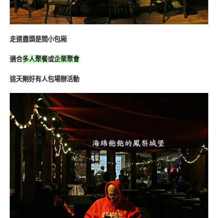
走道盡頭是間小包廂
適合
多人聚餐
或
企業聚會
這天剛好有人包場辦活動