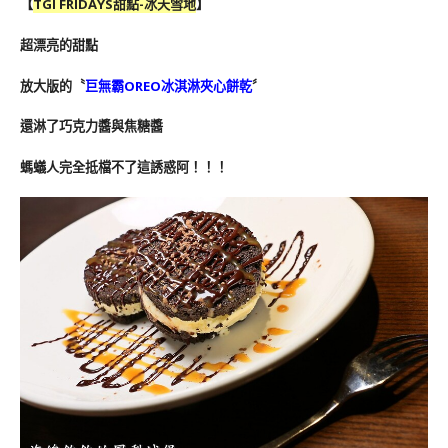
【
TGI FRIDAYS
甜點-冰天雪地
】
超漂亮的甜點
放大版的〝
巨無霸OREO冰淇淋夾心餅乾
〞
還淋了巧克力醬與焦糖醬
螞蟻人完全抵檔不了這誘惑阿！！！