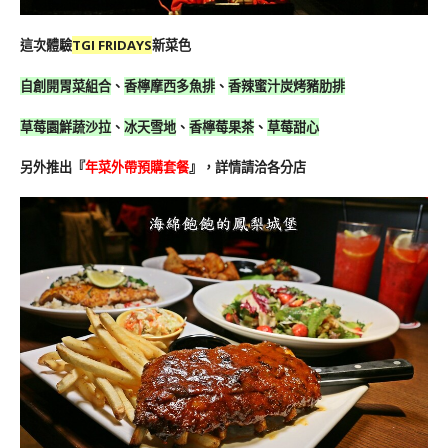
這次體驗
TGI FRIDAYS
新菜色
自創開胃菜組合
、
香檸摩西多魚排
、
香辣蜜汁炭烤豬肋排
草莓園鮮蔬沙拉
、
冰天雪地
、
香檸莓果茶
、
草莓甜心
另外推出『
年菜外帶預購套餐
』，詳情請洽各分店