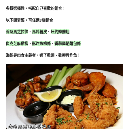
多樣選擇性，搭配自己喜歡的組合！
以下開胃菜，可任選3樣組合
香酥馬芝拉條
、
馬鈴薯皮
、
紐約辣雞翅
傑克芝麻雞柳
、
酥炸魚柳條
、
香蒜羅勒麵包條
海綿是肉食主義者，選了雞翅、雞柳與炸魚！