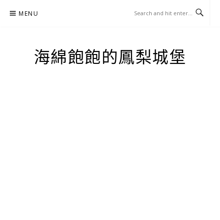
Skip
MENU
to
content
海綿飽飽的鳳梨城堡