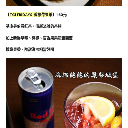
【
TGI FRIDAYS-
香檸莓果茶
】160元
基底是伯爵紅茶，清新淡雅的茶韻
加上新鮮草莓、檸檬、百香果與龍舌蘭蜜
撲鼻果香，酸甜滋味相當好喝