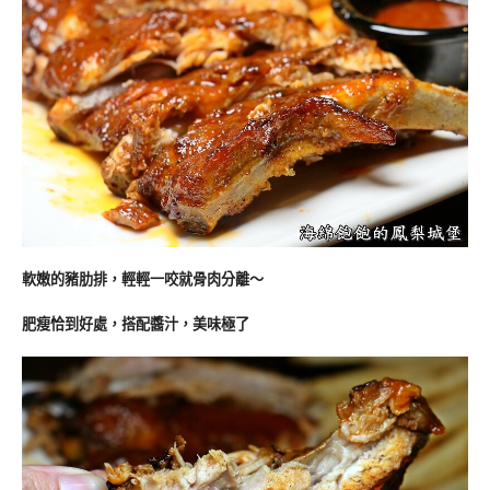
軟嫩的豬肋排，輕輕一咬就骨肉分離～
肥瘦恰到好處，搭配醬汁，美味極了