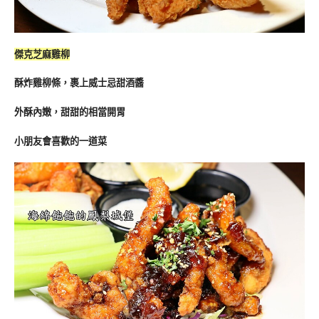
傑克芝麻雞柳
酥炸雞柳條，裹上威士忌甜酒醬
外酥內嫩，甜甜的相當開胃
小朋友會喜歡的一道菜