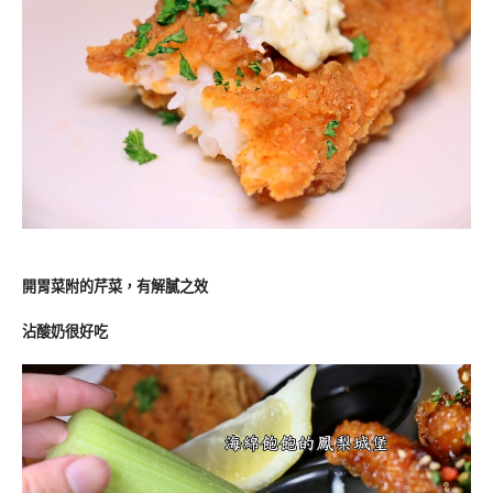
開胃菜附的芹菜，有解膩之效
沾酸奶很好吃