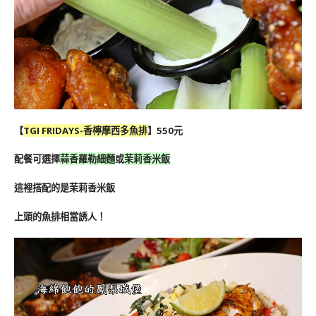
【
TGI FRIDAYS-
香檸摩西多魚排
】550元
配餐可選擇
蒜香羅勒細麵
或
茉莉香米飯
這裡搭配的是茉莉香米飯
上頭的魚排相當誘人！