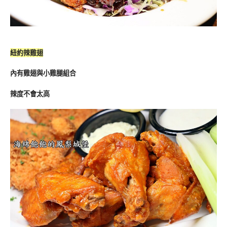
紐約辣雞翅
內有雞翅與小雞腿組合
辣度不會太高