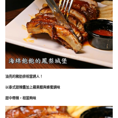
油亮的豬肋排相當誘人！
以泰式甜辣醬加上蘋果醋與蜂蜜調味
甜中帶辣，相當夠味