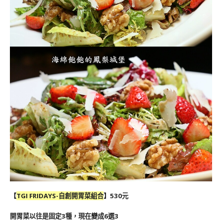
【
TGI FRIDAYS-
自創開胃菜組合
】530元
開胃菜以往是固定3種，現在變成6選3