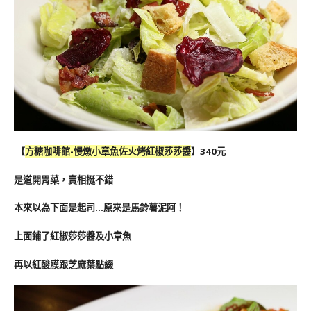
【
方糖咖啡館-慢燉小章魚佐火烤紅椒莎莎醬
】340元
是道開胃菜，賣相挺不錯
本來以為下面是起司…原來是馬鈴薯泥阿！
上面鋪了紅椒莎莎醬及小章魚
再以紅酸膜跟芝麻葉點綴