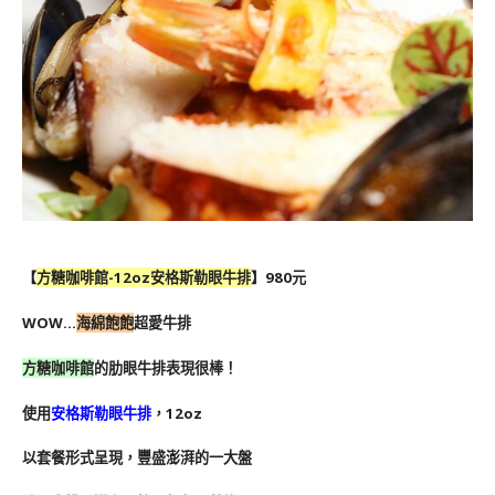
【
方糖咖啡館-12oz安格斯勒眼牛排
】980元
WOW…
海綿飽飽
超愛牛排
方糖咖啡館
的肋眼牛排表現很棒！
使用
安格斯勒眼牛排
，12oz
以套餐形式呈現，豐盛澎湃的一大盤