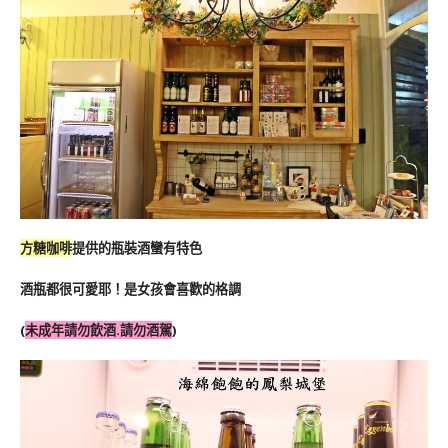
方糖咖啡
提供的瓶裝酒蠻有特色
酒瓶都很可愛耶！是女孩會喜歡的格調
(
未成年請勿飲酒.請勿酒駕
)