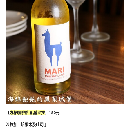
【
方糖咖啡館-凱薩沙拉
】180元
沙拉加上培根末及吐司丁