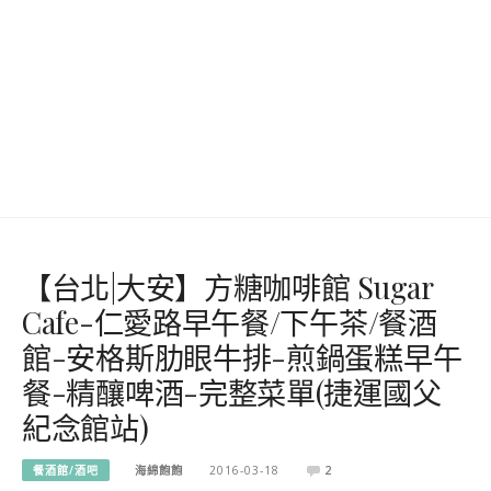
【台北|大安】 方糖咖啡館 Sugar
Cafe-仁愛路早午餐/下午茶/餐酒
館-安格斯肋眼牛排-煎鍋蛋糕早午
餐-精釀啤酒-完整菜單(捷運國父
紀念館站)
餐酒館/酒吧
海綿飽飽
2016-03-18
2