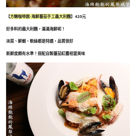
【
方糖咖啡館-海鮮蕃茄手工義大利麵
】420元
好多料的義大利麵，滿滿海鮮呢！
淡菜、鮮蝦、軟絲都是特選，品質很好
新鮮度頗有水準！搭配自製蕃茄紅醬相當美味