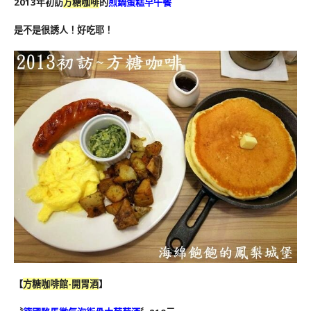
2013年初訪
方糖咖啡
的
煎鍋蛋糕早午餐
是不是很誘人！好吃耶！
【
方糖咖啡館-開胃酒
】