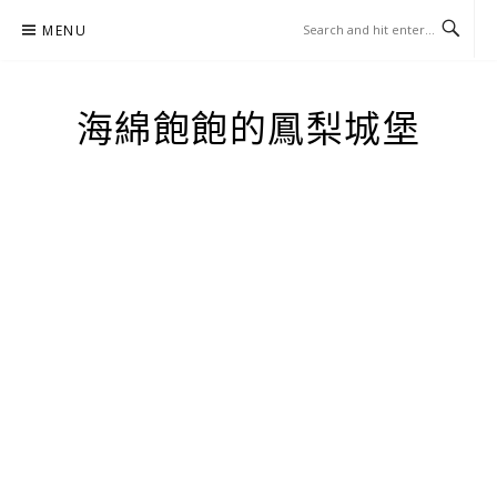
Skip
MENU
to
content
海綿飽飽的鳳梨城堡