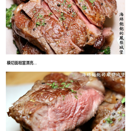
橫切面相當漂亮…