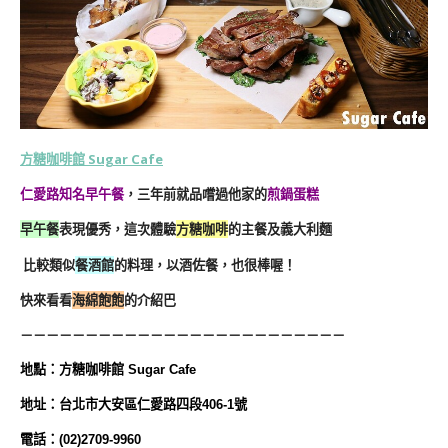
方糖咖啡館 Sugar Cafe
仁愛路知名早午餐
，三年前就品嚐過他家的
煎鍋蛋糕
早午餐
表現優秀，這次體驗
方糖咖啡
的主餐及義大利麵
比較類似
餐酒館
的料理，以酒佐餐，也很棒喔！
快來看看
海綿飽飽
的介紹巴
－－－－－－－－－－－－－－－－－－－－－－－－－
地
點
：
方糖咖啡館 Sugar Cafe
地址：台北市大安區仁愛路四段406-1號
電話：(02)2709-9960