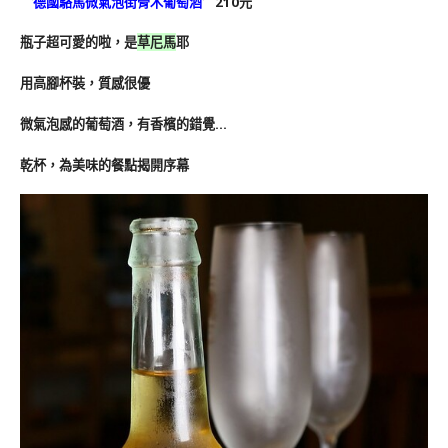
〝
德國駱馬微氣泡街骨木葡萄酒
〞210元
瓶子超可愛的啦，是
草尼馬
耶
用高腳杯裝，質感很優
微氣泡感的葡萄酒，有香檳的錯覺…
乾杯，為美味的餐點揭開序幕