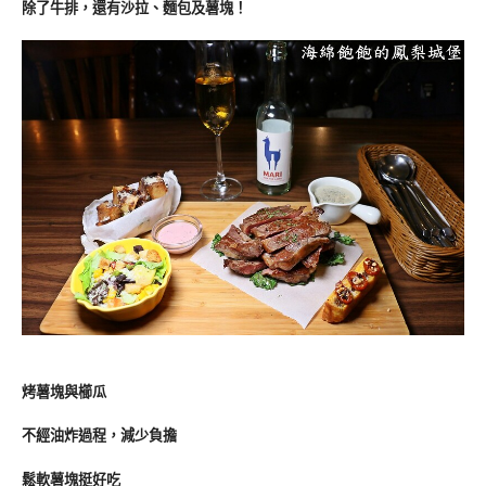
除了牛排，還有沙拉、麵包及薯塊！
烤薯塊與櫛瓜
不經油炸過程，減少負擔
鬆軟薯塊挺好吃