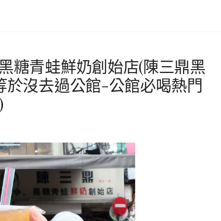
鼎黑糖青蛙鮮奶創始店(陳三鼎黑
等於沒去過公館-公館必喝熱門
)