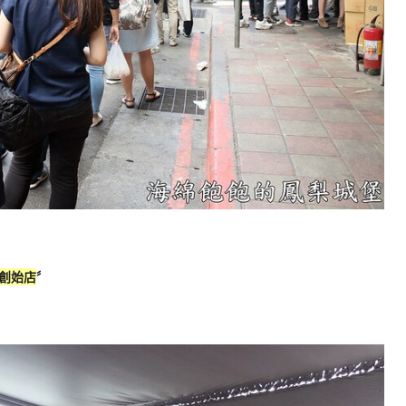
創始店
〞