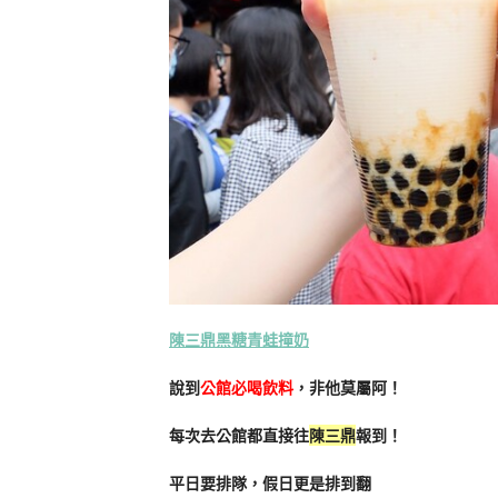
陳三鼎黑糖青蛙撞奶
說到
公館必喝飲料
，非他莫屬阿！
每次去公館都直接往
陳三鼎
報到！
平日要排隊，假日更是排到翻