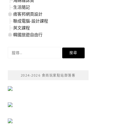
海綿雜誌賞
生活隨記
痞客邦網頁設計
聯成電腦-設計課程
英文課程
韓國旅遊自由行
搜
尋
關
鍵
2024-2026 食尚玩家駐站部落客
字: