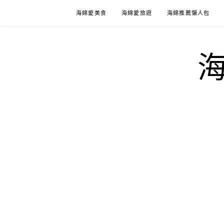
Skip
海綿愛美食
海綿愛旅遊
海綿推薦懶人包
to
content