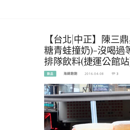
【台北|中正】陳三
糖青蛙撞奶)-沒喝過
排隊飲料(捷運公館站
海綿飽飽
2016-04-08
3
飲品