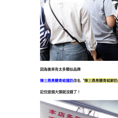
因為後來有太多類似品牌
陳三鼎黑糖青蛙撞奶
改名〝
陳三鼎黑糖青蛙鮮奶
記住這個大頭就沒錯了！