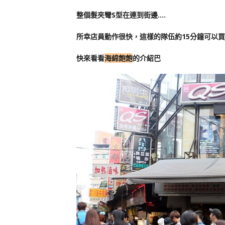
整個髮夾彎S型在連到街邊….
所幸店員動作很快，這樣的隊伍約15分鐘可以
快來看看
海綿飽飽
的介紹巴