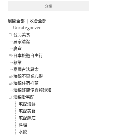
分類
展開全部
|
收合全部
Uncategorized
台北美食
居家清潔
廣宣
日本旅遊自由行
歇業
泰國古法算命
海綿不專業心得
海綿住宿推薦
海綿好康便宜報妳知
海綿愛宅配
宅配海鮮
宅配美食
宅配鍋底
料理
水餃