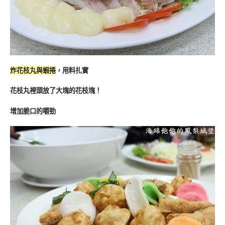
炸花枝丸與蝦捲
，用料扎實
花枝丸裡頭放了大塊的花枝塊！
增加脆口的嚼勁