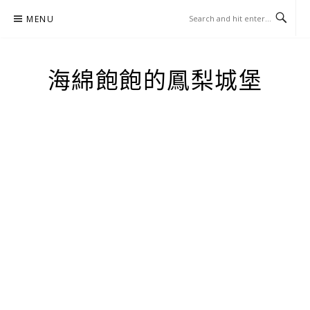
Skip
MENU
to
content
海綿飽飽的鳳梨城堡