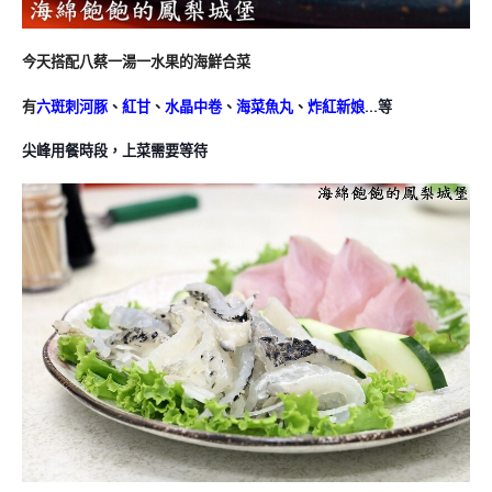
今天搭配八蔡一湯一水果的海鮮合菜
有
六斑刺河豚
、
紅甘
、
水晶中卷
、
海菜魚丸
、
炸紅新娘
…等
尖峰用餐時段，上菜需要等待