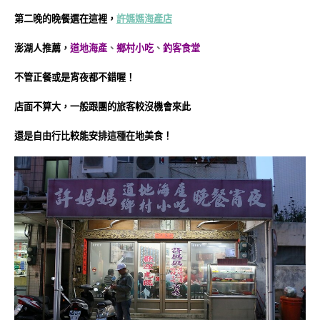
第二晚的晚餐選在這裡，
許媽媽海產店
澎湖
人推薦，
道地海產
、
鄉村小吃
、
釣客食堂
不管正餐或是宵夜都不錯喔！
店面不算大，一般跟團的旅客較沒機會來此
還是自由行比較能安排這種在地美食！