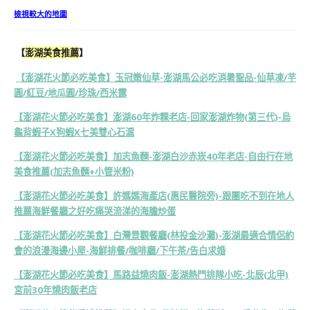
檢視較大的地圖
【
澎湖美食推薦
】
【澎湖花火節必吃美食】玉冠嫩仙草-澎湖馬公必吃消暑聖品-仙草凍/芋
圓/紅豆/地瓜圓/珍珠/西米露
【澎湖花火節必吃美食】澎湖60年炸粿老店-回家澎湖炸物(第三代)-烏
龜背蝦子X狗蝦X七美雙心石滬
【澎湖花火節必吃美食】加志魚麵-澎湖白沙赤崁40年老店-自由行在地
美食推薦(加志魚麵+小管米粉)
【澎湖花火節必吃美食】許媽媽海產店(惠民醫院旁)-跟團吃不到在地人
推薦海鮮餐廳之好吃痛哭流涕的海膽炒蛋
【澎湖花火節必吃美食】白灣景觀餐廳(林投金沙灘)-澎湖最適合情侶約
會的浪漫海邊小屋-海鮮排餐/咖啡廳/下午茶/告白求婚
【澎湖花火節必吃美食】馬路益燒肉飯-澎湖熱門排隊小吃-北辰(北甲)
宮前30年燒肉飯老店