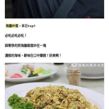
海膽炒蛋
，本日top1
必吃必吃必吃！
超奢侈的把海膽跟蛋炒在一塊
濃郁的海味、鮮味在口中爆開！好爽啊！