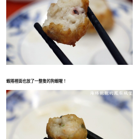
蝦捲裡面也放了一整隻的狗蝦喔！