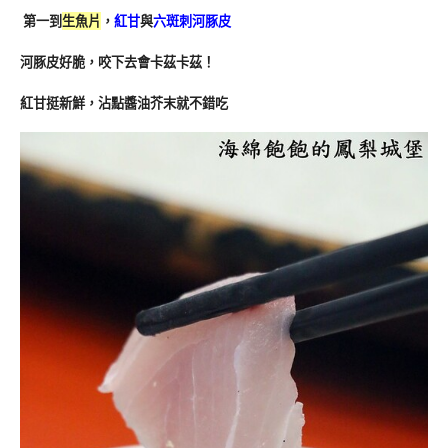
第一到
生魚片
，
紅甘
與
六斑刺河豚皮
河豚皮好脆，咬下去會卡茲卡茲！
紅甘挺新鮮，沾點醬油芥末就不錯吃