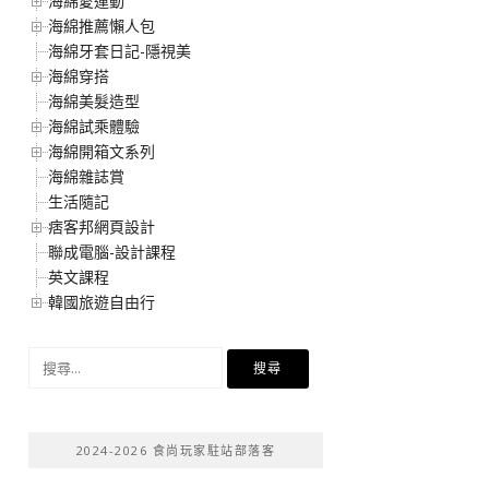
海綿愛運動
海綿推薦懶人包
海綿牙套日記-隱視美
海綿穿搭
海綿美髮造型
海綿試乘體驗
海綿開箱文系列
海綿雜誌賞
生活隨記
痞客邦網頁設計
聯成電腦-設計課程
英文課程
韓國旅遊自由行
搜
尋
關
鍵
2024-2026 食尚玩家駐站部落客
字: