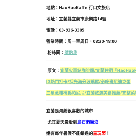
地
點
：HaoHaoKaffe 行口文旅店
地址：宜蘭縣宜蘭市康樂路14號
電話：03-936-3305
營業時間：周一至周日，08:30-18:00
粉絲團
：
請點我
原文：
宜蘭火車站咖啡廳/宜蘭住宿『HaoHaoK
IG熱門打卡/採光滿分玻璃屋/必吃班尼迪克蛋
三星蔥櫻桃鴨帕尼尼/宜蘭旅遊美食推薦/完整菜
宜蘭是海綿很喜歡的城市
尤其夏天最愛到
烏石港衝浪
還有每年暑假不能錯過的
童玩節
！