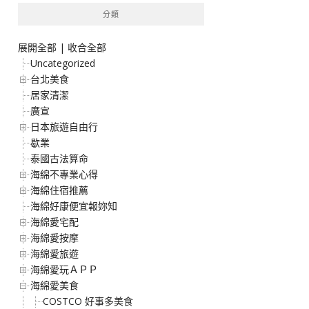
分類
展開全部
|
收合全部
Uncategorized
台北美食
居家清潔
廣宣
日本旅遊自由行
歇業
泰國古法算命
海綿不專業心得
海綿住宿推薦
海綿好康便宜報妳知
海綿愛宅配
海綿愛按摩
海綿愛旅遊
海綿愛玩ＡＰＰ
海綿愛美食
COSTCO 好事多美食