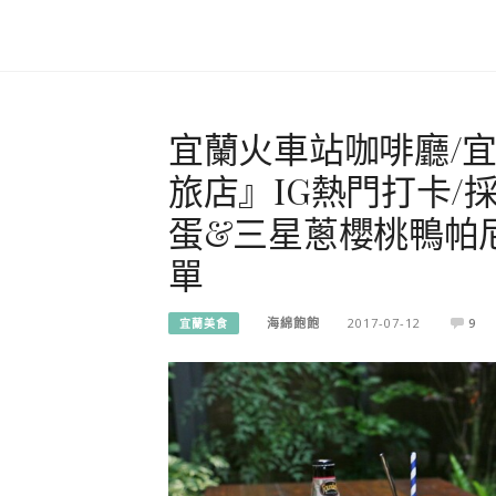
宜蘭火車站咖啡廳/宜蘭住
旅店』IG熱門打卡/
蛋&三星蔥櫻桃鴨帕
單
海綿飽飽
2017-07-12
9
宜蘭美食