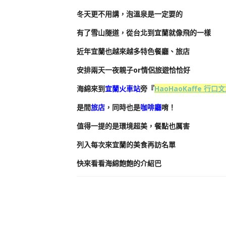
冬天更不用講，泡溫泉是一定要的
有了雪山隧道，從台北到宜蘭就像飛的一樣
近年宜蘭也越來越多特色餐廳、旅店
安排兩天一夜親子or情侶旅遊恰恰好
海綿來到
宜蘭火車站
旁『
HaoHaoKaffe 行口
是間
旅店
，同時也是
咖啡廳
唷！
值得一提的是環境超美，餐點也厲害
列入每次來宜蘭的美食再訪名單
快來看看海綿飽飽的介紹巴