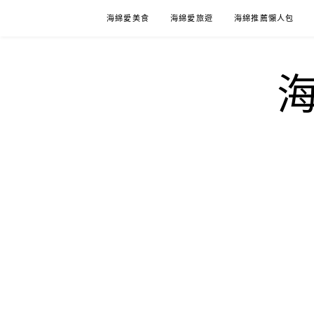
Skip
海綿愛美食
海綿愛旅遊
海綿推薦懶人包
to
content