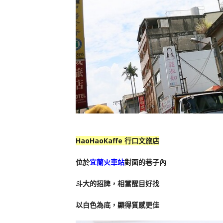
HaoHaoKaffe 行口文旅店
位於
宜蘭火車站
對面的巷子內
斗大的招牌，相當醒目好找
以白色為底，顯得質感更佳