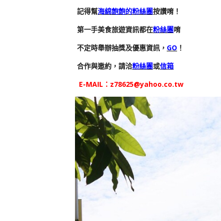
記得幫
海綿飽飽的粉絲團
按讚唷！
第一手美食旅遊資訊都在
粉絲團
唷
不定時舉辦抽獎及優惠資訊，
GO
！
合作與邀約，請洽
粉絲團
或
信箱
E-MAIL：
z78625@yahoo.co.tw