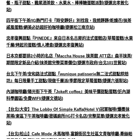
餐、瓶子甜點、雞尾酒茶飲、水果水、棒棒糖蛋糕派對(捷運忠孝敦化
站)
四平街下午茶/IG熱門打卡『時安靜好』別找我，我想靜靜/乾燥花/抹茶
戚風蛋糕/網美必訪超好拍咖啡廳(捷運松江南京站)
忠孝復興甜點『PINEDE』來自日本名古屋的法式蛋糕店/草莓蛋糕/水果
千層/烤起司蛋糕/情人禮盒(捷運忠孝復興站)
日本京都要排2小時的名店『Maccha House 抹茶館 ATT店』森半抹茶/
期間限定新品介紹/抹茶館完整菜單價位(捷運市政府/台北101世貿站)
台北下午茶/安和路法式甜點『wunique patisserie無二法式甜點烘焙
坊』每日限量手工甜點/現做千層派/季節限定草莓蛋糕(捷運六張犁站)
內湖咖啡廳/陽光街下午茶『JokeR coffee』美味平價甜點蛋糕/近內湖
科學園區/免費WIFI(捷運文德站)
【台北|大安】The Lobby Of Simple Kaffa(Hotel V)冠軍咖啡/爆漿抹
茶捲/東區下午茶咖啡廳/密碼廁所/IG打卡名店/完整菜單(捷運忠孝敦化
站)
【台北|松山】Cafe Mode 木馬咖啡-富錦街民生社區文青咖啡廳-牽絲帕