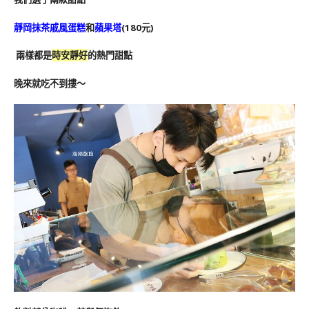
靜岡抹茶戚風蛋糕
和
蘋果塔
(180元)
兩樣都是
時安靜好
的熱門甜點
晚來就吃不到摟～