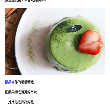
濕潤感也夠，不會吃的乾巴巴
蘋果塔
作的相當精緻
把蘋果切成薄薄的片狀
一片片貼成漂亮的花