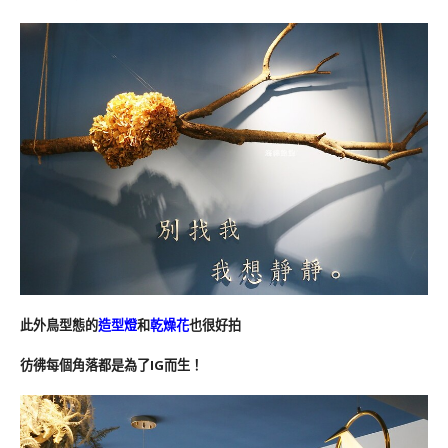
此外鳥型態的
造型燈
和
乾燥花
也很好拍
彷彿每個角落都是為了IG而生！