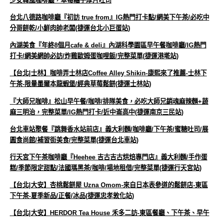
少女韓風咖啡廳，草莓糰子厚片吐司
台北八德路咖啡廳『初訪 true from』IG熱門打卡點/網美下午茶/必吃中
分哥餅乾/小鮮肉帥老闆(捷運台北小巨蛋站)
內湖美食『年終8個月cafe & deli』內湖科學園區早午餐咖啡廳/IG熱門
打卡/網美網帥必訪/炸雞歐姆蛋咖哩飯/完整菜單(捷運港墘站)
【台北|士林】咖啡弄士林店Coffee Alley Shikin-康熙來了推薦-士林下
午茶-限量墨爾本龍蝦堡/經典草莓鬆餅(捷運士林站)
『大師兄咖啡』松山早午餐/咖啡/排隊美食，必吃大師兄銷魂麻辣麵+蔬
麻三明治，完整菜單/IG熱門打卡/近中崙高中(捷運南京三民站)
台北車站聚餐『跳舞香水站前店』義大利麵/咖啡廳/下午茶/蜜糖吐司/展
圓食尚館/補習街美食/完整菜單(捷運台北車站)
行天宮下午茶咖啡廳『Heehee 吉古吉古烘焙專門店』義大利麵/手作蛋
糕/季節限定甜點/法國瑪黑茶/咖啡/場地租借/完整菜單(捷運行天宮站)
【台北|大安】杏桃鬆餅屋 Uzna Omom-來自日本表參道的鬆餅店-東區
下午茶-夏季新品/正餐/冰品(捷運忠孝敦化站)
【台北|大安】HERDOR Tea House 禾多二訪-東區餐廳、下午茶、早午