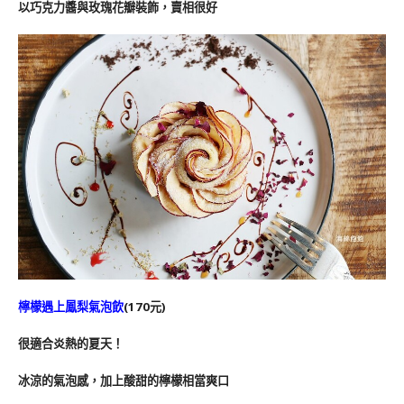
以巧克力醬與玫瑰花瓣裝飾，賣相很好
檸檬遇上鳳梨氣泡飲
(170元)
很適合炎熱的夏天！
冰涼的氣泡感，加上酸甜的檸檬相當爽口