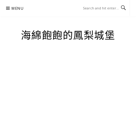
Skip
MENU
to
content
海綿飽飽的鳳梨城堡