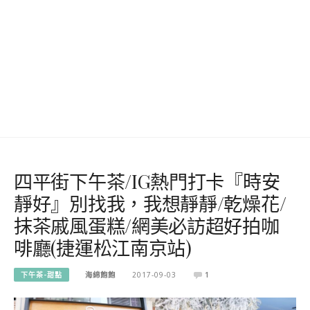
四平街下午茶/IG熱門打卡『時安
靜好』別找我，我想靜靜/乾燥花/
抹茶戚風蛋糕/網美必訪超好拍咖
啡廳(捷運松江南京站)
下午茶-甜點
海綿飽飽
2017-09-03
1