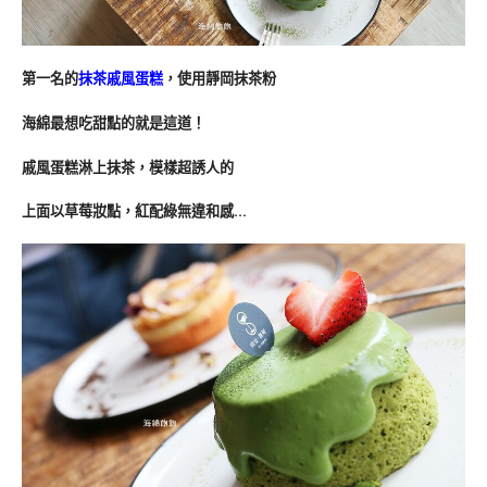
第一名的
抹茶戚風蛋糕
，使用靜岡抹茶粉
海綿最想吃甜點的就是這道！
戚風蛋糕淋上抹茶，模樣超誘人的
上面以草莓妝點，紅配綠無違和感…