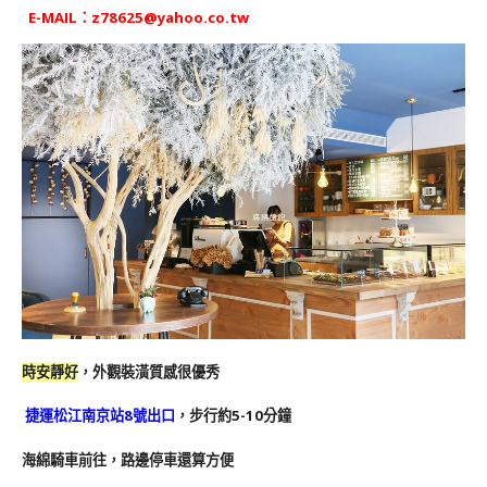
E-MAIL：
z78625@yahoo.co.tw
時安靜好
，外觀裝潢質感很優秀
捷運松江南京站8號出口
，步行約5-10分鐘
海綿騎車前往，路邊停車還算方便