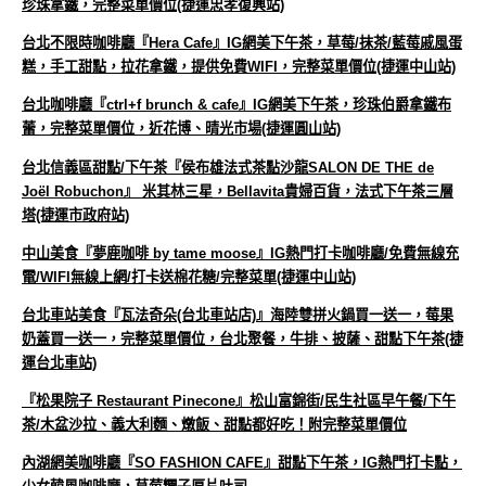
珍珠拿鐵，完整菜單價位(捷運忠孝復興站)
台北不限時咖啡廳『Hera Cafe』IG網美下午茶，草莓/抹茶/藍莓戚風蛋
糕，手工甜點，拉花拿鐵，提供免費WIFI，完整菜單價位(捷運中山站)
台北咖啡廳『ctrl+f brunch & cafe』IG網美下午茶，珍珠伯爵拿鐵布
蕾，完整菜單價位，近花博、晴光市場(捷運圓山站)
台北信義區甜點/下午茶『侯布雄法式茶點沙龍SALON DE THE de
Joël Robuchon』 米其林三星，Bellavita貴婦百貨，法式下午茶三層
塔(捷運市政府站)
中山美食『夢鹿咖啡 by tame moose』IG熱門打卡咖啡廳/免費無線充
電/WIFI無線上網/打卡送棉花糖/完整菜單(捷運中山站)
台北車站美食『瓦法奇朵(台北車站店)』海陸雙拼火鍋買一送一，莓果
奶蓋買一送一，完整菜單價位，台北聚餐，牛排、披薩、甜點下午茶(捷
運台北車站)
『松果院子 Restaurant Pinecone』松山富錦街/民生社區早午餐/下午
茶/木盆沙拉、義大利麵、燉飯、甜點都好吃！附完整菜單價位
內湖網美咖啡廳『SO FASHION CAFE』甜點下午茶，IG熱門打卡點，