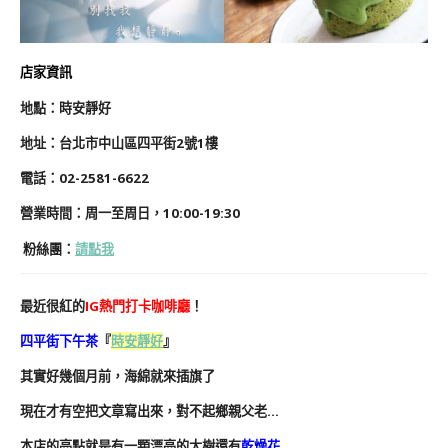
店家資訊
地
點
：時安靜好
地址：
台北市中山區四平街2號1樓
電話：02-2581-6622
營業時間：周一至周日，10:00-19:30
粉絲團
：
請點我
最近很紅的
IG熱門打卡咖啡廳
！
四平街下午茶
『
時安靜好
』
其實好幾個月前，海綿就來插旗了
現在才有空把文章寫出來，對不起鄉親父老…
本店的亮點就是有一顆漂亮的大樹還有
乾燥花