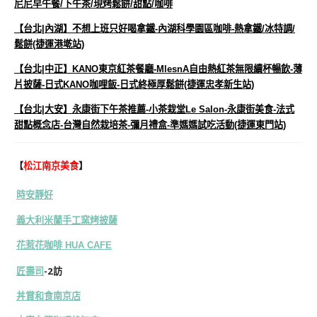
尼尼早午餐/下午茶/現烤鬆餅/甜點/咖啡
【台北|內湖】不想上班只好喝拿鐵-內湖科學園區咖啡-熱拿鐵/冰特調/
鬆餅(捷運港墘站)
【台北|中正】KANO東京紅茶餐廳-MlesnA自由熱紅茶無限續杯暢飲-薄
片披薩-日式KANO咖哩飯-日式終極厚鬆餅(捷運忠孝新生站)
【台北|大安】永康街下午茶推薦-小茶栽堂Le Salon-永康街美食-法式
甜點概念店-台灣自然栽培茶-彌月禮盒-準媽媽試吃活動(捷運東門站)
【
松江南京美食
】
時安靜好
義大利米蘭手工窯烤披薩
花惹花咖啡 HUA CAFE
匠壽司
-2訪
丼賞和食南京店