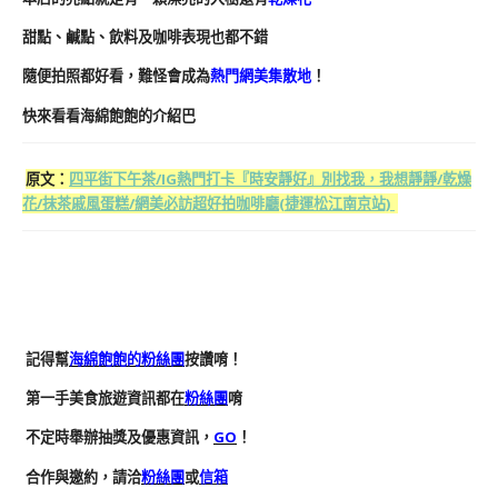
甜點、鹹點、飲料及咖啡表現也都不錯
隨便拍照都好看，難怪會成為
熱門網美集散地
！
快來看看海綿飽飽的介紹巴
原文：
四平街下午茶/IG熱門打卡『時安靜好』別找我，我想靜靜/乾燥
花/抹茶戚風蛋糕/網美必訪超好拍咖啡廳(捷運松江南京站)
記得幫
海綿飽飽的粉絲團
按讚唷！
第一手美食旅遊資訊都在
粉絲團
唷
不定時舉辦抽獎及優惠資訊，
GO
！
合作與邀約，請洽
粉絲團
或
信箱