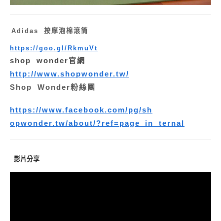
Adidas 按摩泡棉滾筒
https://goo.gl/RkmuVt
shop wonder官網
http://www.shopwonder.tw/
Shop Wonder粉絲團
https://www.facebook.com/pg/sh
opwonder.tw/about/?ref=page_in ternal
影片分享