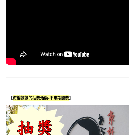
【
海綿飽飽的抽獎活動-不定期開獎
】