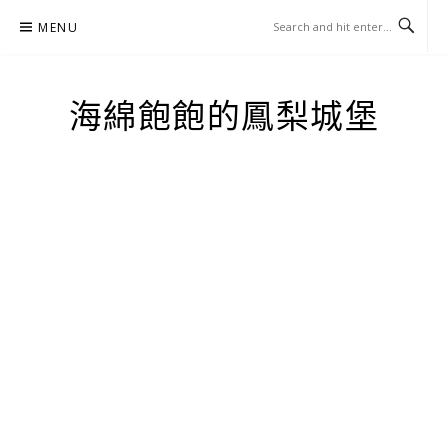
Skip
MENU
to
content
海綿飽飽的鳳梨城堡