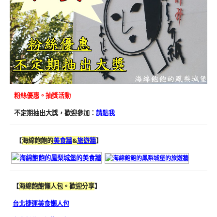
粉絲優惠。抽獎活動
不定期抽出大獎，歡迎參加：
請點我
【
海綿飽飽的
美食牆
&
旅遊牆
】
【
海綿飽飽懶人包。歡迎分享
】
台北捷運美食懶人包