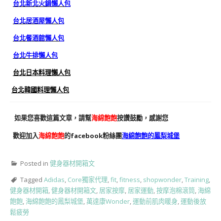
台北新北火鍋懶人包
台北居酒屋懶人包
台北餐酒館懶人包
台北牛排懶人包
台北日本料理懶人包
台北韓國料理懶人包
如果您喜歡這篇文章，請幫
海綿飽飽
按讚鼓勵，感謝您
歡迎加入
海綿飽飽
的facebook粉絲團
海綿飽飽的鳳梨城堡
Posted in
健身器材開箱文
Tagged
Adidas
,
Core獨家代理
,
fit
,
fitness
,
shopwonder
,
Training
,
健身器材開箱
,
健身器材開箱文
,
居家按摩
,
居家運動
,
按摩泡棉滾筒
,
海綿
飽飽
,
海綿飽飽的鳳梨城堡
,
萬達康Wonder
,
運動前肌肉暖身
,
運動後放
鬆疲勞