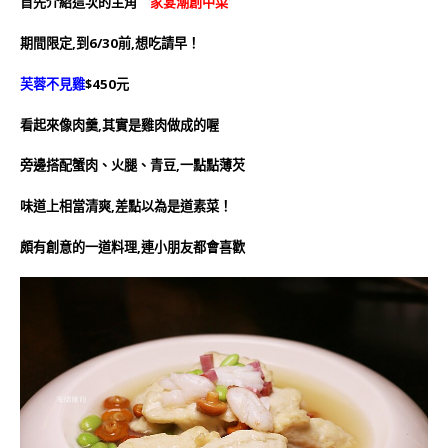
首先介紹這次的主角〝
家宴潮創中菜
〞
期間限定,到6/30前,想吃請早！
芙蓉不見雞
$450元
看起來像肉羹,其實是雞肉做成的喔
旁邊搭配蟹肉、火腿、青豆,一點點薄芡
味道上相當清爽,差點以為是道素菜！
頗有創意的一道料理,連小朋友都會喜歡