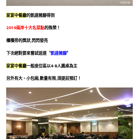
家宴中餐廳
的凱達豬腳得到
2019兩岸十大名菜點
的殊榮！
櫃檯旁的獎狀,閃閃發亮
下次絕對要來嘗試這道〝
凱達豬腳
〞
家宴中餐廳
一般座位區以4-8人圓桌為主
另外有大、小包廂,數量有限,須提前預訂！