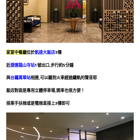
家宴中餐廳
位於
凱達大飯店
3樓
近
捷運龍山寺站
1號出口,步行約5分鐘
與
台鐵萬華站
相連,可以聽到火車經過鐵軌的聲音耶
飯店對面是專用立體停車場,開車也很方便！
搭乘手扶梯或是電梯直接上3樓即可