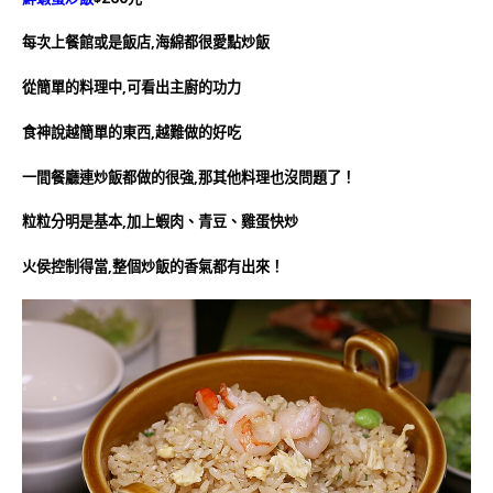
每次上餐館或是飯店,海綿都很愛點炒飯
從簡單的料理中,可看出主廚的功力
食神說越簡單的東西,越難做的好吃
一間餐廳連炒飯都做的很強,那其他料理也沒問題了！
粒粒分明是基本,加上蝦肉、青豆、雞蛋快炒
火侯控制得當,整個炒飯的香氣都有出來！