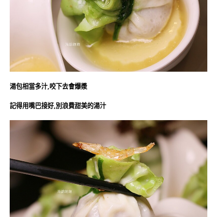
湯包相當多汁,咬下去會爆漿
記得用嘴巴接好,別浪費甜美的湯汁