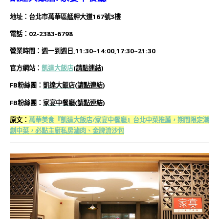
地址：台北市萬華區艋舺大道167號3樓
電話：02-2383-6798
營業時間：週一到週日,11:30~14:00,17:30~21:30
官方網站：
凱達大飯店
(
請點連結
)
FB粉絲團：
凱達大飯店
(
請點連結
)
FB粉絲團：
家宴中餐廳
(
請點連結
)
原文：
萬華美食『凱達大飯店/家宴中餐廳』台北中菜推薦，期間限定潮
創中菜，必點主廚私房滷肉、金牌流沙包