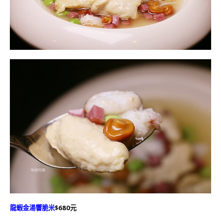
龍蝦金湯響脆米
$680元