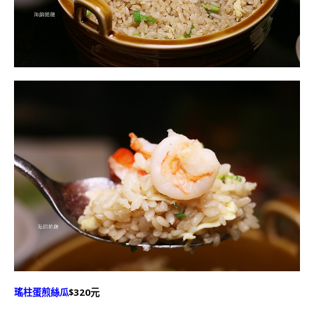
瑤柱蛋煎絲瓜
$320元