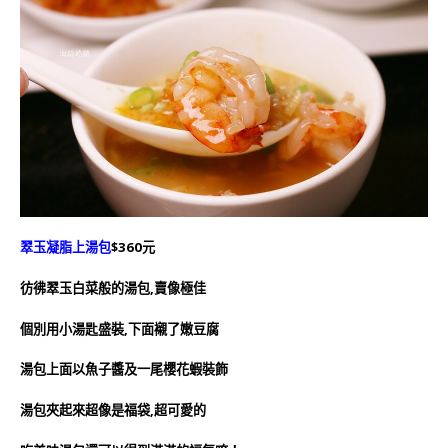
翠玉凝脂上湯包
$360元
彷彿翠玉白菜般的湯包,賣像極佳
個別用小湯匙盛裝,下面襯了嫩豆腐
湯包上面以魚子醬及一尾櫻花蝦裝飾
湯包夾起來超像是福袋,超可愛的