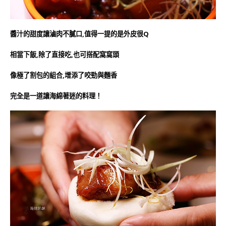
醬汁的甜度讓滷肉不膩口,值得一提的是外皮很Q
相當下飯,除了直接吃,也可搭配窩窩頭
像極了割包的組合,增添了咬勁與麵香
完全是一道讓海綿著迷的料理！