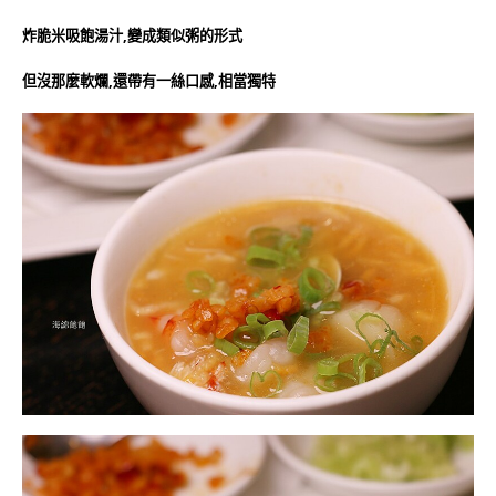
炸脆米吸飽湯汁,變成類似粥的形式
但沒那麼軟爛,還帶有一絲口感,相當獨特