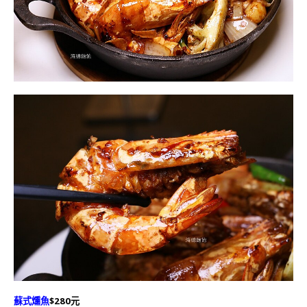
蘇式燻魚
$280元