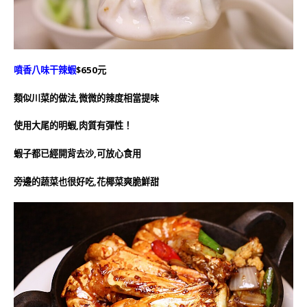
噴香八味干辣蝦
$650元
類似川菜的做法,微微的辣度相當提味
使用大尾的明蝦,肉質有彈性！
蝦子都已經開背去沙,可放心食用
旁邊的蔬菜也很好吃,花椰菜爽脆鮮甜