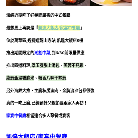
海綿近期吃了好幾間厲害的中式餐廳
最想馬上再訪是『
凱達大飯店/家宴中餐廳
』
位於萬華區,近捷運龍山寺站,凱達大飯店3樓
推出期間限定的
潮創中菜
,到6/30前限量供應
推出四道料理,
翠玉凝脂上湯包
、
芙蓉不見雞
、
龍蝦金湯響脆米
、
噴香八味干辣蝦
另外海綿大推，主廚私房滷肉、金牌流沙包都很強
真的一吃上癮,已經預計父親節要跟家人再訪！
家宴中餐廳
相當適合多人聚餐或宴客
凱達大飯店/家宴中餐廳