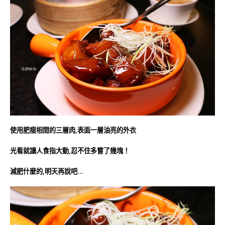
使用肥瘦相間的三層肉,表面一層油亮的外衣
光看就讓人食指大動,忍不住多嘗了幾塊！
減肥什麼的,明天再說吧…