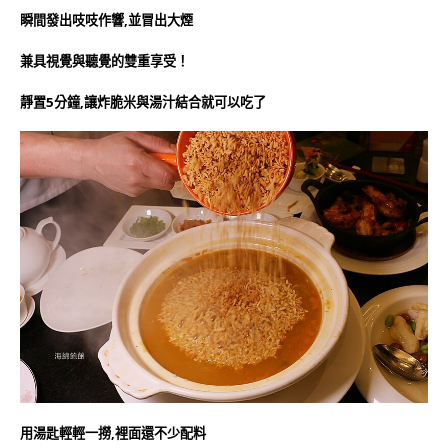
瞬間發出吱吱作響,並冒出大煙
兼具視覺與聽覺的雙重享受！
靜置5分鐘,讓炸脆米與湯汁結合就可以吃了
用湯匙輕輕一撈,裡面還不少配料