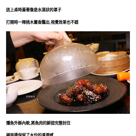
送上桌時蓋著像是水滴狀的罩子
打開時一陣桃木薰香飄出,視覺效果也不錯
燻魚外酥內軟,將魚肉的鮮甜完整封住
裡面還保留了水份的濕潤感