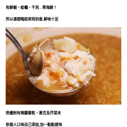
有鮮蝦、蛤蠣、干貝…等海鮮！
所以湯頭喝起來特別香,鮮味十足
旁邊附有辣蘿蔔乾、蔥花及芹菜末
依個人口味自己添加,加一點點提味