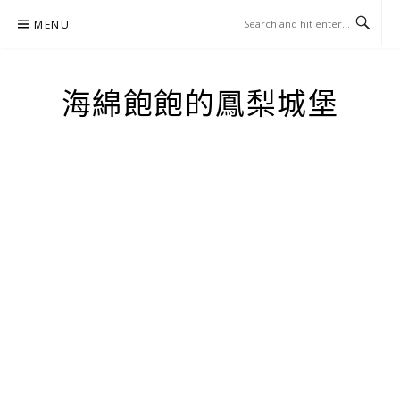
Skip
MENU
to
content
海綿飽飽的鳳梨城堡