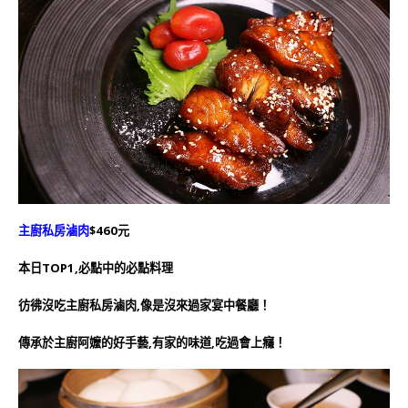
主廚私房滷肉
$460元
本日TOP1,必點中的必點料理
彷彿沒吃主廚私房滷肉,像是沒來過家宴中餐廳！
傳承於主廚阿嬤的好手藝,有家的味道,吃過會上癮！