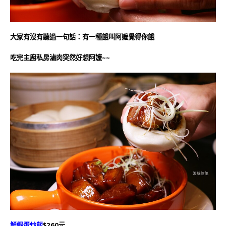
大家有沒有聽過一句話：有一種餓叫阿嬤覺得你餓
吃完主廚私房滷肉突然好想阿嬤~~
鮮蝦蛋炒飯
$260元