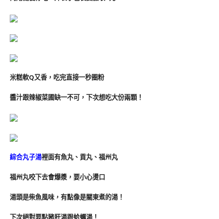
米糕軟Q又香，吃完直接一秒圈粉
醬汁跟辣椒菜圃缺一不可，下次想吃大份兩顆！
綜合丸子湯
裡面有魚丸、貢丸、福州丸
福州丸咬下去會爆漿，要小心燙口
湯頭是柴魚風味，有點像是關東煮的湯！
下次絕對要點豬肝湯跟蛤蠣湯！