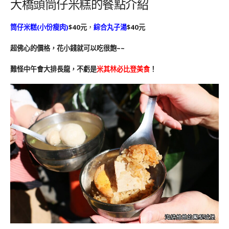
大橋頭筒仔米糕的餐點介紹
筒仔米糕(小份瘦肉)
$40元
，
綜合丸子湯
$40元
超佛心的價格，花小錢就可以吃很飽~~
難怪中午會大排長龍，不虧是
米其林必比登美食
！