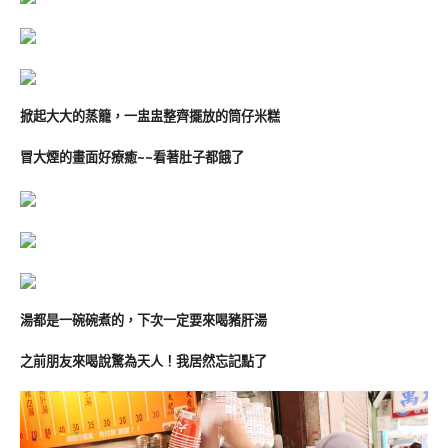
掀起大大的蒸籠，一盅盅整齊擺放的筒仔米糕
冒大煙的畫面好療癒~~看著肚子都餓了
湯都是一碗碗煮的，下次一定要來喝豬肝湯
之前朋友來喝說驚為天人！我居然忘記點了