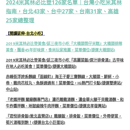
2024米其林必比登126家名單｜台灣小吃米其林
指南，台北43家、台中27家、台南31家、高雄
25家總整理
【
閱讀延伸-台北小吃
】
2019米其林必比登美食/延三夜市小吃『大橋頭筒仔米糕』大橋頭排隊
美食，飄香45年好味道，食尚玩家推薦，菜單價位(捷運大橋頭站)
2019米其林必比登美食/延三夜市小吃『高麗菜飯/原汁排骨湯』古早味
在地人必吃美食！菜單價位(捷運大橋頭站)
赤峰街浮誇系麵線『面線町』海王子愛三寶麵線，大腸頭、鮮蚵、小
卷、雞肉花枝丸、魚酥通通有！菜單價位，IG熱門打卡點(捷運雙連站/
中山站)
『老媽拌麵 關廟麵專門店』濃花雕雞湯麵、濃金華火腿干貝雞湯麵、和
牛炸醬拌麵、地獄麻辣牛肉拌麵，菜單價位(捷運忠孝復興站)
『君悅排骨飯(敦北直營店)』雞腿飯，排骨飯，菜單價位，外帶便當，
筍片湯喝到飽！(捷運台北小巨蛋站)