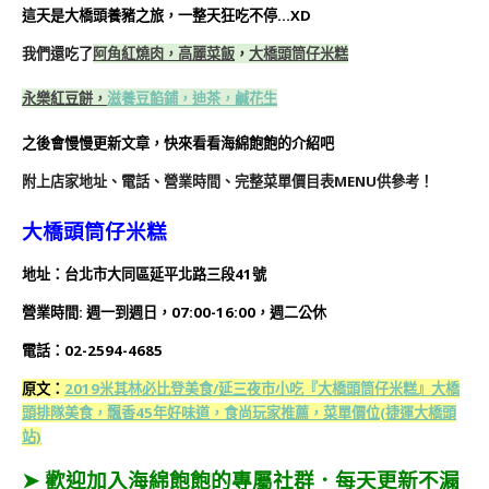
這天是大橋頭養豬之旅，一整天狂吃不停…XD
我們還吃了
阿角紅燒肉，
高麗菜飯
，
大橋頭筒仔米糕
永樂紅豆餅，
滋養豆餡鋪，
迪茶，
鹹花生
之後會慢慢更新文章，快來看看海綿飽飽的介紹吧
附上店家地址、電話、營業時間、完整菜單價目表MENU供參考！
大橋頭筒仔米糕
地址：台北市大同區延平北路三段41號
營業時間: 週一到週日，07:00-16:00，週二公休
電話：02-2594-4685
原文：
2019米其林必比登美食/延三夜市小吃『大橋頭筒仔米糕』大橋
頭排隊美食，飄香45年好味道，食尚玩家推薦，菜單價位(捷運大橋頭
站)
➤ 歡迎加入海綿飽飽的專屬社群．每天更新不漏