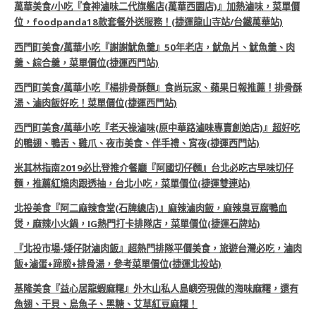
萬華美食/小吃『食神滷味二代旗艦店(萬華西園店)』加熱滷味，菜單價
位，foodpanda18款套餐外送服務！(捷運龍山寺站/台鐵萬華站)
西門町美食/萬華小吃『謝謝魷魚羹』50年老店，魷魚片、魷魚羹、肉
羹、綜合羹，菜單價位(捷運西門站)
西門町美食/萬華小吃『楊排骨酥麵』食尚玩家、蘋果日報推薦！排骨酥
湯、滷肉飯好吃！菜單價位(捷運西門站)
西門町美食/萬華小吃『老天祿滷味(原中華路滷味專賣創始店)』超好吃
的鴨翅、鴨舌、雞爪、夜市美食、伴手禮、宵夜(捷運西門站)
米其林指南2019必比登推介餐廳『阿國切仔麵』台北必吃古早味切仔
麵，推薦紅燒肉跟透抽，台北小吃，菜單價位(捷運雙連站)
北投美食『阿二麻辣食堂(石牌總店)』麻辣滷肉飯，麻辣臭豆腐鴨血
煲，麻辣小火鍋，IG熱門打卡排隊店，菜單價位(捷運石牌站)
『北投市場-矮仔財滷肉飯』超熱門排隊平價美食，旅遊台灣必吃，滷肉
飯+滷蛋+蹄膀+排骨湯，參考菜單價位(捷運北投站)
基隆美食『益心居龍蝦麻糬』外木山私人島嶼旁現做的海味麻糬，還有
魚翅、干貝、烏魚子、黑糖、艾草紅豆麻糬！