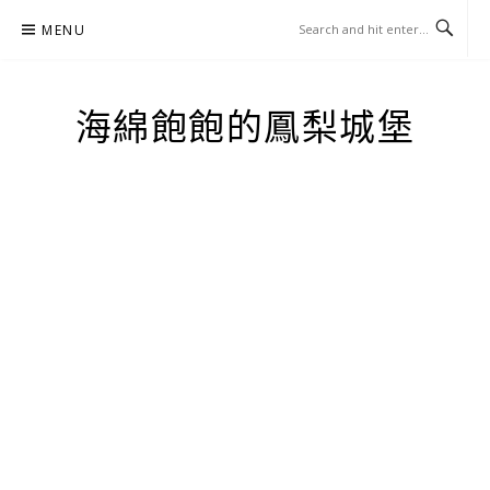
Skip
MENU
to
content
海綿飽飽的鳳梨城堡