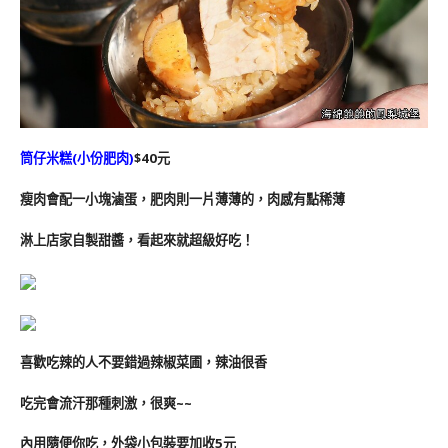
筒仔米糕(小份肥肉)
$40元
瘦肉會配一小塊滷蛋，肥肉則一片薄薄的，肉感有點稀薄
淋上店家自製甜醬，看起來就超級好吃！
喜歡吃辣的人不要錯過辣椒菜圃，辣油很香
吃完會流汗那種刺激，很爽~~
內用隨便你吃，外袋小包裝要加收5元