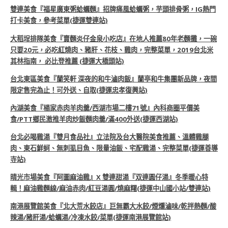
雙連美食『福星廣東粥蛤蠣麵』招牌痛風蛤蠣粥，芋頭排骨粥，IG熱門
打卡美食，參考菜單(捷運雙連站)
大稻埕排隊美食『賣麵炎仔金泉小吃店』在地人推薦80年老麵攤，一碗
只要20元，必吃紅燒肉、豬肝、花枝、雞肉，完整菜單，2019台北米
其林指南， 必比登推薦 (捷運大橋頭站)
台北東區美食『蘭笑軒 深夜的和牛滷肉飯』蘭亭和牛集團新品牌，夜間
限定售完為止！可外送、自取(捷運忠孝復興站)
內湖美食『楊家赤肉羊肉羹/西湖市場二樓71號』內科商圈平價美
食/PTT鄉民激推羊肉炒飯麵肉羹/滿400外送(捷運西湖站)
台北必喝雞湯『雙月食品社』立法院及台大醫院美食推薦、溫體雞腿
肉、東石鮮蚵、無刺虱目魚、限量油飯、宅配雞湯、完整菜單(捷運善導
寺站)
晴光市場美食『阿圖麻油雞』X 雙連甜湯『双連圓仔湯』冬季暖心特
輯！麻油雞麵線/麻油赤肉/紅豆湯圓/燒麻糬(捷運中山國小站/雙連站)
南港展覽館美食『北大荒水餃店』巨無霸大水餃/煙燻滷味/乾拌熱麵/酸
辣湯/豬肝湯/蛤蠣湯/冷凍水餃/菜單(捷運南港展覽館站)