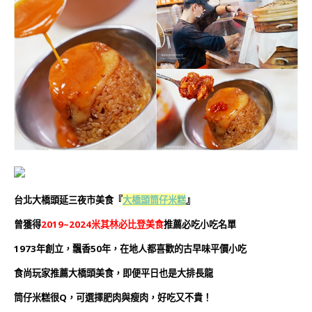
台北大橋頭延三夜市美食『
大橋頭筒仔米糕
』
曾獲得
2019~2024米其林必比登美食
推薦必吃小吃名單
1973年創立，
飄香
50年，在地人都喜歡的古早味平價小吃
食尚玩家推薦大橋頭美食，即便平日也是大排長龍
筒仔米糕很Q，可選擇肥肉與瘦肉，好吃又不貴！