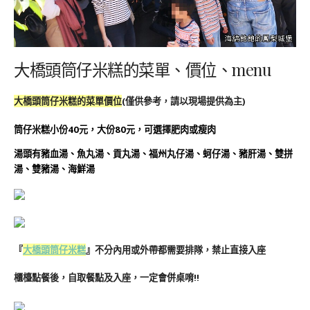
大橋頭筒仔米糕的菜單、價位、menu
大橋頭筒仔米糕
的菜單價位
(僅供參考，請以現場提供為主)
筒仔米糕小份40元，大份80元，可選擇肥肉或瘦肉
湯頭有豬血湯、魚丸湯、貢丸湯、福州丸仔湯、蚵仔湯、豬肝湯、雙拼
湯、雙豬湯、海鮮湯
『
大橋頭筒仔米糕
』不分內用或外帶都需要排隊，禁止直接入座
櫃檯點餐後，自取餐點及入座，一定會併桌唷!!