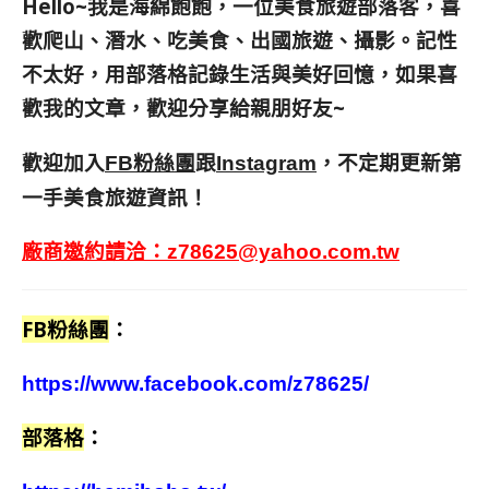
Hello~我是海綿飽飽，一位美食旅遊部落客，
喜
歡爬山、潛水、吃美食、出國旅遊、攝影。
記性
不太好，用部落格記錄生活與美好回憶，
如果喜
歡我的文章，歡迎分享給親朋好友
~
歡迎加入
跟
，不定期更新第
FB粉絲團
Instagram
一手美食旅遊資訊！
廠商邀約請洽：
z78625@yahoo.com.tw
FB粉絲團
：
https://www.facebook.com/z78625/
部落格
：