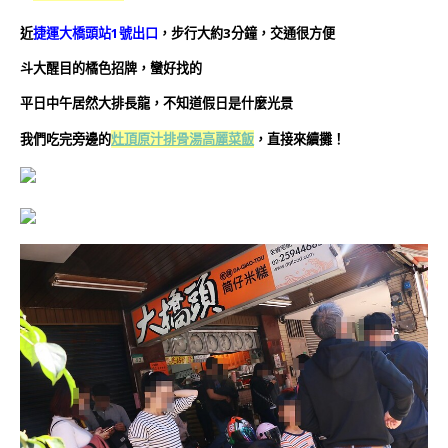
近
捷運大橋頭站1號出口
，步行大約3分鐘，交通很方便
斗大醒目的橘色招牌，蠻好找的
平日中午居然大排長龍，不知道假日是什麼光景
我們吃完旁邊的
灶頂原汁排骨湯高麗菜飯
，直接來續攤！