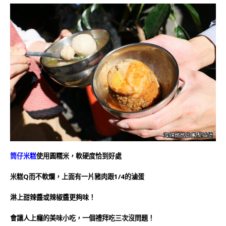
筒仔米糕
使用圓糯米，軟硬度恰到好處
米糕Q而不軟爛，上面有一片豬肉跟1/4的滷蛋
淋上甜辣醬或辣椒醬更夠味！
會讓人上癮的美味小吃，一個禮拜吃三次沒問題！