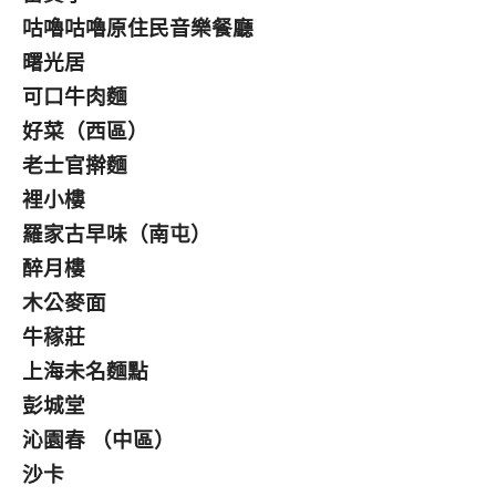
咕嚕咕嚕原住民音樂餐廳
曙光居
可口牛肉麵
好菜（西區）
老士官擀麵
裡小樓
羅家古早味（南屯）
醉月樓
木公麥面
牛稼莊
上海未名麵點
彭城堂
沁園春 （中區）
沙卡