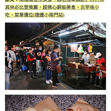
其林必比登推薦，超佛心銅板美食，古早味小
吃，菜單價位(捷運小南門站)