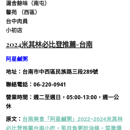
滬舍餘味（南屯）
馨苑 （西區）
台中肉員
小初店
2024米其林必比登推薦-台南
阿星鹹粥
地址：台南市中西區民族路三段289號
聯絡電話：
06-220-0941
營業時間：週二至週日，05:00-13:00，週一公
休
原文：
台南美食「阿星鹹粥」2022~2024米其林
必比登推薦台南小吃，虱目魚粥尬油條，菜單價