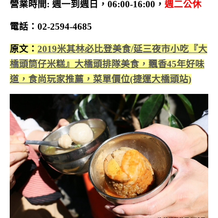
營業時間: 週一到週日，06:00-16:00，
週
二公休
電話：02-2594-4685
原文：
2019米其林必比登美食/延三夜市小吃『大
橋頭筒仔米糕』大橋頭排隊美食，飄香45年好味
道，食尚玩家推薦，菜單價位(捷運大橋頭站)