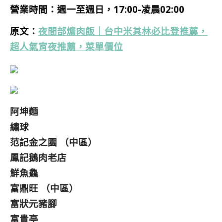
營業時間：
週一至週日，17:00-凌晨02:00
原文：
夜間部爌肉飯｜台中米其林必比登推薦，
超人氣宵夜推薦，菜單價位
阿坤麵
繡球
范記金之園 （中區）
鳳記鵝肉老店
鮮魚鱻
富鼎旺 （中區）
富狀元豬腳
富貴亭