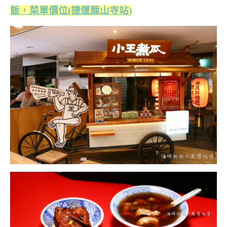
飯，菜單價位(捷運龍山寺站)