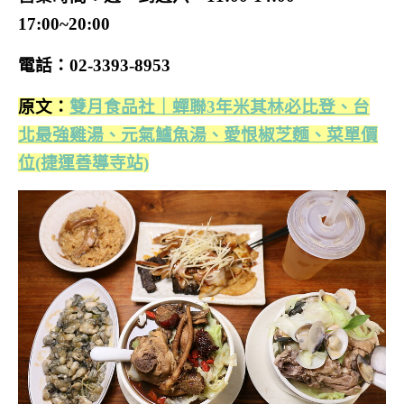
17:00~20:00
電話：02-3393-8953
原文：
雙月食品社｜蟬聯3年米其林必比登、台
北最強雞湯、元氣鱸魚湯、愛恨椒芝麵、菜單價
位(捷運善導寺站)