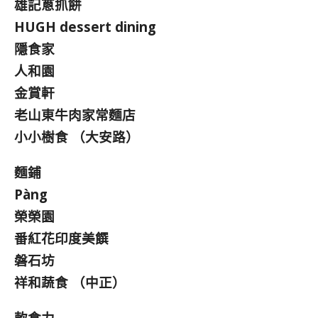
雄記蔥抓餅
HUGH dessert dining
隱食家
人和園
金賞軒
老山東牛肉家常麵店
小小樹食 （大安路）
麵鋪
Pàng
榮榮園
番紅花印度美饌
磐石坊
祥和蔬食 （中正）
軟食力