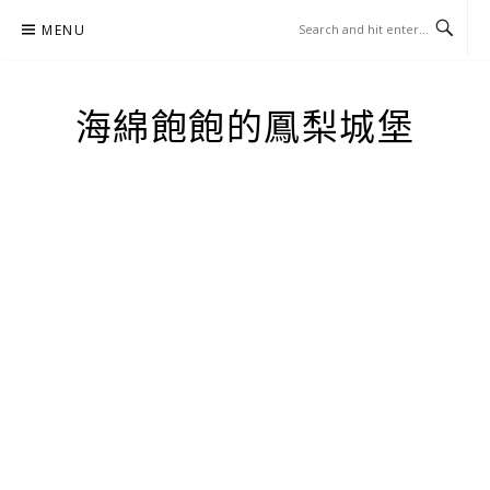
Skip
MENU
to
content
海綿飽飽的鳳梨城堡