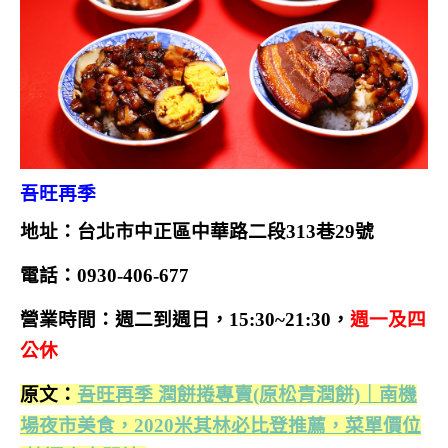
吾旺再季
地址：台北市中正區中華路二段313巷29號
電話：0930-406-677
營業時間：週二到週日，15:30~21:30，
週一及四
公休
原文：
吾旺再季 潤餅捲專賣(原松青潤餅)｜南機
場夜市美食，2020米其林必比登推薦，菜單價位