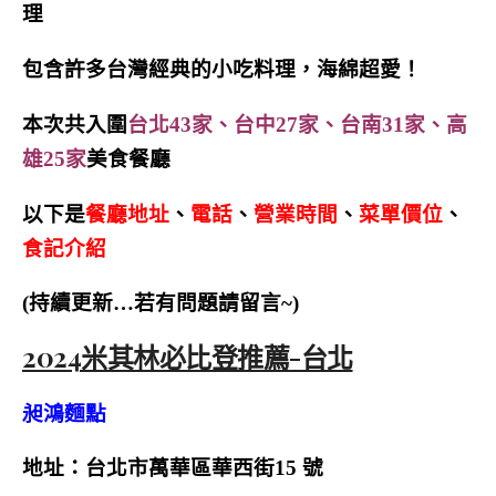
理
包含許多台灣經典的小吃料理，海綿超愛！
本次共入圍
台北43家、台中27家、台南31家、高
雄25家
美食餐廳
以下是
餐廳地址
、
電話
、
營業時間
、
菜單價位
、
食記介紹
(持續更新…若有問題請留言~)
2024米其林必比登推薦-台北
昶鴻麵點
地址：台北市萬華區華西街15 號