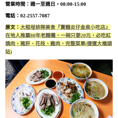
營業時間：週一至週日，08:00-15:00
電話：02-2557-7087
原文：
大稻埕排隊美食『賣麵炎仔金泉小吃店』
在地人推薦80年老麵攤，一碗只要20元，必吃紅
燒肉、豬肝、花枝、雞肉，完整菜單(捷運大橋頭
站)