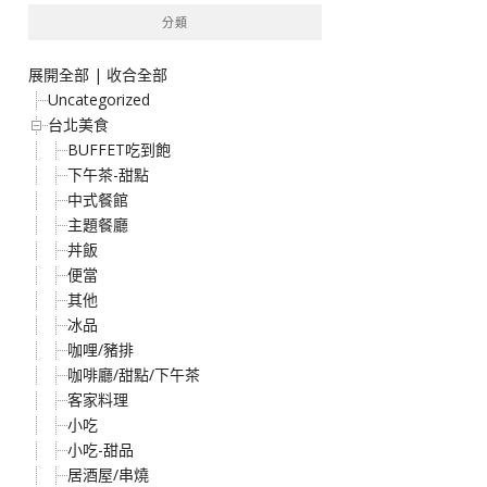
分類
展開全部
|
收合全部
Uncategorized
台北美食
BUFFET吃到飽
下午茶-甜點
中式餐館
主題餐廳
丼飯
便當
其他
冰品
咖哩/豬排
咖啡廳/甜點/下午茶
客家料理
小吃
小吃-甜品
居酒屋/串燒