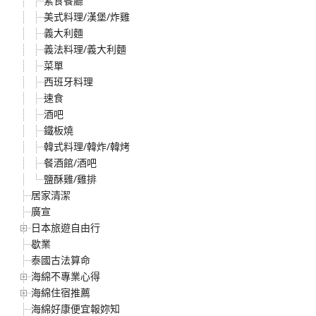
素食餐廳
美式料理/漢堡/炸雞
義大利麵
義法料理/義大利麵
菜單
西班牙料理
速食
酒吧
鐵板燒
韓式料理/韓炸/韓烤
餐酒館/酒吧
鹽酥雞/雞排
居家清潔
廣宣
日本旅遊自由行
歇業
泰國古法算命
海綿不專業心得
海綿住宿推薦
海綿好康便宜報妳知