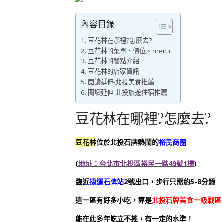
內容目錄
豆花林在哪裡?怎麼去?
豆花林的菜單、價位、menu
豆花林的餐點介紹
豆花林的店家資訊
閱讀延伸-北投美食推薦
閱讀延伸-北投旅遊住宿推薦
豆花林在哪裡?怎麼去?
豆花林
位於北投石牌熱鬧的
裕民商圈
(
地址：台北市北投區裕民一路49號1樓
)
臨近
捷運石牌站
2號出口，步行只需約5-8分鐘
這一區有好多小吃，算是
北投石牌美食一級戰區
能在此多年屹立不搖，有一定的水準！