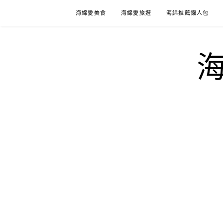
Skip
海綿愛美食
海綿愛旅遊
海綿推薦懶人包
to
content