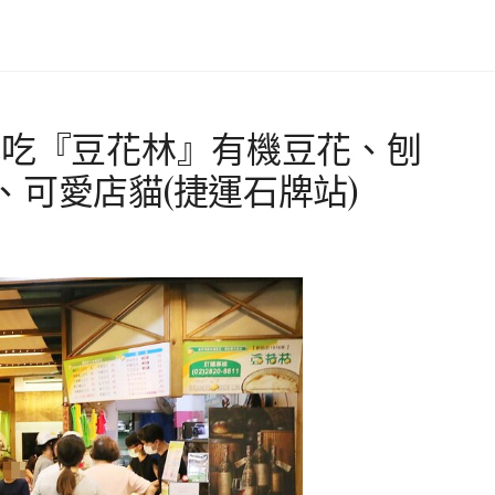
小吃『豆花林』有機豆花、刨
可愛店貓(捷運石牌站)