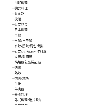
川湘料理
德式料理
愛食記
披薩
日式麵食
日本料理
早餐
早餐/早午餐
水餃/蒸餃/湯包/鍋貼
泰式/東南亞/南洋料理
火鍋/涮涮鍋
烘培麵包蛋糕甜點
烤鴨
熱炒
燒肉/燒烤
牛排
牛肉麵
異國料理
粵式料理/港式飲茶