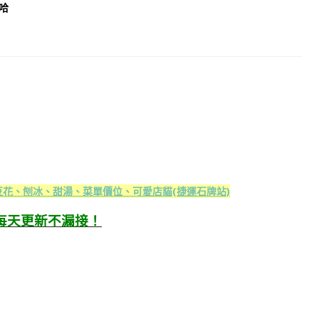
哈
豆花、刨冰、甜湯、菜單價位、可愛店貓(捷運石牌站)
每天更新不漏接！