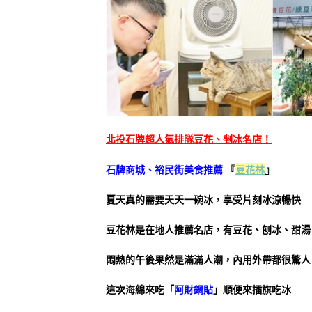
北投石牌超人氣排隊豆花、剉冰名店！
石牌商城、裕民街美食推薦
『
豆花林
』
夏天真的需要天天一碗冰，享受片刻冰涼暢快
豆花林是在地人推薦名店，有豆花、刨冰、甜湯
悶熱的午後果然是滿滿人潮，內用外帶都很驚人
這次海綿來吃「
阿財鍋貼
」順便來插旗吃冰