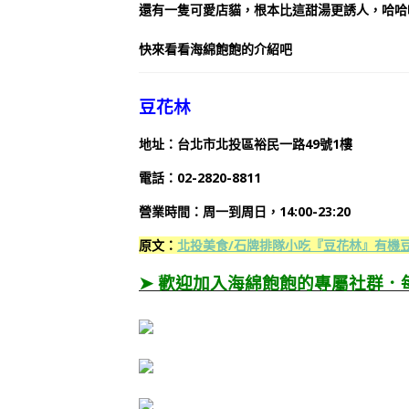
還有一隻可愛店貓，根本比這甜湯更誘人，哈哈
快來看看海綿飽飽的介紹吧
豆花林
地址：台北市北投區裕民一路49號1樓
電話：02-2820-8811
營業時間
：
周一到周日，
14:00-23:20
原文：
北投美食/石牌排隊小吃『豆花林』有機
➤ 歡迎加入海綿飽飽的專屬社群．