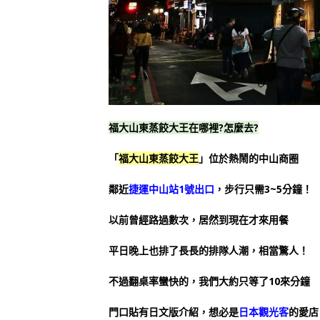
福大山東蒸餃大王在哪裡?怎麼去?
「
福大山東蒸餃大王
」位於熱鬧的中山商圈
鄰近
捷運中山站1號出口
，步行只需3~5分鐘！
以前曾經路過數次，居然到現在才來用餐
平日晚上也排了長長的排隊人潮，相當驚人！
不過翻桌率蠻快的，我們大約只等了10來分鐘
門口貼有日文版介紹，想必是
日本觀光客
的愛店