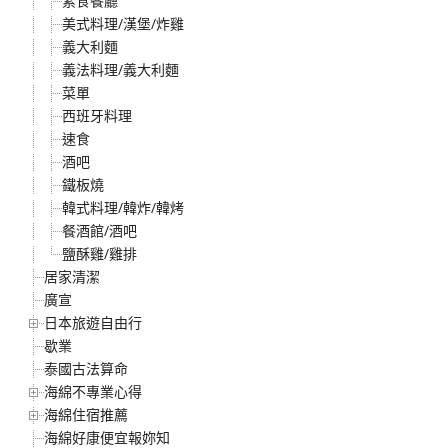
素食餐廳
美式料理/漢堡/炸雞
義大利麵
義法料理/義大利麵
菜單
西班牙料理
速食
酒吧
鐵板燒
韓式料理/韓炸/韓烤
餐酒館/酒吧
鹽酥雞/雞排
居家清潔
廣宣
日本旅遊自由行
歇業
泰國古法算命
海綿不專業心得
海綿住宿推薦
海綿好康便宜報妳知