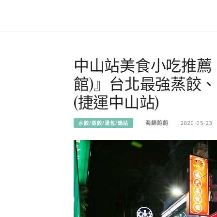
中山站美食小吃推薦
館)』台北最強蒸餃
(捷運中山站)
海綿飽飽
2020-05-23
水餃/蒸餃/湯包/鍋貼