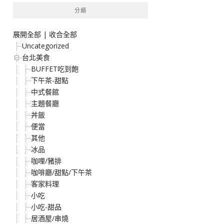
分類
展開全部
|
收合全部
Uncategorized
台北美食
BUFFET吃到飽
下午茶-甜點
中式餐館
主題餐廳
丼飯
便當
其他
冰品
咖哩/豬排
咖啡廳/甜點/下午茶
客家料理
小吃
小吃-甜品
居酒屋/串燒