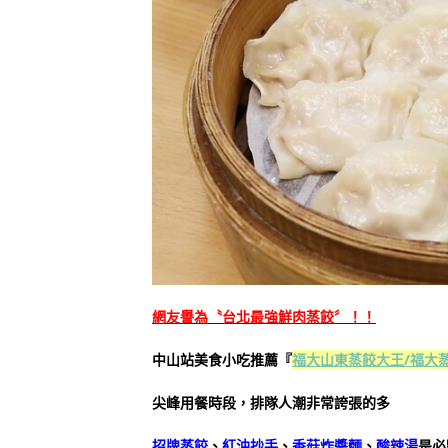
網友譽為〝台北最強鮮肉蒸餃〞！！
中山站美食小吃推薦『
福大山東蒸餃大王/福大
尖峰用餐時段，排隊人潮非常誇張的多
招牌蒸餃
、
紅油抄手
、
香菇炸醬麵
、
酸辣湯
是必