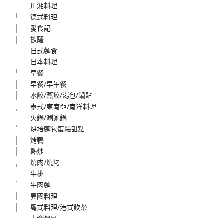
川湘料理
德式料理
愛食記
披薩
日式麵食
日本料理
早餐
早餐/早午餐
水餃/蒸餃/湯包/鍋貼
泰式/東南亞/南洋料理
火鍋/涮涮鍋
烘培麵包蛋糕甜點
烤鴨
熱炒
燒肉/燒烤
牛排
牛肉麵
異國料理
粵式料理/港式飲茶