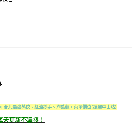
休
』台北最強蒸餃、紅油抄手、炸醬麵，菜單價位(捷運中山站)
每天更新不漏接！