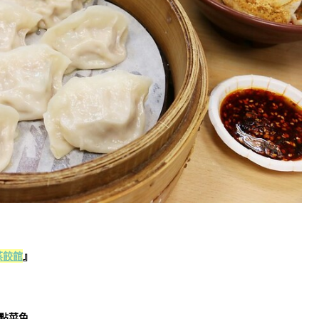
蒸餃館
』
點菜色