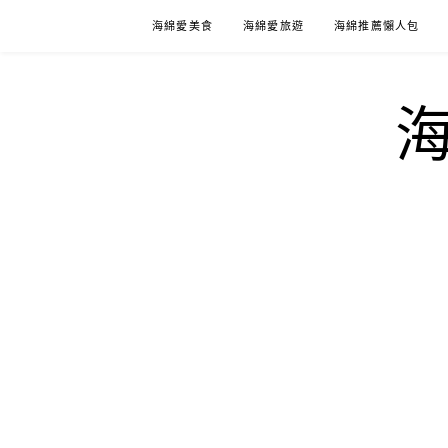
Skip
海綿愛美食
海綿愛旅遊
海綿推薦懶人包
to
content