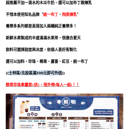
超推薦不加一滴水的木瓜牛奶，還可以加布丁跟煉乳
不惜本使用知名品牌
〝
統一布丁
、
飛燕煉乳
〞
養樂多系列都是直接加入兩罐純正養樂多！
新鮮水果製成的丰盛滿滿水果茶，很適合夏天
飲料可選擇甜度與冰度，依個人喜好客製化
還可以加料，珍珠、椰果、蘆薈、紅豆、統一布丁
((
士林區/北投區滿300元即可外送
))
醇厚珍珠拿鐵買1送1，限外帶(每人一組)！！