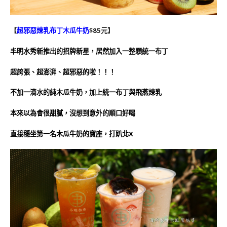
【
超邪惡煉乳布丁木瓜牛奶
$85元】
丰明水秀新推出的招牌新星，居然加入一整顆統一布丁
超誇張、超澎湃、超邪惡的啦！！！
不加一滴水的純木瓜牛奶，加上統一布丁與飛燕煉乳
本來以為會很甜膩，沒想到意外的順口好喝
直接穩坐第一名木瓜牛奶的寶座，打趴北X