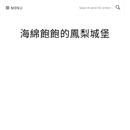
Skip
MENU
to
content
海綿飽飽的鳳梨城堡