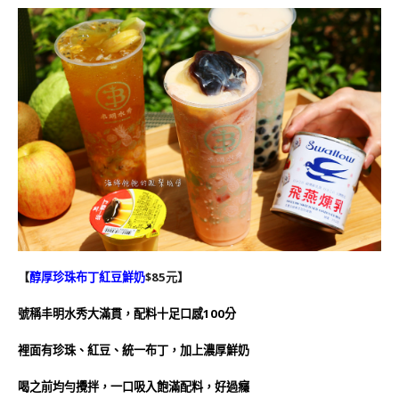
【
醇厚珍珠布丁紅豆鮮奶
$85元】
號稱丰明水秀大滿貫，配料十足口感100分
裡面有珍珠、紅豆、統一布丁，加上濃厚鮮奶
喝之前均勻攪拌，一口吸入飽滿配料，好過癮