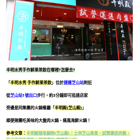
丰明水秀手作鮮果茶飲在哪裡?怎麼去?
「
丰明水秀 手作鮮果茶飲
」位於
捷運芝山站
附近
從
芝山站1號出口
步行，約3分鐘即可抵達店家
旁邊是同集團的火鍋餐廳「
丰明殿(芝山殿)
」
順便揪團吃美味的大盤肉火鍋、痛風海鮮火鍋！
參考文章：
丰明殿御皇鍋物(芝山殿)｜士林芝山美食，試營運送肉盤，