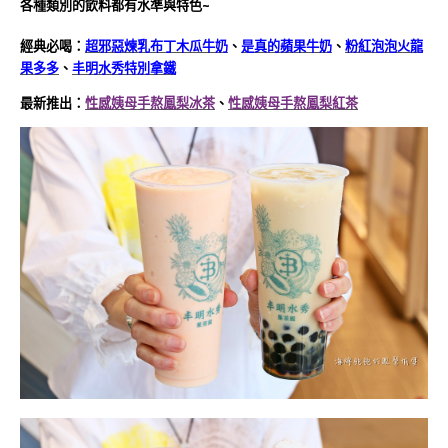
各種類別的飲料都有水準與特色~
經典必喝：
超邪惡煉乳布丁木瓜牛奶
、
是真的蘋果牛奶
、
粉紅泡泡火龍
果多多
、
丰明水秀特別拿鐵
最新推出：
性感姨母手熬鳳梨冰茶
、
性感姨母手熬鳳梨紅茶