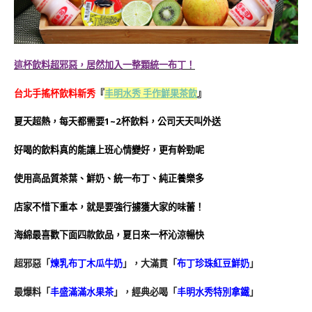
這杯飲料超邪惡，居然加入一整顆統一布丁！
台北手搖杯飲料新秀
『
丰明水秀 手作鮮果茶飲
』
夏天超熱，每天都需要1~2杯飲料，公司天天叫外送
好喝的飲料真的能讓上班心情變好，更有幹勁呢
使用高品質茶葉、鮮奶、統一布丁、純正養樂多
店家不惜下重本，就是要強行擄獲大家的味蕾！
海綿最喜歡下面四款飲品，夏日來一杯沁涼暢快
超邪惡「
煉乳布丁木瓜牛奶
」，大滿貫「
布丁珍珠紅豆鮮奶
」
最爆料「
丰盛滿滿水果茶
」，經典必喝「
丰明水秀特別拿鐵
」