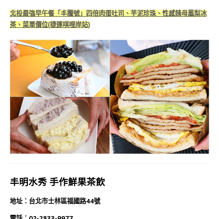
北投最強早午餐「丰騰號」四倍肉蛋吐司、芋泥珍珠、性感姨母鳳梨冰
茶、菜單價位(捷運唭哩岸站)
丰明水秀 手作鮮果茶飲
地址：台北市士林區福國路44號
電話：02-2833-9977