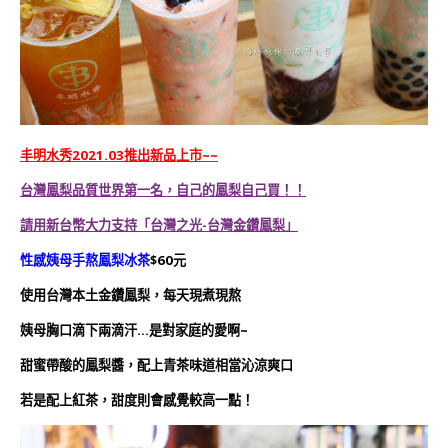
丰明水秀2021.03推出新品上市~~
台灣鳳梨品質世界第一名，自己的鳳梨自己買！！
請用新台幣大力支持「台灣之光-台灣金鑽鳳梨」
性感姨母手熬鳳梨冰茶
$60元
使用台灣本土金鑽鳳梨，每天現煮現熬
姨母胸口滴下兩滴汗…是對家庭的愛啊~
甜蜜帶酸的鳳梨醬，配上青茶味道相當沁涼爽口
若是配上紅茶，甜度則會感覺較高一點！