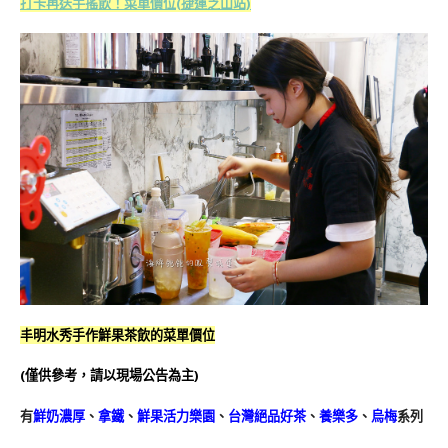
打卡再送手搖飲！菜單價位(捷運芝山站)
丰明水秀手作鮮果茶飲的菜單價位
(僅供參考，請以現場公告為主)
有
鮮奶濃厚
、
拿鐵
、
鮮果活力樂園
、
台灣絕品好茶
、
養樂多
、
烏梅
系列