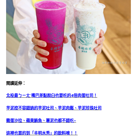
閱讀延伸：
北投最ㄅㄧㄤˋ嘴巴差點脫臼也要吃的4倍肉蛋吐司！
芋泥控不容錯過的芋泥吐司、芋泥肉鬆、芋泥珍珠吐司
雞蛋沙拉、蘋果鮪魚、薯泥也都不錯吃~
這裡也買的到「丰明水秀」的飲料唷！！