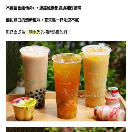
不僅富含維他命C，連纖維素都通通補好補滿
酸甜順口的清新風味，夏天喝一杯沁涼不膩
難怪會成為
丰明水秀
的招牌熱賣飲料！