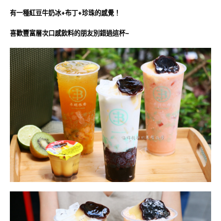
有一種紅豆牛奶冰+布丁+珍珠的感覺！
喜歡豐富層次口感飲料的朋友別錯過這杯~