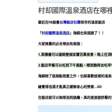
村却國際溫泉酒店在哪裡
最近在FB臉書
台灣飯店社團
很夯的溫泉飯店
「
村却國際溫泉酒店
」海綿也來插旗了！！
大家推薦的必去理由有兩個：
1.高樓層可以遠眺整個宜蘭百萬夜景，晚上在頂
2.飯店早餐可以吃到下午兩點，睡到飽再去吃
海綿除了這兩點很愛之外，也超喜歡這裡的溫泉(
總覺得泡湯才能真正緩解身心的勞累…XD
在飯店就可以無限泡到過癮，真的是旅遊舒壓的