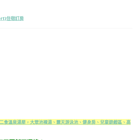
ort)住宿訂房
二食溫泉湯屋，大眾池裸湯、露天游泳池、健身房、兒童遊戲區、高