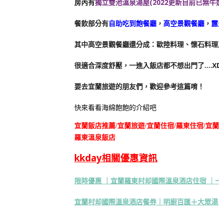
房內有
獨立雙池溫泉湯屋(2022更新目前已無牛
餐飲部分有
自助吃到飽餐廳
，
高空景觀餐廳
，
露
其中高空景觀餐廳還分成：歐陸料理、懷石料理
很適合深度舒壓，一進入飯店都不想出門了….X
要去宜蘭旅遊的朋友們，歡迎參考這篇唷！
快來看看海綿飽飽的介紹吧
宜蘭飯店推薦/宜蘭旅遊/宜蘭住宿/羅東住宿/宜
羅東溫泉飯店
kkday相關優惠資訊
限時優惠 ｜宜蘭羅東村却國際溫泉酒店住宿 ｜
宜蘭村却國際溫泉酒店餐券｜明廚百匯＋大眾湯