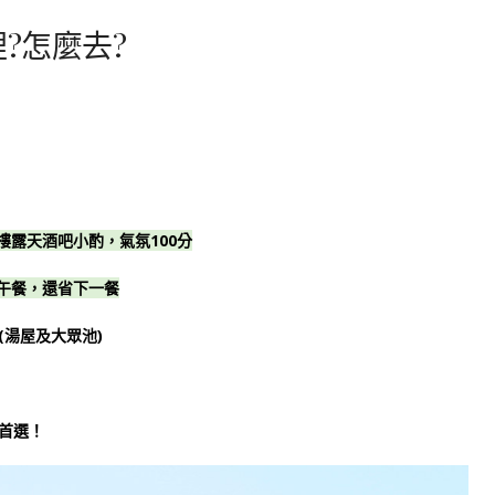
?怎麼去?
樓露天酒吧小酌，氣氛100分
早午餐，還省下一餐
湯屋及大眾池)
首選！