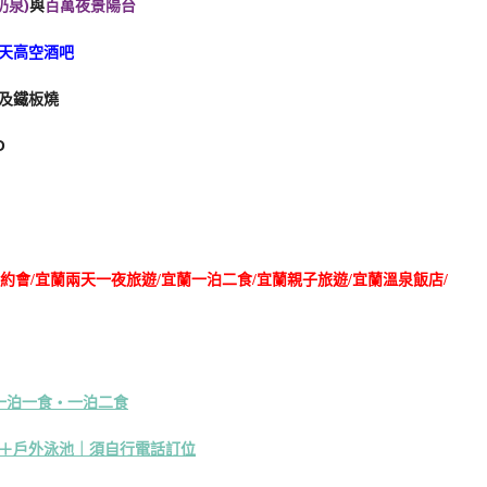
奶泉)
與
百萬夜景陽台
天高空酒吧
及鐵板燒
D
蘭約會/宜蘭兩天一夜旅遊/宜蘭一泊二食/宜蘭親子旅遊/宜蘭溫泉飯店/
一泊一食・一泊二食
＋戶外泳池｜須自行電話訂位