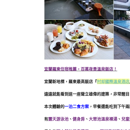
宜蘭羅東住宿推薦，百萬夜景溫泉飯店！
宜蘭新地標，羅東最高飯店『
村却國際溫泉酒店
遠遠就能看到這一座聳立雄偉的建築，非常醒目
本次體驗的
一泊二食方案
，早餐還能吃到下午兩
有
露天游泳池
、
健身房
、
大眾池溫泉裸湯
、
兒童