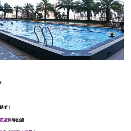
』
點唷！
遊戲房
等設施