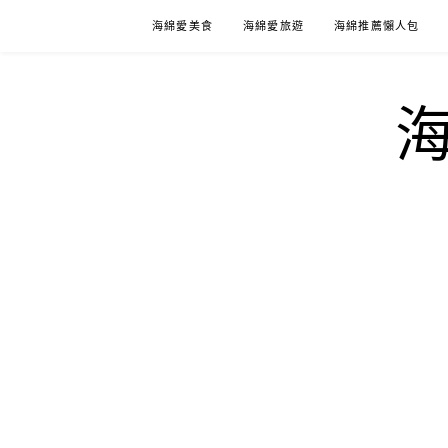
Skip
海綿愛美食
海綿愛旅遊
海綿推薦懶人包
to
content