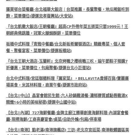
蓬萊邨台菜餐廳-台北福華大飯店｜台菜推薦，長輩聚餐，地瓜稀飯吃到
飽，菜單價位(捷運忠孝復興站/大安站)
『台北凱撒大飯店/王朝餐廳』超高CP外帶年菜五道菜只要3999元！王
朝經典佛跳牆，冠軍火腿焗酥餅，菜單價位
板橋中式料理『青雅中餐廳/台北新板希爾頓酒店』精緻粵菜、個人套
餐、聚餐宴客、菜單價位(捷運板橋站)
『台北王朝大酒店-玉蘭軒』北京烤鴨之櫻桃鴨三吃，端午節粽子預購7
折優惠，菜單價位，包廂聚餐(捷運台北小巨蛋站)
台北中式料理/宮廷御膳料理『厲家菜』，BELLAVITA貴婦百貨/寶麗廣
場美食，米其林料理，商業午餐(捷運市政府站)
【台北|中山】晶宴會館民生館-六人砂鍋雞湯餐-濃郁膠質感黏唇雞湯X
精燉16小時的美味秘密(捷運中山國中站)
【台北|內湖】727海鮮餐廳-金牌主廚江勝華創意海鮮料理-內湖宴會餐
廳-現撈海鮮/工商喜慶宴會/桌菜/自助外燴/包廂/停車場
【台北|南港】餡老滿(南港旗艦店) 三訪-老北京宮廷菜-南港軟體園區美