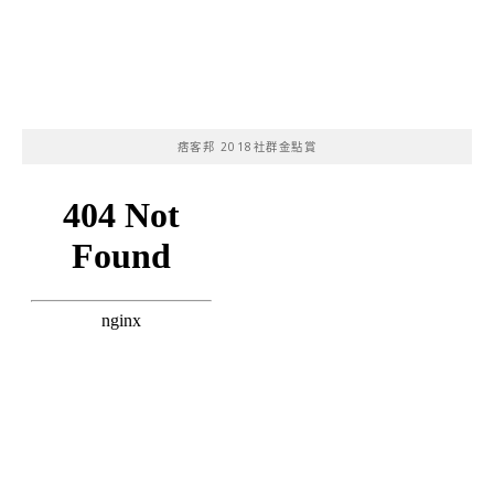
痞客邦 2018社群金點賞