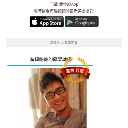
下載
愛食記App
隨時觀看海綿飽飽的最新美食食記!
窩客島 人氣窩客賞