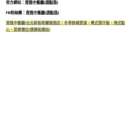
官方網站
：
青雅中餐廳(
請點我)
FB粉絲團
：
青雅中餐廳(
請點我)
青雅中餐廳/台北新板希爾頓酒店｜冬季進補煲湯、粵式煲仔飯、港式點
心、菜單價位(捷運板橋站)