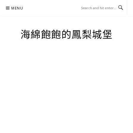
Skip
MENU
to
content
海綿飽飽的鳳梨城堡