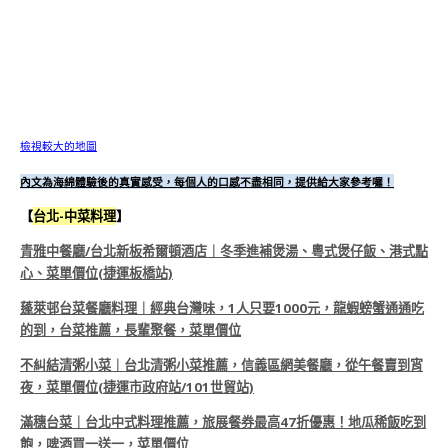
檢視較大的地圖
內文為海綿體驗後的真實感受，每個人的口感不盡相同，提供給大家參考囉！
【
台北-中菜料理
】
青雅中餐廳/台北新板希爾頓酒店｜冬季進補煲湯、粵式煲仔飯、港式點
心、菜單價位(捷運板橋站)
蓬萊邨台菜餐廳料理｜經典台灣味，1人只要1000元，龍蝦螃蟹通通吃
的到，台菜推薦，長輩聚餐，菜單價位
不糾結清粥小菜｜台北清粥小菜推薦，信義區網美餐廳，從午餐賣到宵
夜，菜單價位(捷運市政府站/101世貿站)
滿穗台菜｜台北中式料理推薦，旅展餐券最高47折優惠！地瓜稀飯吃到
飽，啤酒買一送一，菜單價位