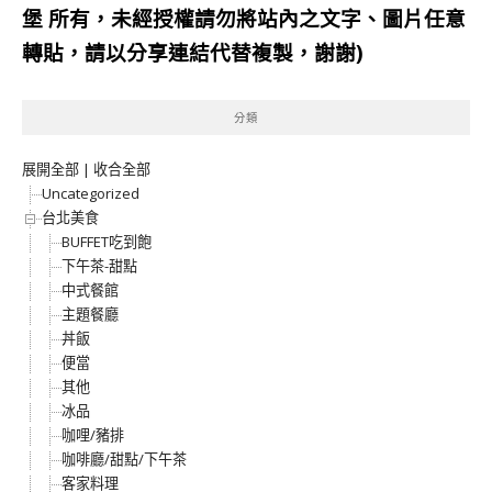
堡
所有，未經授權請勿將站內之文字、圖片任意
轉貼，請以分享連結代替複製，謝謝)
分類
展開全部
|
收合全部
Uncategorized
台北美食
BUFFET吃到飽
下午茶-甜點
中式餐館
主題餐廳
丼飯
便當
其他
冰品
咖哩/豬排
咖啡廳/甜點/下午茶
客家料理