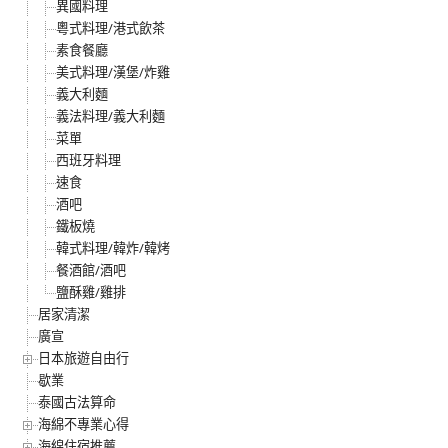
異國料理
粵式料理/港式飲茶
素食餐廳
美式料理/漢堡/炸雞
義大利麵
義法料理/義大利麵
菜單
西班牙料理
速食
酒吧
鐵板燒
韓式料理/韓炸/韓烤
餐酒館/酒吧
鹽酥雞/雞排
居家清潔
廣宣
日本旅遊自由行
歇業
泰國古法算命
海綿不專業心得
海綿住宿推薦