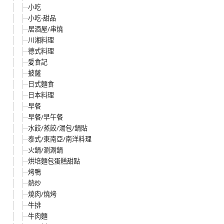
小吃
小吃-甜品
居酒屋/串燒
川湘料理
德式料理
愛食記
披薩
日式麵食
日本料理
早餐
早餐/早午餐
水餃/蒸餃/湯包/鍋貼
泰式/東南亞/南洋料理
火鍋/涮涮鍋
烘培麵包蛋糕甜點
烤鴨
熱炒
燒肉/燒烤
牛排
牛肉麵