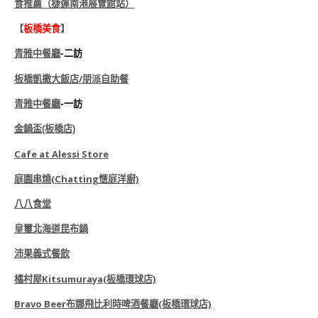
食推薦（捷運南港展覽館站）
【
板橋美食
】
青雅中餐廳
-二訪
板橋凱
撒
大飯店/朋派自助餐
青雅中餐廳
-一訪
金鍋盃(板橋店)
Cafe at Alessi Store
庭園串燒(Chatting愜庭洋廚)
八八食堂
皇璽北海道昆布鍋
沛果義式餐飲
橘村屋Kitsumuraya(板橋環球店)
Bravo Beer布娜飛比利時啤酒餐廳(板橋環球店)