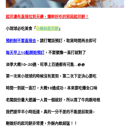
起司瀑布直接拉到天邊、爆幹好吃的邪惡起司餅！
小蝌蚪起司餅
」
小琉球必吃美食「
預約制不要直接去
，請打電話預訂，取貨時間再去即可
每天早上10點開始預訂
，不要猶豫一直打就對了
淡季大概10~20通、旺季上百通都有可能…@@
第一次來小琉球的時候沒有買到，第二次下定決心要吃
時間一到就一直打，大概10通成功，本來要吃爆全口味
老闆說份量大建議一人買一個就好，所以買了牛肉跟培根
我們提早半小時抵達，真的一分不差的不能提前取貨~
剛做好的起司餅非常燙，外酥內軟超猛！！