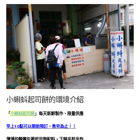
小蝌蚪起司餅的環境介紹
小蝌蚪起司餅
」每天新鮮製作、限量供應
「
早上10點可以開始預訂，售完為止！！
薄博的麵團包著起司跟配料，下鍋半煎半炸