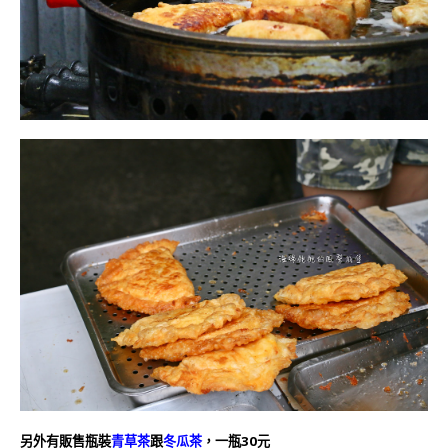
另外有販售瓶裝
青草茶
跟
冬瓜茶
，一瓶30元