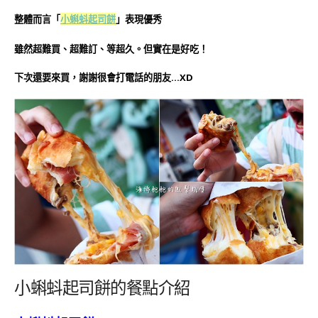
整體而言
小蝌蚪起司餅
」表現優秀
「
雖然超難買、超難訂、等超久。但實在是好吃！
下次還要來買，謝謝很會打電話的朋友…XD
小蝌蚪起司餅的餐點介紹