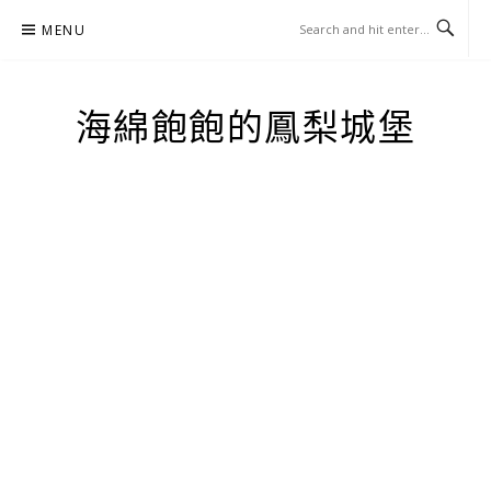
Skip
MENU
to
content
海綿飽飽的鳳梨城堡