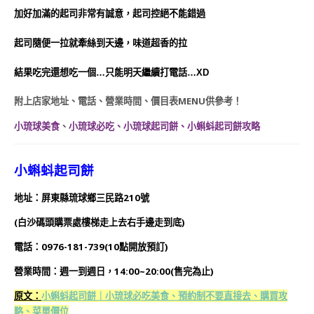
加好加滿的起司非常有誠意，起司控絕不能錯過
起司隨便一拉就牽絲到天邊，味道超香的拉
結果吃完還想吃一個…只能明天繼續打電話…XD
附上店家地址、電話、營業時間、價目表MENU供參考！
小琉球美食
、
小琉球必吃、小琉球起司餅、小蝌蚪起司餅攻略
小蝌蚪起司餅
地址：屏東縣琉球鄉三民路210號
(白沙碼頭購票處樓梯走上去右手邊走到底)
電話：0976-181-739(10點開放預訂)
營業時間：週一到週日，14:00~20:00(售完為止)
原文：
小蝌蚪起司餅｜小琉球必吃美食、預約制不要直接去、購買攻
略、菜單價位