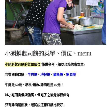
小蝌蚪起司餅的菜單、價位、menu
小蝌蚪起司餅的菜單價位
(僅供參考，請以現場供應為主)
共有四種口味，
牛肉捲
、
培根捲
、
鮪魚捲
、
雞肉餅
牛肉是80元、培根/鮪魚/雞肉則是70元！
以小吃而言價錢偏高，但吃了之後覺得很值得
只有雞肉是餅狀，老闆說這樣口感比較好~