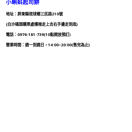
小蝌蚪起司餅
地址：屏東縣琉球鄉三民路210號
(白沙碼頭購票處樓梯走上去右手邊走到底)
電話：0976-181-739(10點開放預訂)
營業時間：週一到週日，14:00~20:00(售完為止)