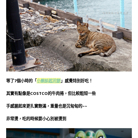
等了7個小時的
小蝌蚪起司餅
」感覺特別好吃！
「
其實有點像是COSTCO的牛肉捲，但比較粗短一些
手感握起來更扎實飽滿，重量也是沉甸甸的~~
非常燙，吃的時候要小心別被燙到