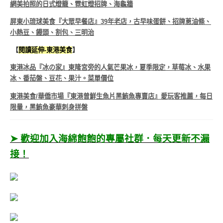
網美拍照的日式燈籠、霓虹燈招牌、海龜牆
屏東小琉球美食『大眾早餐店』39年老店，古早味蛋餅、招牌蔥油條、
小熱豆、饅頭、割包、三明治
【
閱讀延伸-東港美食
】
東港冰品『冰の家』東隆宮旁的人氣芒果冰，夏季限定，草莓冰、水果
冰、番茄盤、豆花、果汁。菜單價位
東港美食/華僑市場『東港曾鮮生魚片黑鮪魚專賣店』愛玩客推薦，每日
限量，黑鮪魚豪華刺身拼盤
➤ 歡迎加入海綿飽飽的專屬社群．每天更新不漏
接！