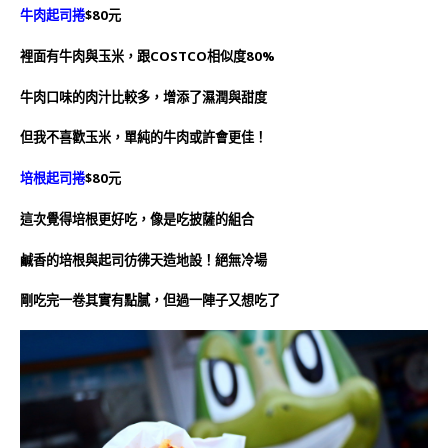
牛肉起司捲
$80元
裡面有牛肉與玉米，跟COSTCO相似度80%
牛肉口味的肉汁比較多，增添了濕潤與甜度
但我不喜歡玉米，單純的牛肉或許會更佳！
培根起司捲
$80元
這次覺得培根更好吃，像是吃披薩的組合
鹹香的培根與起司彷彿天造地設！絕無冷場
剛吃完一卷其實有點膩，但過一陣子又想吃了