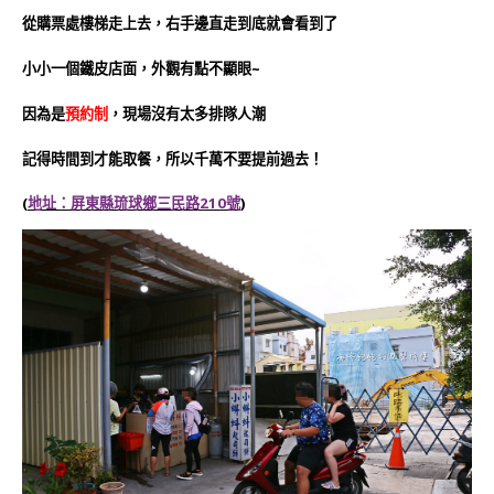
從購票處樓梯走上去，右手邊直走到底就會看到了
小小一個鐵皮店面，外觀有點不顯眼~
因為是
預約制
，現場沒有太多排隊人潮
記得時間到才能取餐，所以千萬不要提前過去！
(
地址：屏東縣琉球鄉三民路210號
)