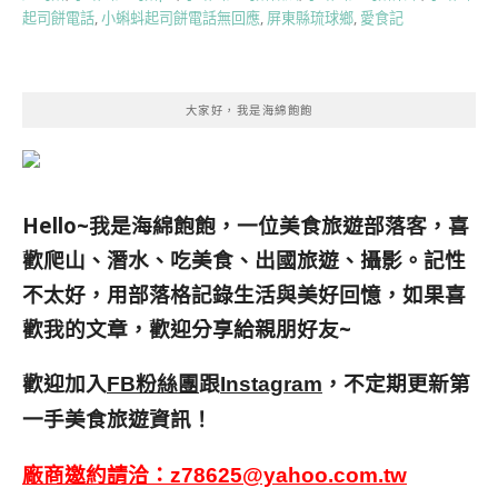
起司餅電話
,
小蝌蚪起司餅電話無回應
,
屏東縣琉球鄉
,
愛食記
大家好，我是海綿飽飽
Hello~我是海綿飽飽，一位美食旅遊部落客，
喜
歡爬山、潛水、吃美食、出國旅遊、攝影。
記性
不太好，用部落格記錄生活與美好回憶，
如果喜
歡我的文章，歡迎分享給親朋好友
~
歡迎加入
跟
，不定期更新第
FB粉絲團
Instagram
一手美食旅遊資訊！
廠商邀約請洽：
z78625@yahoo.com.tw