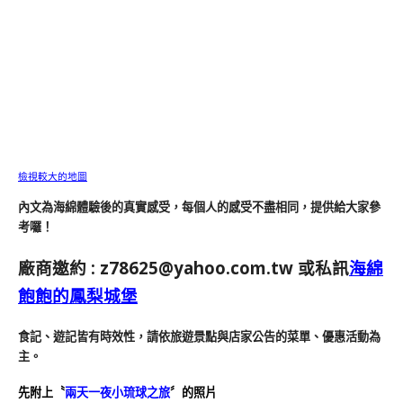
檢視較大的地圖
內文為海綿體驗後的真實感受，每個人的感受不盡相同，提供給大家參
考囉！
廠商邀約 :
z78625@yahoo.com.tw
或私訊
海綿
飽飽的鳳梨城堡
食記、遊記皆有時效性，請依旅遊景點與店家公告的菜單、優惠活動為
主。
先附上〝
兩天一夜小琉球之旅
〞的照片