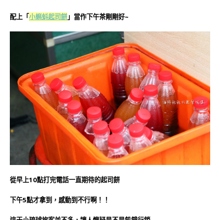
配上
小蝌蚪起司餅
」當作下午茶剛剛好~
「
從早上10點打完電話一直期待的起司餅
下午5點才拿到，感動到不行啊！！
這天小琉球旅客並不多，讓人懷疑是不是飢餓行銷