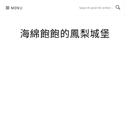
Skip
MENU
to
content
海綿飽飽的鳳梨城堡