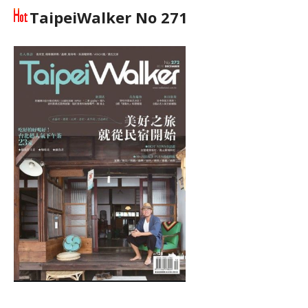
TaipeiWalker No 271