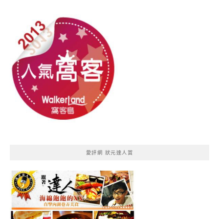
愛評網 狀元達人賞