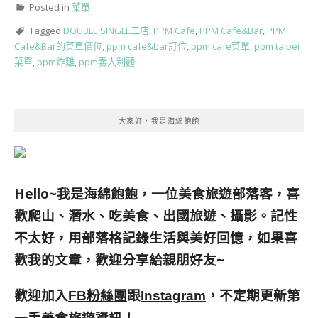
Posted in
菜單
Tagged
DOUBLE SINGLE二店
,
PPM Cafe
,
PPM Cafe&Bar
,
PPM
Cafe&Bar的菜單價位
,
ppm cafe&bar訂位
,
ppm cafe菜單
,
ppm taipei
菜單
,
ppm炸雞
,
ppm義大利麵
大家好，我是海綿飽飽
Hello~我是海綿飽飽，一位美食旅遊部落客，
喜
歡爬山、潛水、吃美食、出國旅遊、攝影。
記性
不太好，用部落格記錄生活與美好回憶，
如果喜
歡我的文章，歡迎分享給親朋好友
~
歡迎加入
跟
，不定期更新第
FB粉絲團
Instagram
一手美食旅遊資訊！