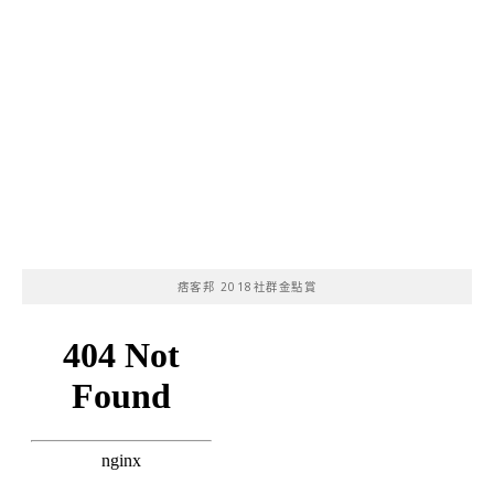
痞客邦 2018社群金點賞