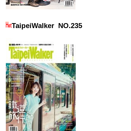
TaipeiWalker
NO.235