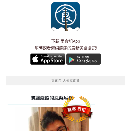
下載
愛食記App
隨時觀看海綿飽飽的最新美食食記!
窩客島 人氣窩客賞