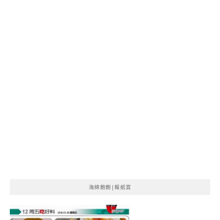
海綿飽飽|報紙賞