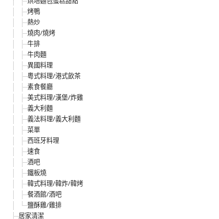
烘培麵包蛋糕甜點
烤鴨
熱炒
燒肉/燒烤
牛排
牛肉麵
異國料理
粵式料理/港式飲茶
素食餐廳
美式料理/漢堡/炸雞
義大利麵
義法料理/義大利麵
菜單
西班牙料理
速食
酒吧
鐵板燒
韓式料理/韓炸/韓烤
餐酒館/酒吧
鹽酥雞/雞排
居家清潔