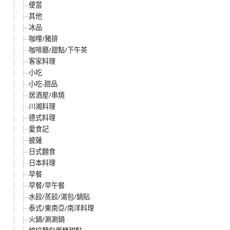
便當
其他
冰品
咖哩/豬排
咖啡廳/甜點/下午茶
客家料理
小吃
小吃-甜品
居酒屋/串燒
川湘料理
德式料理
愛食記
披薩
日式麵食
日本料理
早餐
早餐/早午餐
水餃/蒸餃/湯包/鍋貼
泰式/東南亞/南洋料理
火鍋/涮涮鍋