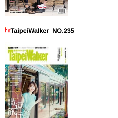
TaipeiWalker
NO.235