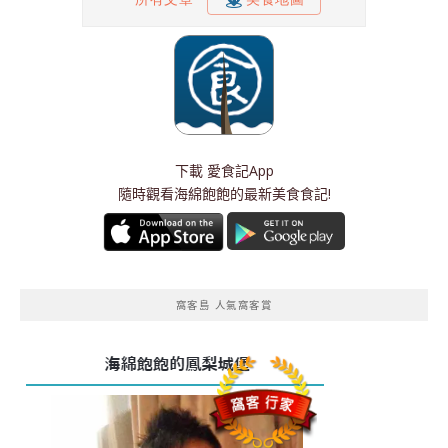
下載
愛食記App
隨時觀看海綿飽飽的最新美食食記!
窩客島 人氣窩客賞