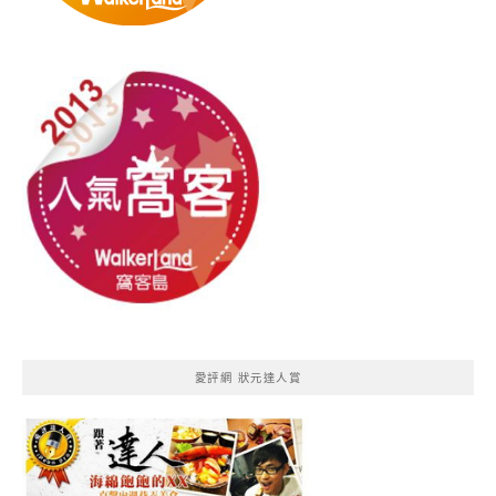
愛評網 狀元達人賞