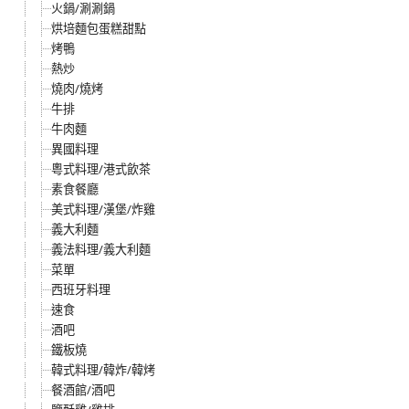
火鍋/涮涮鍋
烘培麵包蛋糕甜點
烤鴨
熱炒
燒肉/燒烤
牛排
牛肉麵
異國料理
粵式料理/港式飲茶
素食餐廳
美式料理/漢堡/炸雞
義大利麵
義法料理/義大利麵
菜單
西班牙料理
速食
酒吧
鐵板燒
韓式料理/韓炸/韓烤
餐酒館/酒吧