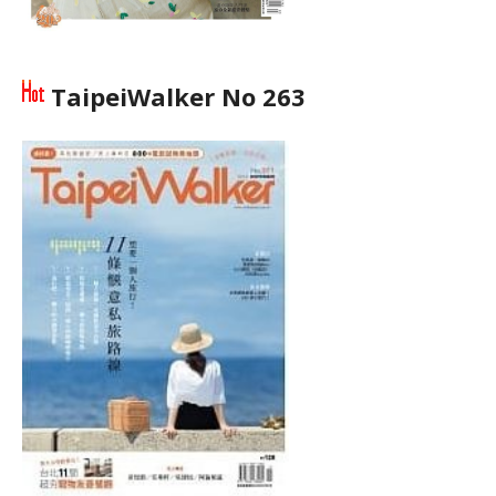
TaipeiWalker No 263