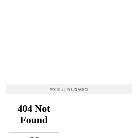
痞客邦 2018社群金點賞