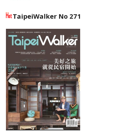
TaipeiWalker No 271