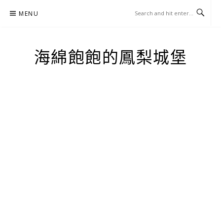
Skip
MENU
to
content
海綿飽飽的鳳梨城堡