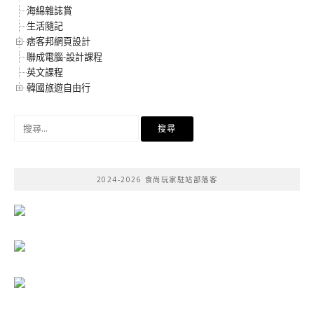
海綿雜誌賞
生活隨記
痞客邦網頁設計
聯成電腦-設計課程
英文課程
韓國旅遊自由行
搜
尋
關
鍵
2024-2026 食尚玩家駐站部落客
字: