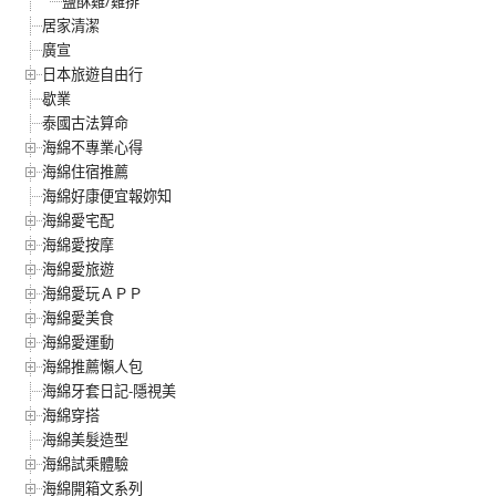
鹽酥雞/雞排
居家清潔
廣宣
日本旅遊自由行
歇業
泰國古法算命
海綿不專業心得
海綿住宿推薦
海綿好康便宜報妳知
海綿愛宅配
海綿愛按摩
海綿愛旅遊
海綿愛玩ＡＰＰ
海綿愛美食
海綿愛運動
海綿推薦懶人包
海綿牙套日記-隱視美
海綿穿搭
海綿美髮造型
海綿試乘體驗
海綿開箱文系列