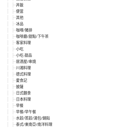
丼飯
便當
其他
冰品
咖哩/豬排
咖啡廳/甜點/下午茶
客家料理
小吃
小吃-甜品
居酒屋/串燒
川湘料理
德式料理
愛食記
披薩
日式麵食
日本料理
早餐
早餐/早午餐
水餃/蒸餃/湯包/鍋貼
泰式/東南亞/南洋料理